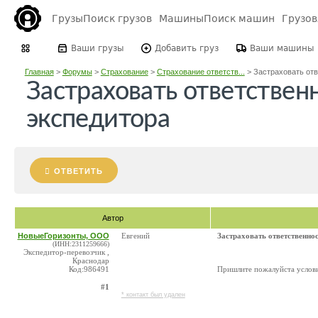
Грузы
Поиск грузов
Машины
Поиск машин
Грузо
Ваши грузы
Добавить груз
Ваши машины
Главная
>
Форумы
>
Страхование
>
Страхование ответств...
>
Застраховать отве
Застраховать ответствен
экспедитора
ОТВЕТИТЬ
Автор
НовыеГоризонты, ООО
Евгений
Застраховать ответственно
(ИНН:2311259666)
Экспедитор-перевозчик ,
Краснодар
Код:986491
Пришлите пожалуйста услови
#1
* контакт был удален