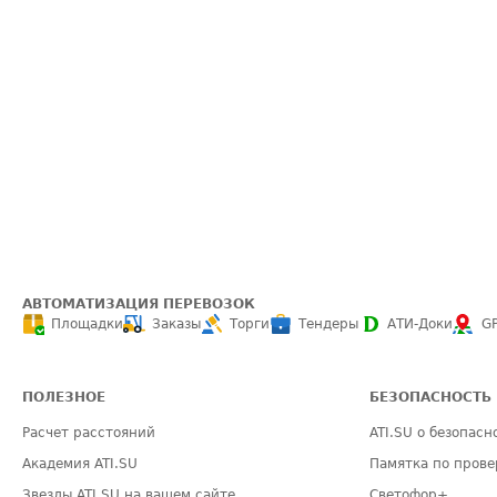
АВТОМАТИЗАЦИЯ ПЕРЕВОЗОК
Площадки
Заказы
Торги
Тендеры
АТИ-Доки
G
ПОЛЕЗНОЕ
БЕЗОПАСНОСТЬ
Расчет расстояний
ATI.SU о безопасн
Академия ATI.SU
Памятка по прове
Звезды ATI.SU на вашем сайте
Светофор+