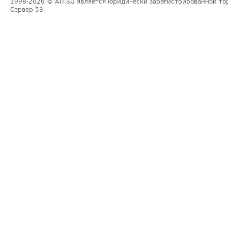
1998-2026
© ATI.SU является юридически зарегистрированной то
Сервер
53