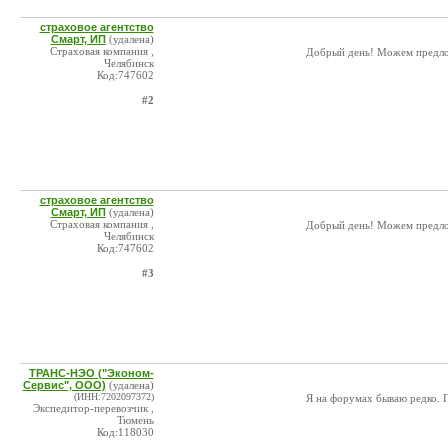
страховое агентство
Смарт, ИП
(удалена)
Страховая компания ,
Добрый день! Можем предлож
Челябинск
Код:747602
#2
страховое агентство
Смарт, ИП
(удалена)
Страховая компания ,
Добрый день! Можем предлож
Челябинск
Код:747602
#3
ТРАНС-НЭО ("Эконом-
Сервис", ООО)
(удалена)
(ИНН:7202097372)
Я на форумах бываю редко. П
Экспедитор-перевозчик ,
Тюмень
Код:118030