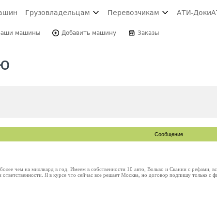
ашин
Грузовладельцам
Перевозчикам
АТИ-Доки
А
Ваши машины
Добавить машину
Заказы
ю
Сообщение
олее чем на миллиард в год. Имеем в собственности 10 авто, Вольво и Скании с рефами, в
 ответственности. Я в курсе что сейчас все решает Москва, но договор подпишу только с ф