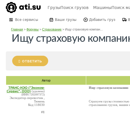
Грузы
Поиск грузов
Машины
Поиск м
Все сервисы
Ваши грузы
Добавить груз
Главная
>
Форумы
>
Страхование
>
Ищу страховую компан...
Ищу страховую компани
ОТВЕТИТЬ
Автор
ТРАНС-НЭО ("Эконом-
Ищу страховую компанию
Сервис", ООО)
(удалена)
(ИНН:7202097372)
Экспедитор-перевозчик ,
Тюмень
Страхуем грузы стоимостью б
Код:118030
страхованию грузов, машин и
#1