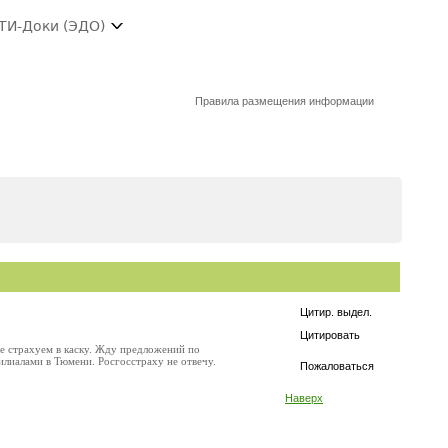
ТИ-Доки (ЭДО)
Правила размещения информации
Цитир. выдел.
Цитировать
се страхуем в каску. Жду предложений по
илиалами в Тюмени. Росгосстраху не отвечу.
Пожаловаться
Наверх