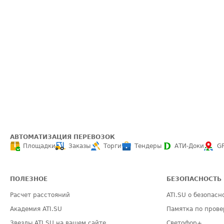
АВТОМАТИЗАЦИЯ ПЕРЕВОЗОК
Площадки
Заказы
Торги
Тендеры
АТИ-Доки
G
ПОЛЕЗНОЕ
БЕЗОПАСНОСТЬ
Расчет расстояний
ATI.SU о безопасн
Академия ATI.SU
Памятка по прове
Звезды ATI.SU на вашем сайте
Светофор+