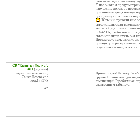
соответствующий этому тр
У нас законом предусмотрено
нарушение договора перевозк
причинение вреда имуществу 
программу страхования не ра
БОльшей глупости я не вст
автоэкспедиторам возмещаете
выплата будет равна 1 милли
ст.932 ГК, чтобы посчитать 
автоэкспедитор пусть сам г
Предлагаете нам, автоперево
принципу игры в ромашку, ти
недействительным, как несо
СК "Капитал Полис",
ЗАО
(удалена)
Страховая компания ,
Приветствую! Почему "все"?
Санкт-Петербург
грузов. Специально для пере
Код:177375
заменяющий "проблемное ст
электронном кабинете.
#2