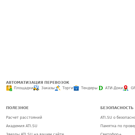
АВТОМАТИЗАЦИЯ ПЕРЕВОЗОК
Площадки
Заказы
Торги
Тендеры
АТИ-Доки
G
ПОЛЕЗНОЕ
БЕЗОПАСНОСТЬ
Расчет расстояний
ATI.SU о безопасн
Академия ATI.SU
Памятка по прове
Звезды ATI.SU на вашем сайте
Светофор+