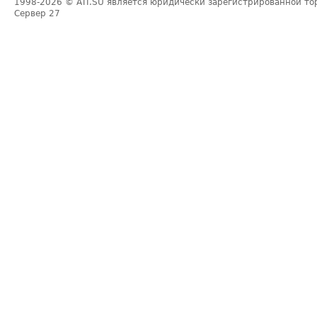
1998-2026
© ATI.SU является юридически зарегистрированной то
Сервер
27