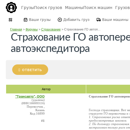
Грузы
Поиск грузов
Машины
Поиск машин
Грузо
Ваши грузы
Добавить груз
Ваши машины
Главная
>
Форумы
>
Страхование
>
Страхование ГО автоп...
Страхование ГО автопер
автоэкспедитора
ОТВЕТИТЬ
Автор
"Трансавто", ООО
Страхование ГО автоперево
(удалена)
(ИНН:1660093116)
Перевозчик ,
Казань
Господа страховщики. Вот мн
Код:16899
страхуете ГО перевозчика и 
1. Страхование риска ответ
предусмотренных законом.
#1
2. По договору страховани
застрахован только риск от