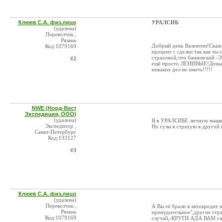
Клюев С.А. физ.лицо
УРАЛСИБ
(удалена)
Перевозчик ,
Рязань
Добрый день Валентин!Скажи
Код:1079169
процент с сделки так как т
страховой,что банковский
#2
ещё просто ЛЕНИВЫЕ!Деньг
никаких дел не иметь!!!!!
NWE (Норд-Вест
Экспедиция, ООО)
(удалена)
Я в УРАЛСИБЕ личную машин
Экспедитор ,
Но гузы я страхую в другой 
Санкт-Петербург
Код:133127
#3
Клюев С.А. физ.лицо
(удалена)
Перевозчик ,
А Вы её брали в автокредит и
Рязань
принудительное",другие стр
Код:1079169
случай,-КРУГИ АДА ВАМ га