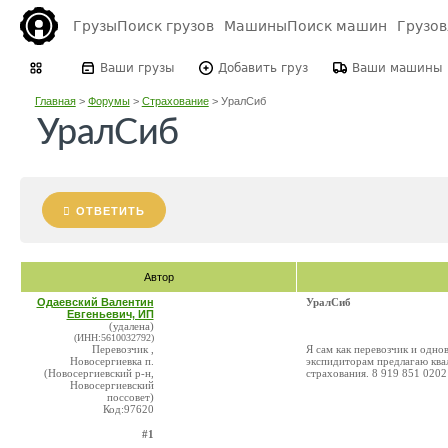
Грузы
Поиск грузов
Машины
Поиск машин
Грузо
Ваши грузы
Добавить груз
Ваши машины
Главная
>
Форумы
>
Страхование
>
УралСиб
УралСиб
ОТВЕТИТЬ
Автор
Одаевский Валентин
УралСиб
Евгеньевич, ИП
(удалена)
(ИНН:5610032792)
Перевозчик ,
Я сам как перевозчик и одно
Новосергиевка п.
экспидиторам предлагаю кв
(Новосергиевский р-н,
страхования. 8 919 851 0202
Новосергиевский
поссовет)
Код:97620
#1