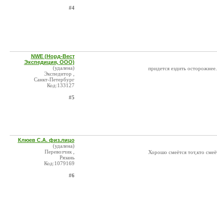
#4
NWE (Норд-Вест
Экспедиция, ООО)
(удалена)
придется ездить осторожнее.
Экспедитор ,
Санкт-Петербург
Код:133127
#5
Клюев С.А. физ.лицо
(удалена)
Перевозчик ,
Хорошо смеётся тот,кто смеё
Рязань
Код:1079169
#6