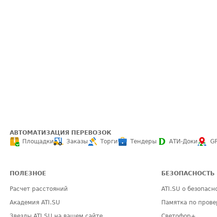
АВТОМАТИЗАЦИЯ ПЕРЕВОЗОК
Площадки
Заказы
Торги
Тендеры
АТИ-Доки
G
ПОЛЕЗНОЕ
БЕЗОПАСНОСТЬ
Расчет расстояний
ATI.SU о безопасн
Академия ATI.SU
Памятка по прове
Звезды ATI.SU на вашем сайте
Светофор+