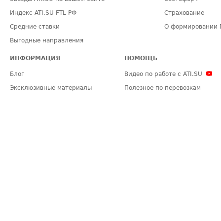
Индекс ATI.SU FTL РФ
Страхование
Средние ставки
О формировании 
Выгодные направления
ИНФОРМАЦИЯ
ПОМОЩЬ
Блог
Видео по работе с ATI.SU
Эксклюзивные материалы
Полезное по перевозкам
Политика конфиденциальности
Часто задаваемые вопросы (FA
Общие положения
Техническая информация
Карта сайта
ЗАДАТЬ ВОПРОС