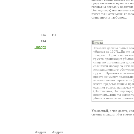
представления о правилах погр
головы на плечах у водителя
Экспедитора) или получателя
взялся ты и отвечаешь голов
становится а наоборот...
EXi
EXi
#14
Цитата
Наверх
Упаковка должна быть в соо
убытков на 100%...Вы же на
товаров.....Практика показ
груз то происходит убыток.
спеца по организации доста
если взяли молодого начал
экспедиционного обслужива
груза.....Практика показыва
просто не умеют правильно г
виноват только перевозчик 
какого представления о прав
если нет головы на плечах 
(Поставщика, Экспедитора) 
понятиям...типа ты взялся т
убытков меньше не становит
Уважаемый, а что делать, ес
сплошь и рядом. Или в этом 
Андрей
Андрей