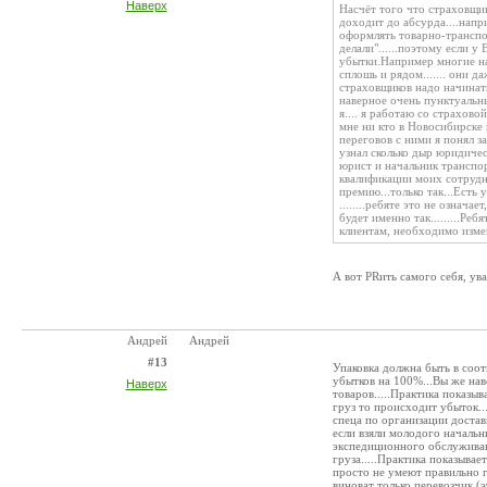
Наверх
Насчёт того что страховщик
доходит до абсурда....напр
оформлять товарно-транспо
делали"......поэтому если 
убытки.Например многие на
сплошь и рядом....... они да
страховщиков надо начинать 
наверное очень пунктуальн
я.... я работаю со страхов
мне ни кто в Новосибирске 
переговов с ними я понял з
узнал сколько дыр юридичес
юрист и начальник транспор
квалификации моих сотрудн
премию...только так...Есть
........ребяте это не означа
будет именно так.........Р
клиентам, необходимо измен
А вот PRить самого себя, ув
Андрей
Андрей
#13
Упаковка должна быть в соот
убытков на 100%...Вы же нав
Наверх
товаров.....Практика показыв
груз то происходит убыток..
спеца по организации достав
если взяли молодого начальн
экспедиционного обслуживан
груза.....Практика показывае
просто не умеют правильно гр
виноват только перевозчик (