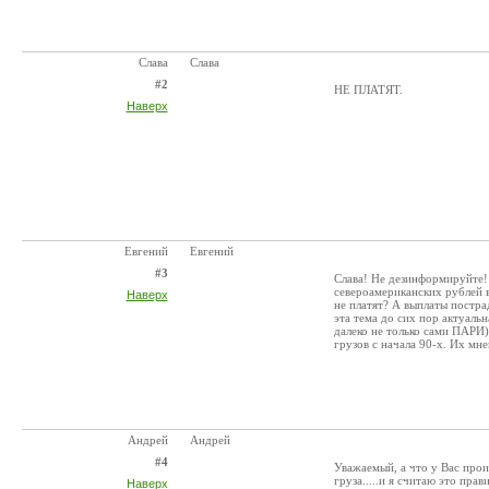
Cлава
Cлава
#2
НЕ ПЛАТЯТ.
Наверх
Евгений
Евгений
#3
Слава! Не дезинформируйте! 
североамериканских рублей 
Наверх
не платят? А выплаты постра
эта тема до сих пор актуаль
далеко не только сами ПАРИ
грузов с начала 90-х. Их мн
Андрей
Андрей
#4
Уважаемый, а что у Вас произ
груза.....и я считаю это пра
Наверх