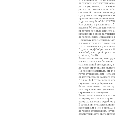
договором имущественного с
договору, указал, что из пунк
риск ответственности по обя
связанной с неисполнением д
Суд указал, что нарушение 
преюдициально установлено 
года по делу N А32-14297/2
Как указано в решении от 15 я
кодекса РФ страхование риск
предусмотренных законом, а 
нарушение договора транспо
дополнительное соглашение к
Поскольку недействительнос
выплате страхового возмещен
Не согласившись с указанны
"Грузовозофф" обратился в 
жалобой, в которой просит о
(т. 4, л. д. 5 - 8).
Заявитель полагает, что суд
как указано в жалобе, видно
транспортной экспедиции, а 
договор страхования являет
По мнению заявителя, страхо
груза страхователем (истцом
обязательство по выплате ст
"Голион МТ" установлена де
страхователем добровольно.
Заявитель считает, что мате
подтверждено наступление ст
страхового возмещения.
Заявитель сослался на факт 
которому страховщик прямо п
которых вынесено судебное р
В заседании суда кассацион
изложенным в ней доводам, н
договора страхования, котор
ответственности экспедитор