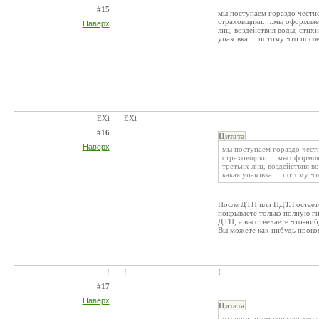
#15
мы поступаем гораздо честнее
страховщики.....мы оформляе
Наверх
лиц, воздействия воды, стих
упаковка.....потому что посл
EXi
EXi
#16
Цитата
Наверх
мы поступаем гораздо честне
страховщики.....мы оформл
третьих лиц, воздействия в
какая упаковка.....потому ч
После ДТП или ПДТЛ остается
покрываете только полную ги
ДТП, а вы отвечаете что-нибу
Вы можете как-нибудь проко
!
!
!
#17
Наверх
Цитата
мы поступаем гораздо честне