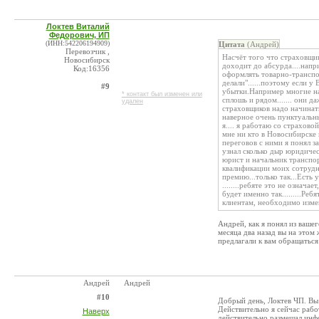
Локтев Виталий
Федорович, ИП
(ИНН:542206194909)
Цитата
(Андрей)
Перевозчик ,
Насчёт того что страховщик
Новосибирск
доходит до абсурда....напр
Код:16356
оформлять товарно-транспо
делали"......поэтому если 
#9
убытки.Например многие на
* контакт был изменен или
сплошь и рядом....... они да
удален
страховщиков надо начинать 
наверное очень пунктуальн
я.... я работаю со страхов
мне ни кто в Новосибирске 
переговов с ними я понял з
узнал сколько дыр юридичес
юрист и начальник транспор
квалификации моих сотрудн
премию...только так...Есть
........ребяте это не означа
будет именно так.........Р
клиентам, необходимо измен
Андрей, как я понял из ваше
месяца два назад вы на это
предлагали к вам обращаться
Андрей
Андрей
#10
Добрый день, Локтев ЧП. Вы 
Действительно я сейчас раб
Наверх
действительно размещал инф