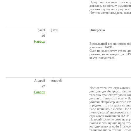
Представитель ответчика воз
доводов, поскольку имуществ
данном случае опосредован ч
Изучив материалы дела, выс
pavel
pavel
Интересно
#6
Наверх
В последней версии правово
участием ПАРИ.
Судя по количеству судов, а
режиме, не покладая рук.
круто посудиться.
Андрей
Андрей
#7
Насчёт того что страховщик 
доходит до абсурда....напри
Наверх
товарно-транспортную наклад
делали"......поэтому если у
убытки.Например многие нача
и рядом....... они даже не зн
надо начинать а с себя....Но
пунктуальный перевозчик и н
страховой компанией ПАРИ...
Новосибирске не смог из стр
понял за чем нужна пред стр
юридических в моём бизнесе.
транспортного отдела....сты