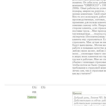
понятен. От себя хочу добав
компании "СИБРОССО" с 1998
2006г. Опыт работы по успе
пожары, аварии на дорогах,
моими клиентами. Свой опыт
Кто-то его использует, рабо
производственных, оптовых, 
применяю для пользы клиент
изменяю самому себе. Напри
стороне клиента, а не страх
поставке груза....Мне прихо
грузовладельца......подход 
экспертизу (бесплатно)лишь 
клиента ему страховаться. Ес
страховать. Мне лучше не вз
будут выполнены...Мотив мое
работе я повышаю качество р
люблю своих коллег, люблю 
моих....спомощью такого сво
в лицах моих клиентов на ст
грузов и работаю..Мне не ст
убытки с помощью страховых 
чтобы потом не было стыдно 
требования к страховой комп
лично сам, так и страховая к
как вы считаете?
EXi
EXi
#11
Цитата
Наверх
Добрый день, Локтев ЧП. В
Действительно я сейчас ра
действительно размещал ин