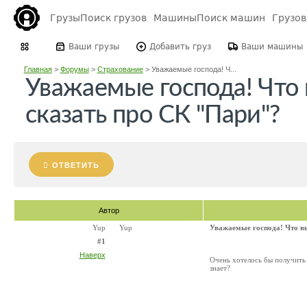
Грузы
Поиск грузов
Машины
Поиск машин
Грузо
Ваши грузы
Добавить груз
Ваши машины
Главная
>
Форумы
>
Страхование
>
Уважаемые господа! Ч...
Уважаемые господа! Что
сказать про СК "Пари"?
ОТВЕТИТЬ
Автор
Yup
Yup
Уважаемые господа! Что в
#1
Наверх
Очень хотелось бы получить
знает?