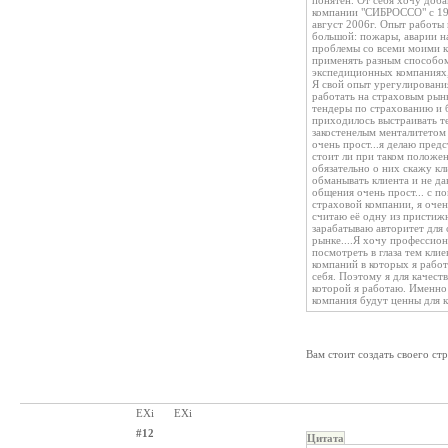
понятен. От себя хочу доба
компании "СИБРОССО" с 19
август 2006г. Опыт работы
большой: пожары, аварии н
проблемы со всеми моими к
применять разным способом.
экспедиционных компаниях, 
Я свой опыт урегулировани
работать на страховым рын
тендеры по страхованию и б
приходилось выстраивать т
закостенелым менталитетом 
очень прост...я делаю пред
стоит ли при таком положен
обязательно о них скажу кл
обманывать клиента и не да
общения очень прост... с п
страховой компании, я очен
считаю её одну из пристиж
зарабатываю авторитет для 
рынке....Я хочу профессио
посмотреть в глаза тем кл
компаний в которых я работ
себя. Поэтому я для качест
которой я работаю. Именно 
компания будут ценны для кл
Вам стоит создать своего ст
EXi
EXi
#12
Цитата