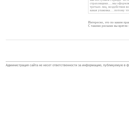
страховщики.....мы оформл
третьих лиц, воздействия в
какая упаковка.....потому ч
Интересно, это по каким пра
С такими рисками вы врятли 
Администрация сайта не несет ответственности за информацию, публикуемую в ф