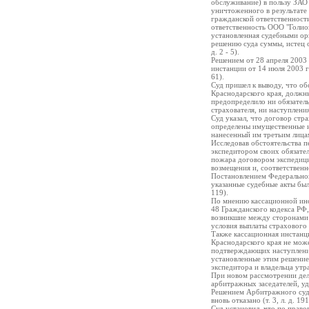
обслуживание) в пользу ЗАО
уничтоженного в результате 
гражданской ответственности
ответственность ООО "Голио
установленная судебными орг
решению суда суммы, истец о
д. 2 - 5).
Решением от 28 апреля 2003
инстанции от 14 июля 2003 года
61).
Суд пришел к выводу, что о
Краснодарского края, должны
предопределило ни обязатель
страхователя, ни наступлени
Суд указал, что договор стр
определены имущественные и
нанесенный им третьим лицам
Исследовав обстоятельства п
экспедитором своих обязатель
пожара договором экспедиции
возмещения и, соответственн
Постановлением Федеральног
указанные судебные акты были
119).
По мнению кассационной инс
48 Гражданского кодекса РФ,
возникшие между сторонами 
условия выплаты страхового
Также кассационная инстанци
Краснодарского края не мож
подтверждающих наступление 
установленные этим решением
экспедитора и владельца утр
При новом рассмотрении дел
арбитражных заседателей, удо
Решением Арбитражного суда
вновь отказано (т. 3, л. д. 191
Суд установил, что по право