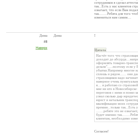
сотрудников я сделал аттест
так...Есть у нас клиентов стр
означает, что если Вам пода
так.........Ребята для того
измениться нам самим....
Дима
Дима
!
#8
Наверх
Цитата
Насчёт того что страховщик
доходит до абсурда....напр
оформлять товарно-транспо
делали"......поэтому если 
убытки.Например многие на
сплошь и рядом....... они да
страховщиков надо начинать 
наверное очень пунктуальн
я.... я работаю со страхов
мне ни кто в Новосибирске 
переговов с ними я понял з
узнал сколько дыр юридичес
юрист и начальник транспор
квалификации моих сотрудн
премию...только так...Есть
........ребяте это не означа
будет именно так.........Р
клиентам, необходимо измен
Согласен!