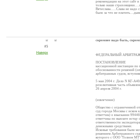
рекомендации на этот сайт и 
только наши страховщики.....
Вячеслава......Слава не надо
было за что не платить....дыма
sr
sr
скромнее надо быть, скром
#5
Наверх
ФЕДЕРАЛЬНЫЙ АРБИТРАЖ
ПОСТАНОВЛЕНИЕ
кассационной инстанции по 
обоснованности решений (оп
арбитражных судов, вступив
5 мая 2004 г. Дело N КГ-А4
резолютивная часть объявлен
26 апреля 2004 г.
(извлечение)
Общество с ограниченной от
суд города Москвы с иском 
ответчик) о взыскании 99446
ответчика по выплате истцу
ответственности экспедитора
денежными средствами.
Исковые требования были мо
решением Арбитражного суда
которого с ООО "Голион МТ"