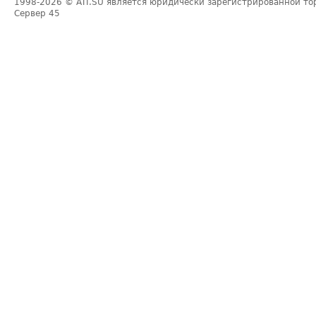
1998-2026
© ATI.SU является юридически зарегистрированной то
Сервер
45