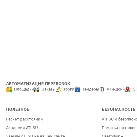
АВТОМАТИЗАЦИЯ ПЕРЕВОЗОК
Площадки
Заказы
Торги
Тендеры
АТИ-Доки
G
ПОЛЕЗНОЕ
БЕЗОПАСНОСТЬ
Расчет расстояний
ATI.SU о безопасн
Академия ATI.SU
Памятка по прове
Звезды ATI.SU на вашем сайте
Светофор+