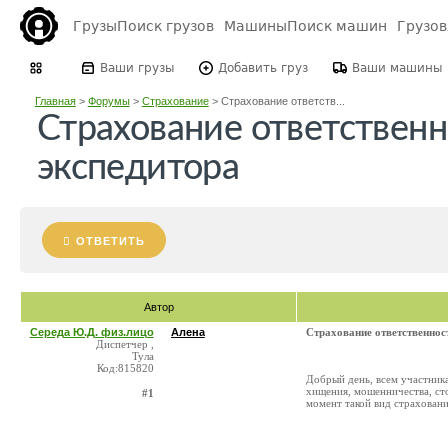
Грузы
Поиск грузов
Машины
Поиск машин
Грузо
Ваши грузы
Добавить груз
Ваши машины
Главная
>
Форумы
>
Страхование
>
Страхование ответств...
Страхование ответствен
экспедитора
ОТВЕТИТЬ
Автор
Середа Ю.Д. физ.лицо
Алена
Страхование ответственнос
Диспетчер ,
Тула
Код:815820
Добрый день, всем участник
хищения, мошенничества, ст
#1
момент такой вид страховани