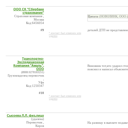
ООО СК "Сбербанк
страхование"
Страховая компания ,
Цитата
(НОВОЛИНК, ООО @ 
Москва
Код:6456054
#9
деталей ДТП не представлено
* контакт был изменен или
удален
Транспортно-
Экспедиционная
Компания "Амаль",
Виновник тот,кто ударил сто
ООО
пояснил и написал объясните
(ИНН:0278183251)
Грузовладелец-перевозчик
,
Уфа
Код:1250347
#10
* контакт был изменен или
удален
Сысоева Л.Л. физ.лицо
(удалена)
Перевозчик ,
На разницу в выплате подава
Киров