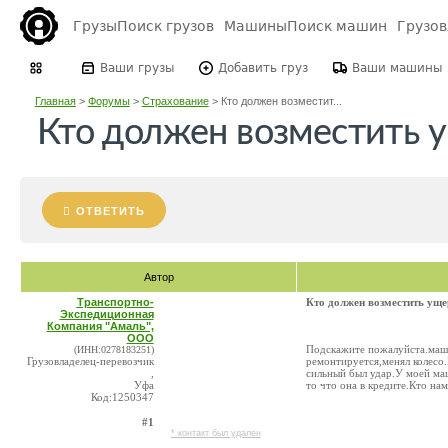
Грузы
Поиск грузов
Машины
Поиск машин
Грузо
Ваши грузы
Добавить груз
Ваши машины
Главная
>
Форумы
>
Страхование
>
Кто должен возместит...
Кто должен возместить 
ОТВЕТИТЬ
Автор
Транспортно-
Кто должен возместить уще
Экспедиционная
Компания "Амаль",
ООО
Подскажите пожалуйста.маши
(ИНН:0278183251)
Грузовладелец-перевозчик
ремонтируется,менял колесо
,
сильный был удар.У моей ма
Уфа
то что она в кредите.Кто на
Код:1250347
#1
* контакт был удален