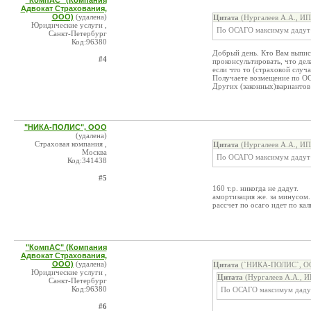
"КомпАС" (Компания
Адвокат Страхования,
ООО)
(удалена)
Цитата
(Нургалеев А.А., ИП
Юридические услуги ,
По ОСАГО максимум дадут 1
Санкт-Петербург
Код:96380
Добрый день. Кто Вам выпис
#4
проконсультировать, что дела
если что то (страховой случа
Получаете возмещение по ОСА
Других (законных)вариантов
"НИКА-ПОЛИС", ООО
(удалена)
Страховая компания ,
Цитата
(Нургалеев А.А., ИП
Москва
По ОСАГО максимум дадут 1
Код:341438
#5
160 т.р. никогда не дадут.
амортизация же. за минусом.
рассчет по осаго идет по ка
"КомпАС" (Компания
Адвокат Страхования,
ООО)
(удалена)
Цитата
(`НИКА-ПОЛИС`, ОО
Юридические услуги ,
Цитата
(Нургалеев А.А., И
Санкт-Петербург
Код:96380
По ОСАГО максимум дадут 
#6