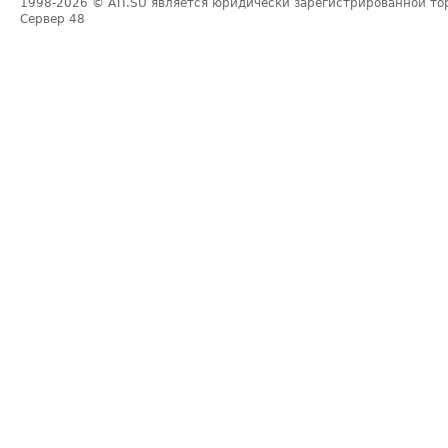
1998-2026
© ATI.SU является юридически зарегистрированной то
Сервер
48