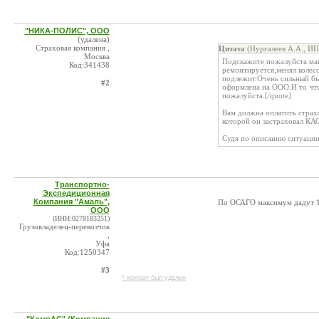
"НИКА-ПОЛИС", ООО
(удалена)
Страховая компания ,
Цитата
(Нургалеев А.А., ИП
Москва
Подскажите пожалуйста.маш
Код:341438
ремонтируется,менял колес
подлежит.Очень сильный бы
#2
оформлена на ООО.И то что
пожалуйста.[/quote]
Вам должна оплатить страхо
которой он застраховал КА
Судя по описанию ситуации.
Транспортно-
Экспедиционная
Компания "Амаль",
По ОСАГО максимум дадут 16
ООО
(ИНН:0278183251)
Грузовладелец-перевозчик
,
Уфа
Код:1250347
#3
* контакт был удален