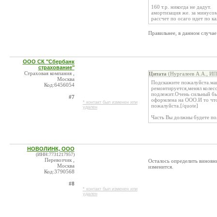
160 т.р. никогда не дадут.
амортизация же. за минусом
рассчет по осаго идет по к
Правильнее, в данном случае
ООО СК "Сбербанк
страхование"
Страховая компания ,
Цитата
(Нургалеев А.А., ИП
Москва
Подскажите пожалуйста.маш
Код:6456054
ремонтируется,менял колес
подлежит.Очень сильный бы
#7
оформлена на ООО.И то что
* контакт был изменен или
пожалуйста.[/quote]
удален
Часть Вы должны будете по
НОВОЛИНК, ООО
(ИНН:7731217957)
Перевозчик ,
Осталось определить виновни
Москва
изменится.
Код:3790568
#8
* контакт был изменен или
удален