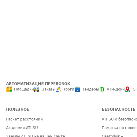
АВТОМАТИЗАЦИЯ ПЕРЕВОЗОК
Площадки
Заказы
Торги
Тендеры
АТИ-Доки
G
ПОЛЕЗНОЕ
БЕЗОПАСНОСТЬ
Расчет расстояний
ATI.SU о безопасн
Академия ATI.SU
Памятка по прове
Звезды ATI.SU на вашем сайте
Светофор+