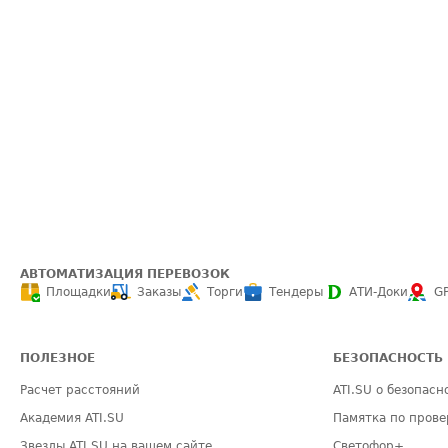
АВТОМАТИЗАЦИЯ ПЕРЕВОЗОК
Площадки
Заказы
Торги
Тендеры
АТИ-Доки
G
ПОЛЕЗНОЕ
БЕЗОПАСНОСТЬ
Расчет расстояний
ATI.SU о безопасн
Академия ATI.SU
Памятка по прове
Звезды ATI.SU на вашем сайте
Светофор+