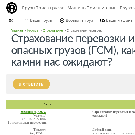
Грузы
Поиск грузов
Машины
Поиск машин
Грузо
Ваши грузы
Добавить груз
Ваши машины
Главная
>
Форумы
>
Страхование
>
Страхование перевозк...
Страхование перевозки и
опасных грузов (ГСМ), к
камни нас ожидают?
ОТВЕТИТЬ
Автор
Бизнес-М, ООО
Страхование перевозки и с
(удалена)
ожидают?
(ИНН:6321224606)
Грузовладелец-перевозчик
,
Тольятти
Добрый день.
Код:495898
У кого есть опыт страховани