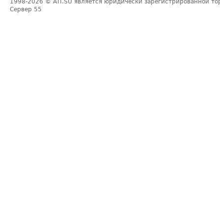
1998-2026
© ATI.SU является юридически зарегистрированной то
Сервер
55