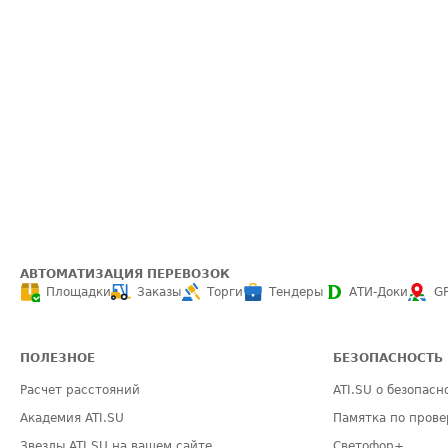
АВТОМАТИЗАЦИЯ ПЕРЕВОЗОК
Площадки
Заказы
Торги
Тендеры
АТИ-Доки
G
ПОЛЕЗНОЕ
БЕЗОПАСНОСТЬ
Расчет расстояний
ATI.SU о безопасн
Академия ATI.SU
Памятка по прове
Звезды ATI.SU на вашем сайте
Светофор+