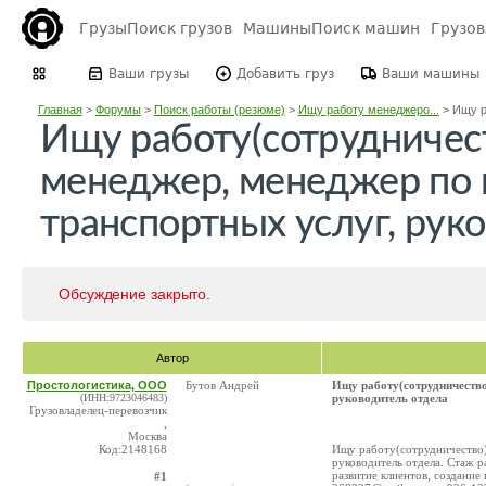
Грузы
Поиск грузов
Машины
Поиск машин
Грузо
Ваши грузы
Добавить груз
Ваши машины
Главная
>
Форумы
>
Поиск работы (резюме)
>
Ищу работу менеджеро...
>
Ищу р
Ищу работу(cотрудничест
менеджер, менеджер по
транспортных услуг, рук
Обсуждение закрыто.
Автор
Простологистика, ООО
Бутов Андрей
Ищу работу(cотрудничество
(ИНН:9723046483)
руководитель отдела
Грузовладелец-перевозчик
,
Москва
Код:2148168
Ищу работу(cотрудничество)
руководитель отдела. Стаж ра
развитие клиентов, создание
#1