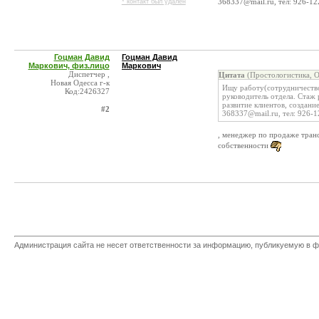
368337@mail.ru, тел: 926-12
* контакт был удален
Гоцман Давид
Гоцман Давид
Маркович, физ.лицо
Маркович
Диспетчер ,
Цитата
(Простологистика, 
Новая Одесса г-к
Ищу работу(cотрудничество
Код:2426327
руководитель отдела. Стаж 
развитие клиентов, создани
#2
368337@mail.ru, тел: 926-
, менеджер по продаже тра
собственности
Администрация сайта не несет ответственности за информацию, публикуемую в ф