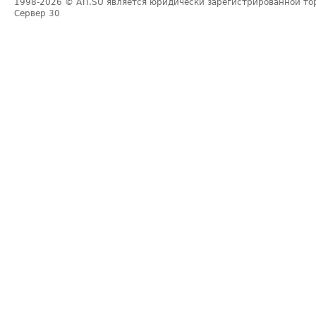
1998-2026
© ATI.SU является юридически зарегистрированной то
Сервер
30