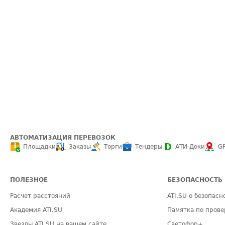
АВТОМАТИЗАЦИЯ ПЕРЕВОЗОК
Площадки
Заказы
Торги
Тендеры
АТИ-Доки
G
ПОЛЕЗНОЕ
БЕЗОПАСНОСТЬ
Расчет расстояний
ATI.SU о безопасн
Академия ATI.SU
Памятка по прове
Звезды ATI.SU на вашем сайте
Светофор+