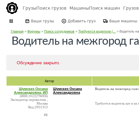
Грузы
Поиск грузов
Машины
Поиск машин
Грузо
Ваши грузы
Добавить груз
Ваши машины
Главная
>
Форумы
>
Поиск сотрудников
>
Требуются водители (...
>
Водитель на
Водитель на межгород га
Обсуждение закрыто.
Автор
Шумских Оксана
Шумских Оксана
Водитель на межгород газел
Александровна, ИП
Александровна
(ИНН:231222796936)
Экспедитор-перевозчик ,
Москва
Требуется водитель кат в на
Код:2951313
#1