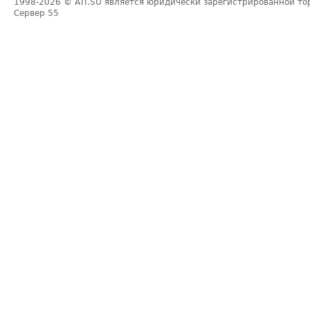
1998-2026
© ATI.SU является юридически зарегистрированной то
Сервер
55