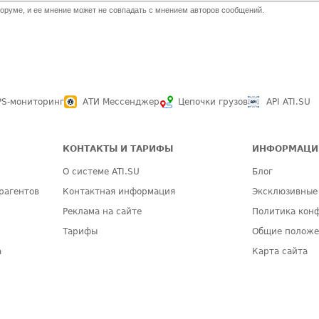
оруме, и ее мнение может не совпадать с мнением авторов сообщений.
PS-мониторинг
АТИ Мессенджер
Цепочки грузов
API ATI.SU
КОНТАКТЫ И ТАРИФЫ
ИНФОРМАЦИ
О системе ATI.SU
Блог
рагентов
Контактная информация
Эксклюзивные
Реклама на сайте
Политика кон
Тарифы
Общие полож
а
Карта сайта