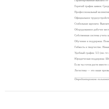
Гарантированная выплата от 
Горячий трафик заявок: Сред
Профессиональный коллекти
Официальное трудоустройств
Стабильная зарплата: Выплаты
Оборудованное рабочее мест
Собственная система учета з
Обучение и поддержка: Помо
Гибкость и творчество: Ника
Удобный график: 5/2 (пн–чт с
Юридическая поддержка: Шта
Если ты готов расти вместе 
Логистика — это наше призв
_______________________
Отредактировано пользова