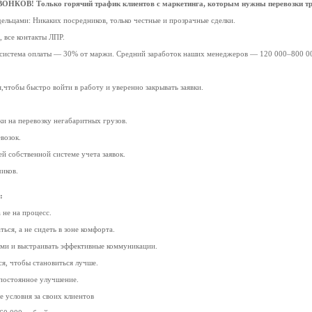
В! Только горячий трафик клиентов с маркетинга, которым нужны перевозки тр
ельцами: Никаких посредников, только честные и прозрачные сделки.
, все контакты ЛПР.
система оплаты — 30% от маржи. Средний заработок наших менеджеров — 120 000–800 000 
,чтобы быстро войти в работу и уверенно закрывать заявки.
и на перевозку негабаритных грузов.
возок.
ей собственной системе учета заявок.
чиков.
:
 не на процесс.
ться, а не сидеть в зоне комфорта.
ями и выстраивать эффективные коммуникации.
я, чтобы становиться лучше.
постоянное улучшение.
 условия за своих клиентов