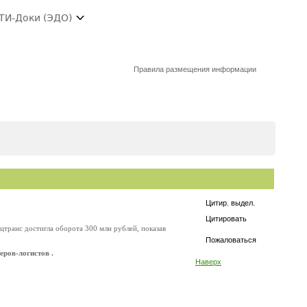
ТИ-Доки (ЭДО)
Правила размещения информации
Цитир. выдел.
Цитировать
транс достигла оборота 300 млн рублей, показав
Пожаловаться
еров-логистов .
Наверх