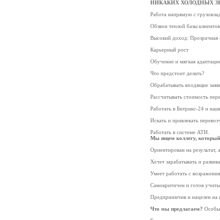
НИКАКИХ ХОЛОДНЫХ ЗВОНКО
Работа напрямую с грузовлад
Обзвон теплой базы клиентов
Высокий доход: Прозрачная 
Карьерный рост
Обучение и мягкая адаптация
Что предстоит делать?
Обрабатывать входящие заявк
Рассчитывать стоимость пере
Работать в Битрикс-24 и наш
Искать и привлекать перевоз
Работать в системе АТИ.
Мы ищем коллегу, который
Ориентирован на результат, а
Хочет зарабатывать и развива
Умеет работать с возражени
Самокритичен и готов учитьс
Предприимчив и нацелен на 
Что мы предлагаем?
Особые