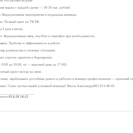
60 000 рублей на руки
няя маржа с каждой сделки — 30-50 тыс. рублей.
в: Корпоративные мероприятия и поддержка команды
о: Полный пакет по ТК РФ.
 2 раза в месяц.
о: Корпоративная связь, ноутбук и смартфон при необходимости.
аявок: Удобство и эффективность в работе.
щь руководства в сложных ситуациях.
ких строгих скриптов и бюрократии.
 9:00 до 18:00, пт — короткий день до 17:00).
тный юрист всегда на связи
с нами, зарабатывать достойные деньги и работать в команде профессионалов — присылай 
ание. Стань частью нашей успешной команды! Янсон Александра963 913-48-05
____________________
телем
03.6.26 16:21