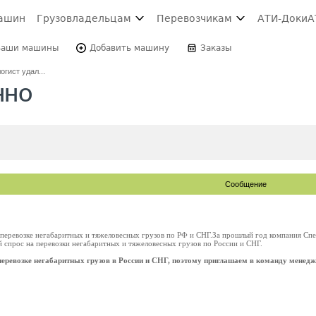
ашин
Грузовладельцам
Перевозчикам
АТИ-Доки
А
Ваши машины
Добавить машину
Заказы
гист удал...
нно
Сообщение
перевозке негабаритных и тяжеловесных грузов по РФ и СНГ.За прошлый год компания Спец
 спрос на перевозки негабаритных и тяжеловесных грузов по России и СНГ.
еревозке негабаритных грузов в России и СНГ, поэтому приглашаем в команду менедж