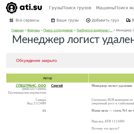
Грузы
Поиск грузов
Машины
Поиск м
Все сервисы
Ваши грузы
Добавить груз
Главная
>
Форумы
>
Поиск сотрудников
>
Требуются водители (...
>
Менеджер ло
Менеджер логист удале
Обсуждение закрыто.
Автор
СПЕЦТРАНС, ООО
Сергей
Менеджер логист удаленно
(ИНН:6317149096)
Грузовладелец-перевозчик
,
Самара
Cпецтранс-B2B-компания по 
Код:1113489
уверенный рост и стабильный
Наша цель — стать №1 по п
#1
Наш код АТИ 1113489
Почему это круто?