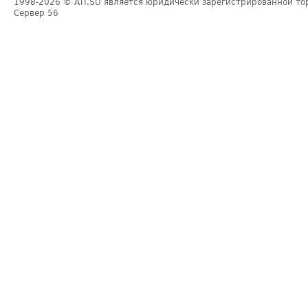
1998-2026
© ATI.SU является юридически зарегистрированной то
Сервер
56