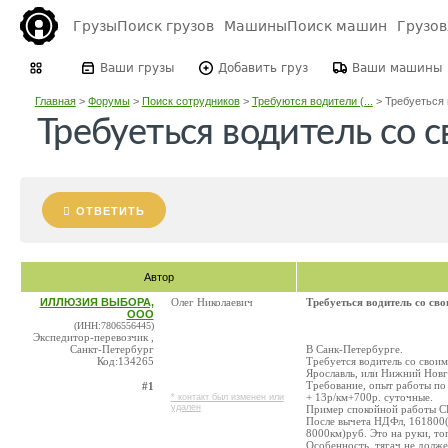
Грузы
Поиск грузов
Машины
Поиск машин
Грузо
Ваши грузы
Добавить груз
Ваши машины
Главная
>
Форумы
>
Поиск сотрудников
>
Требуются водители (...
>
Требуеться в
Требуеться водитель со 
ОТВЕТИТЬ
Автор
ИЛЛЮЗИЯ ВЫБОРА,
Олег Николаевич
Требуеться водитель со св
ООО
(ИНН:7806556445)
Экспедитор-перевозчик ,
Санкт-Петербург
В Санк-Петербурге.
Код:134265
Требуется водитель со свои
Ярославль, или Нижний Новг
Требование, опыт работы по 
#1
+ 13р/км+700р. суточные.
* контакт был изменен или
удален
Пример спокойной работы СПб
После вычета НДФл, 161800(з
8000км)руб. Это на руки, то
Особенность, тягач не долже