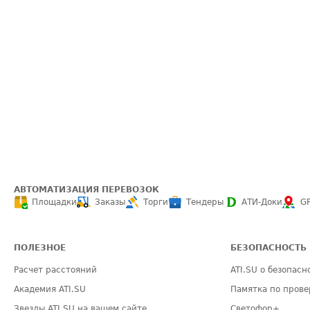
АВТОМАТИЗАЦИЯ ПЕРЕВОЗОК
Площадки
Заказы
Торги
Тендеры
АТИ-Доки
G
ПОЛЕЗНОЕ
БЕЗОПАСНОСТЬ
Расчет расстояний
ATI.SU о безопасн
Академия ATI.SU
Памятка по прове
Звезды ATI.SU на вашем сайте
Светофор+