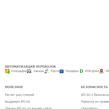
АВТОМАТИЗАЦИЯ ПЕРЕВОЗОК
Площадки
Заказы
Торги
Тендеры
АТИ-Доки
G
ПОЛЕЗНОЕ
БЕЗОПАСНОСТЬ
Расчет расстояний
ATI.SU о безопасн
Академия ATI.SU
Памятка по прове
Звезды ATI.SU на вашем сайте
Светофор+