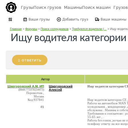
Грузы
Поиск грузов
Машины
Поиск машин
Грузо
Ваши грузы
Добавить груз
Ваши машины
Главная
>
Форумы
>
Поиск сотрудников
>
Требуются водители (...
>
Ищу водител
Ищу водителя категории
ОТВЕТИТЬ
Автор
Шаргородский А.М. ИП
Шаргородский
Ищу водителя категории С
(ИНН:773378254473)
Алексей
Перевозчик ,
Москва
Код:937841
Ищу водителя категории СЕ 
Работа на автомобиле MAN TG
холодильник , кондиционер ,
#1
обслужена . Машина в собств
Требования к соискателю : р
55-65 лет , .
Работа без гонок ,ночью не ез
телефону отвечу на все вопро