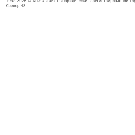
1998-2026
© ATI.SU является юридически зарегистрированной то
Сервер
48