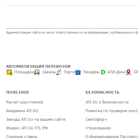
Администрация сайта не несет ответственности за информацию, публикуемую в ф
АВТОМАТИЗАЦИЯ ПЕРЕВОЗОК
Площадки
Заказы
Торги
Тендеры
АТИ-Доки
G
ПОЛЕЗНОЕ
БЕЗОПАСНОСТЬ
Расчет расстояний
ATI.SU о безопасности
Академия ATI.SU
Памятка по проверке конт
Звезды ATI.SU на вашем сайте
Светофор+
Индекс ATI.SU FTL РФ
Страхование
Средние ставки
О формировании Паспорт