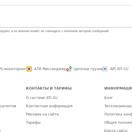
оруме, и ее мнение может не совпадать с мнением авторов сообщений.
PS-мониторинг
АТИ Мессенджер
Цепочки грузов
API ATI.SU
КОНТАКТЫ И ТАРИФЫ
ИНФОРМАЦИ
О системе ATI.SU
Блог
рагентов
Контактная информация
Эксклюзивные
Реклама на сайте
Политика кон
Тарифы
Общие полож
а
Карта сайта