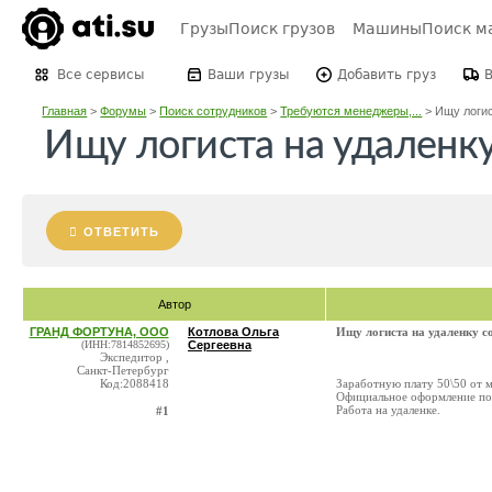
Грузы
Поиск грузов
Машины
Поиск м
Все сервисы
Ваши грузы
Добавить груз
Главная
>
Форумы
>
Поиск сотрудников
>
Требуются менеджеры,...
>
Ищу логис
Ищу логиста на удаленку
ОТВЕТИТЬ
Автор
ГРАНД ФОРТУНА, ООО
Котлова Ольга
Ищу логиста на удаленку со
(ИНН:7814852695)
Сергеевна
Экспедитор ,
Санкт-Петербург
Код:2088418
Заработную плату 50\50 от м
Официальное оформление по
Работа на удаленке.
#1