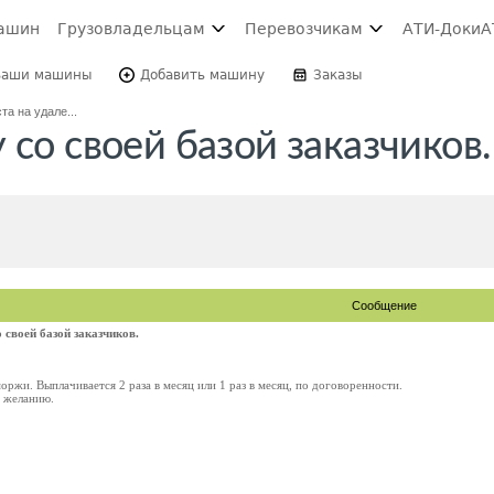
ашин
Грузовладельцам
Перевозчикам
АТИ-Доки
А
Ваши машины
Добавить машину
Заказы
та на удале...
 со своей базой заказчиков.
Сообщение
 своей базой заказчиков.
оржи. Выплачивается 2 раза в месяц или 1 раз в месяц, по договоренности.
 желанию.