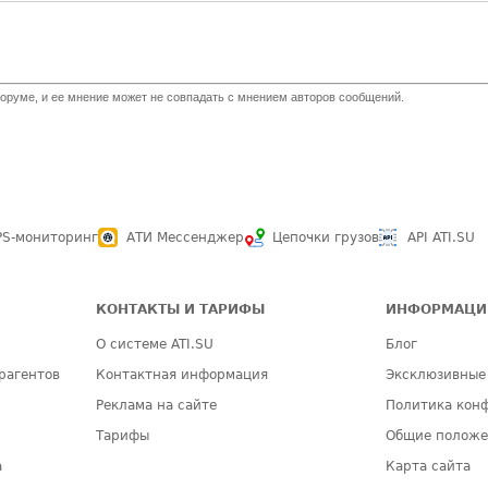
оруме, и ее мнение может не совпадать с мнением авторов сообщений.
PS-мониторинг
АТИ Мессенджер
Цепочки грузов
API ATI.SU
КОНТАКТЫ И ТАРИФЫ
ИНФОРМАЦИ
О системе ATI.SU
Блог
рагентов
Контактная информация
Эксклюзивные
Реклама на сайте
Политика кон
Тарифы
Общие полож
а
Карта сайта