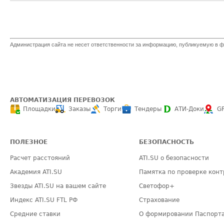
Администрация сайта не несет ответственности за информацию, публикуемую в ф
АВТОМАТИЗАЦИЯ ПЕРЕВОЗОК
Площадки
Заказы
Торги
Тендеры
АТИ-Доки
G
ПОЛЕЗНОЕ
БЕЗОПАСНОСТЬ
Расчет расстояний
ATI.SU о безопасности
Академия ATI.SU
Памятка по проверке конт
Звезды ATI.SU на вашем сайте
Светофор+
Индекс ATI.SU FTL РФ
Страхование
Средние ставки
О формировании Паспорт