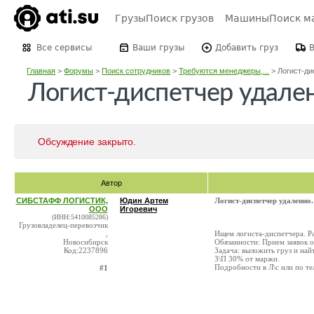
Грузы
Поиск грузов
Машины
Поиск м
Все сервисы
Ваши грузы
Добавить груз
Главная
>
Форумы
>
Поиск сотрудников
>
Требуются менеджеры,...
>
Логист-ди
Логист-диспетчер удале
Обсуждение закрыто.
Автор
СИБСТАФФ ЛОГИСТИК,
Юдин Артем
Логист-диспетчер удаленно.
ООО
Игоревич
(ИНН:5410085286)
Грузовладелец-перевозчик
,
Ищем логиста-диспетчера. Ра
Новосибирск
Обязанности: Прием заявок о
Код:2237896
Задача: выложить груз и найт
З\П 30% от маржи.
Подробности в Л\с или по те
#1