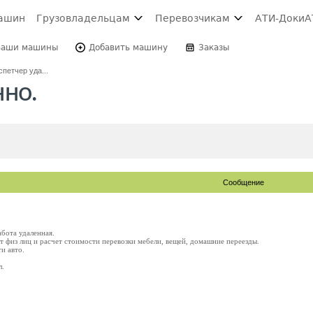
ашин
Грузовладельцам
Перевозчикам
АТИ-Доки
А
Ваши машины
Добавить машину
Заказы
спетчер уда...
нно.
Сообщение
бота удаленная.
т физ лиц и расчет стоимости перевозки мебели, вещей, домашние переезды.
и авто.
л.