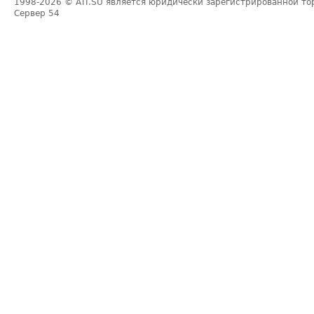
1998-2026
© ATI.SU является юридически зарегистрированной то
Сервер
54