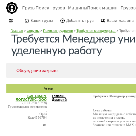
Грузы
Поиск грузов
Машины
Поиск машин
Грузо
Ваши грузы
Добавить груз
Ваши машины
Главная
>
Форумы
>
Поиск сотрудников
>
Требуются менеджеры,...
>
Требуется 
Требуется Менеджер уни
уделенную работу
Обсуждение закрыто.
Автор
БИГ СМАРТ
Гатилин
Требуется Менеджер универ
ЛОГИСТИКС, ООО
Дмитрий
(ИНН:5700013759)
Грузовладелец-перевозчик
,
Суть работы:
Орёл
Мы ищем кандидата с собстве
Код:4556784
до получения оплаты.
со своей стороны условия о
Звоните или пишите в МАХ +7
#1