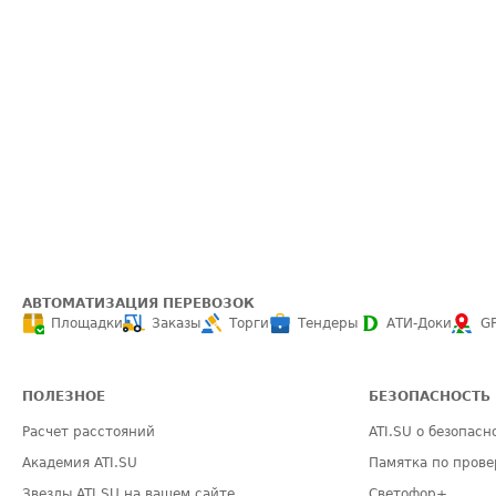
АВТОМАТИЗАЦИЯ ПЕРЕВОЗОК
Площадки
Заказы
Торги
Тендеры
АТИ-Доки
G
ПОЛЕЗНОЕ
БЕЗОПАСНОСТЬ
Расчет расстояний
ATI.SU о безопасн
Академия ATI.SU
Памятка по прове
Звезды ATI.SU на вашем сайте
Светофор+