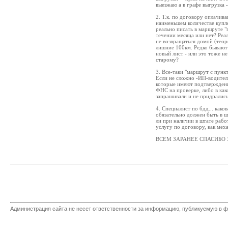
выезжаю а в графе выгрузка 
2. Т.к. по договору оплачив
наименьшем количестве купле
реально писать в маршруте "п
течении месяца или нет? Реа
не возвращаться домой (теор
лишние 100км. Редко бывают 
новый лист - или это тоже не
старому?
3. Все-таки "маршрут с пунк
Если не сложно -ИП-водител
которые имеют подтверждение
ФНС на проверке, либо в как
запрашивали и не придрались 
4. Специалист по бдд... как
обязательно должен быть в ш
ли при наличии в штате рабо
услугу по договору, как мех
ВСЕМ ЗАРАНЕЕ СПАСИБО 
Администрация сайта не несет ответственности за информацию, публикуемую в ф