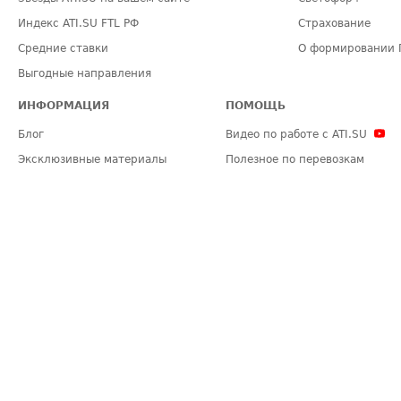
Индекс ATI.SU FTL РФ
Страхование
Средние ставки
О формировании 
Выгодные направления
ИНФОРМАЦИЯ
ПОМОЩЬ
Блог
Видео по работе с ATI.SU
Эксклюзивные материалы
Полезное по перевозкам
Политика конфиденциальности
Часто задаваемые вопросы (FA
Общие положения
Техническая информация
Карта сайта
ЗАДАТЬ ВОПРОС