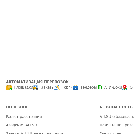
АВТОМАТИЗАЦИЯ ПЕРЕВОЗОК
Площадки
Заказы
Торги
Тендеры
АТИ-Доки
G
ПОЛЕЗНОЕ
БЕЗОПАСНОСТЬ
Расчет расстояний
ATI.SU о безопасн
Академия ATI.SU
Памятка по прове
Звезды ATI.SU на вашем сайте
Светофор+