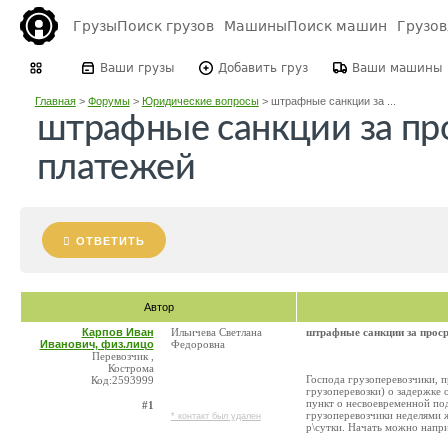
Грузы
Поиск грузов
Машины
Поиск машин
Грузо
Ваши грузы
Добавить груз
Ваши машины
Главная
>
Форумы
>
Юридические вопросы
>
штрафные санкции за ...
штрафные санкции за пр
платежей
ОТВЕТИТЬ
Автор
Карпов Иван
Ильичева Светлана
штрафные санкции за прос
Иванович, физ.лицо
Федоровна
Перевозчик ,
Кострома
Господа грузоперевозчики, п
Код:2593999
грузоперевозки) о задержке 
пункт о несвоевременной под
#1
грузоперевозчики неделями 
* контакт был удален
р\сутки. Начать можно напри