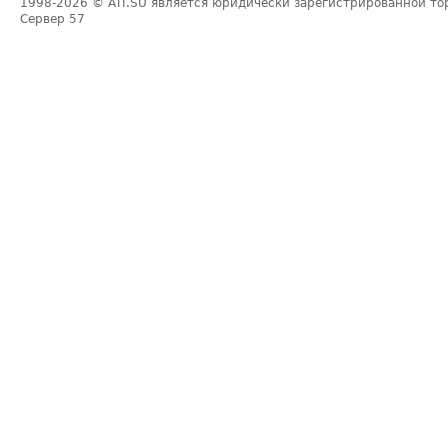
1998-2026
© ATI.SU является юридически зарегистрированной то
Сервер
57