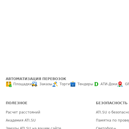
АВТОМАТИЗАЦИЯ ПЕРЕВОЗОК
Площадки
Заказы
Торги
Тендеры
АТИ-Доки
G
ПОЛЕЗНОЕ
БЕЗОПАСНОСТЬ
Расчет расстояний
ATI.SU о безопасн
Академия ATI.SU
Памятка по прове
Звезды ATI.SU на вашем сайте
Светофор+