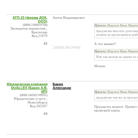
АТП-23 (фирма ДОК,
Антон Владимирович
ООО)
(ИНН:2308034768)
Цитата
(Карпов Иван Иванов
Экспедитор-перевозчик ,
предлагаю вносить дополнит
Краснодар
оплаты за проделанную раб
Код:21679
#2
А что мешает?
* контакт был удален
Цитата
(Карпов Иван Иванов
Или так нельзя по каким то
Можно.
Юридическая компания
Бакин
DUALLEX (Бакин А.В.
Александр
ИП)
Цитата
(Карпов Иван Иванов
(ИНН:540363749931)
предлагаю так же за просро
Юридические услуги ,
Новосибирск
Код:265507
Предлагать можете. Примут-з
провозной платы.
#3