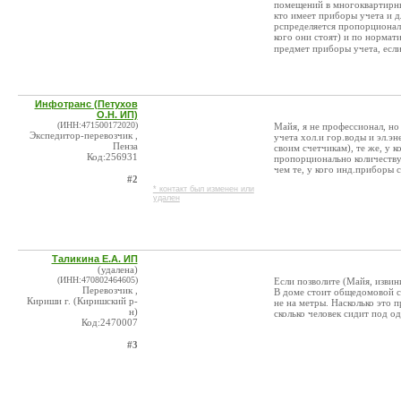
помещений в многоквартирны
кто имеет приборы учета и 
рспределяется пропорционал
кого они стоят) и по нормат
предмет приборы учета, если
Инфотранс (Петухов
О.Н. ИП)
(ИНН:471500172020)
Майя, я не профессионал, но
Экспедитор-перевозчик ,
учета хол.и гор.воды и эл.эн
Пенза
своим счетчикам), те же, у к
Код:256931
пропорционально количеству
чем те, у кого инд.приборы 
#2
* контакт был изменен или
удален
Таликина Е.А. ИП
(удалена)
(ИНН:470802464605)
Если позволите (Майя, извини
Перевозчик ,
В доме стоит общедомовой сч
Кириши г. (Киришский р-
не на метры. Насколько это 
н)
сколько человек сидит под о
Код:2470007
#3