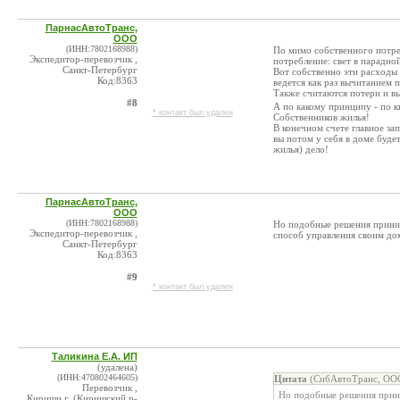
ПарнасАвтоТранс,
ООО
(ИНН:7802168988)
По мимо собственного потреб
Экспедитор-перевозчик ,
потребление: свет в парадной
Санкт-Петербург
Вот собственно эти расходы 
Код:8363
ведется как раз вычитанием 
Также считаются потери и вы
#8
А по какому принципу - по к
* контакт был удален
Собственников жилья!
В конечном счете главное зап
вы потом у себя в доме буде
жилья) дело!
ПарнасАвтоТранс,
ООО
(ИНН:7802168988)
Но подобные решения приним
Экспедитор-перевозчик ,
способ управления своим до
Санкт-Петербург
Код:8363
#9
* контакт был удален
Таликина Е.А. ИП
(удалена)
(ИНН:470802464605)
Цитата
(СибАвтоТранс, ООО
Перевозчик ,
Но подобные решения прини
Кириши г. (Киришский р-