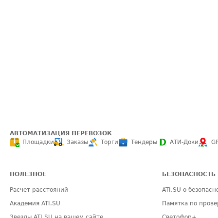
АВТОМАТИЗАЦИЯ ПЕРЕВОЗОК
Площадки
Заказы
Торги
Тендеры
АТИ-Доки
G
ПОЛЕЗНОЕ
БЕЗОПАСНОСТЬ
Расчет расстояний
ATI.SU о безопасн
Академия ATI.SU
Памятка по прове
Звезды ATI.SU на вашем сайте
Светофор+