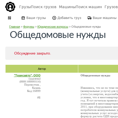
Грузы
Поиск грузов
Машины
Поиск машин
Грузо
Ваши грузы
Добавить груз
Ваши машины
Главная
>
Форумы
>
Юридические вопросы
>
Общедомовые нужды
Общедомовые нужды
Обсуждение закрыто.
Автор
"Трансавто", ООО
Общедомовые нужды
(удалена)
(ИНН:1660093116)
Перевозчик ,
Казань
Извиняюсь, что не по теме 
Код:16899
(коммунальные услуги) для
учета (эл.энергии, водоснаб
условии, что в многоквартир
#1
год. Я тут почитала правила
помещений в многоквартирны
2011, при оборудовании мн
потребители коммунальных у
коммунальных услуг исходя 
формулу расчета ОДН предос