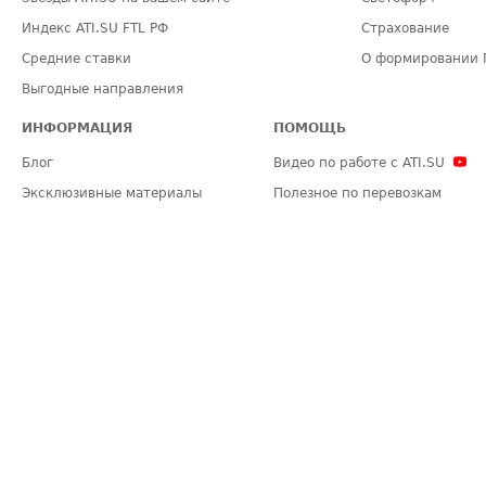
Индекс ATI.SU FTL РФ
Страхование
Средние ставки
О формировании 
Выгодные направления
ИНФОРМАЦИЯ
ПОМОЩЬ
Блог
Видео по работе с ATI.SU
Эксклюзивные материалы
Полезное по перевозкам
Политика конфиденциальности
Часто задаваемые вопросы (FA
Общие положения
Техническая информация
Карта сайта
ЗАДАТЬ ВОПРОС