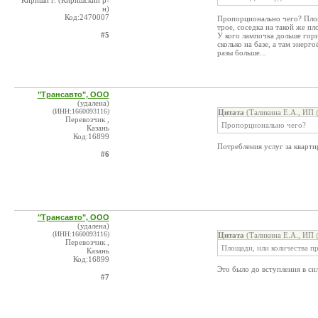
Кириши г. (Киришский р-
н)
Код:2470007
Пропорционально чего? Площ
трое, соседка на такой же п
#5
У кого лампочка дольше гори
сколько на базе, а там энерг
разы больше...
"Трансавто", ООО
(удалена)
(ИНН:1660093116)
Цитата
(Таликина Е.А., ИП 
Перевозчик ,
Пропорционально чего?
Казань
Код:16899
Потребления услуг за кварти
#6
"Трансавто", ООО
(удалена)
(ИНН:1660093116)
Цитата
(Таликина Е.А., ИП 
Перевозчик ,
Площади, или количества 
Казань
Код:16899
Это было до вступления в с
#7