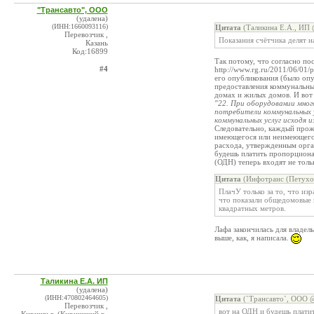
"Трансавто", ООО
(удалена)
(ИНН:1660093116)
Цитата
(Таликина Е.А., ИП 
Перевозчик ,
Показания счётчика делят н
Казань
Код:16899
Так потому, что согласно по
#4
http://www.rg.ru/2011/06/01/
его опубликования (было опу
предоставления коммунальны
домах и жилых домов. И вот 
"22. При оборудовании мно
потребители коммунальных у
коммунальных услуг исходя 
Следовательно, каждый прож
имеющегося или неимеющегос
расхода, утвержденным орган
будешь платить пропорциона
(ОДН) теперь входят не тольк
Цитата
(Инфотранс (Петухов
ПлачУ только за то, что изр
что показали общедомовые
квадратных метров.
Лафа закончилась для владел
выше, как, я написала.
Таликина Е.А. ИП
(удалена)
(ИНН:470802464605)
Цитата
(`Трансавто`, ООО @
Перевозчик ,
вот на ОДН и будешь плати