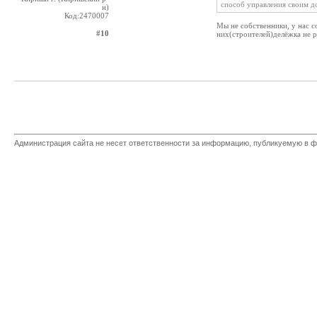
способ управления своим д
н)
Код:2470007
Мы не собственники, у нас с
#10
них(строителей)делёжка не р
Администрация сайта не несет ответственности за информацию, публикуемую в ф