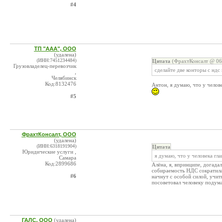
#4
ТП "ААА", ООО
(удалена)
(ИНН:7451234484)
Цитата
(ФрахтКонсалт @ 06.
Грузовладелец-перевозчик
сделайте две конторы с ндс 
,
Челябинск
Код:8132476
Антон, я думаю, что у челов
#5
ФрахтКонсалт, ООО
(удалена)
(ИНН:6318191904)
Цитата
Юридические услуги ,
я думаю, что у человека гл
Самара
Код:2899686
Алёна, я, впринципе, догада
собираемость НДС сократилас
#6
начнут с особой силой, учи
посоветовал человеку подума
ГАЛС, ООО
(удалена)