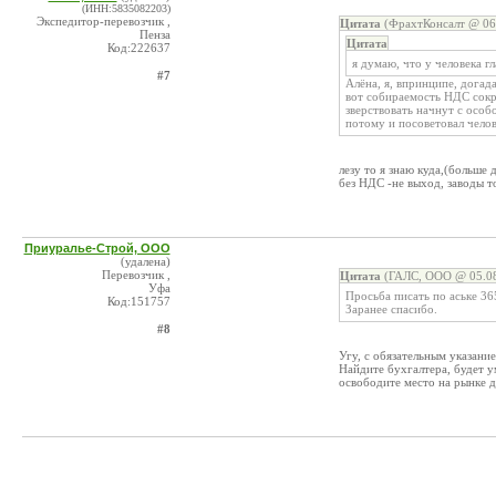
(ИНН:5835082203)
Экспедитор-перевозчик ,
Цитата
(ФрахтКонсалт @ 06.
Пенза
Цитата
Код:222637
я думаю, что у человека г
#7
Алёна, я, впринципе, догад
вот собираемость НДС сокра
зверствовать начнут с особ
потому и посоветовал челов
лезу то я знаю куда,(больше
без НДС -не выход, заводы т
Приуралье-Строй, ООО
(удалена)
Перевозчик ,
Цитата
(ГАЛС, ООО @ 05.08
Уфа
Просьба писать по аське 36
Код:151757
Заранее спасибо.
#8
Угу, с обязательным указанием
Найдите бухгалтера, будет ум
освободите место на рынке д