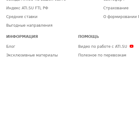
Индекс ATI.SU FTL РФ
Страхование
Средние ставки
О формировании 
Выгодные направления
ИНФОРМАЦИЯ
ПОМОЩЬ
Блог
Видео по работе с ATI.SU
Эксклюзивные материалы
Полезное по перевозкам
Политика конфиденциальности
Часто задаваемые вопросы (FA
Общие положения
Техническая информация
Карта сайта
ЗАДАТЬ ВОПРОС