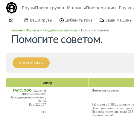
Грузы
Поиск грузов
Машины
Поиск машин
Грузо
Ваши грузы
Добавить груз
Ваши машины
Главная
>
Форумы
>
Юридические вопросы
>
Помогите советом.
Помогите советом.
ОТВЕТИТЬ
Автор
ГАЛС, ООО
(удалена)
Помогите советом.
(ИНН:5835082203)
Экспедитор-перевозчик ,
Пенза
Код:222637
Работаем с НДС, а многие п
Помогите советом как сделат
Просьба писать по аське 365
#1
Заранее спасибо.