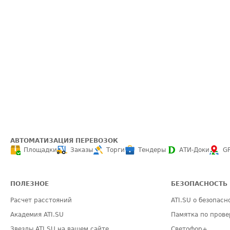
АВТОМАТИЗАЦИЯ ПЕРЕВОЗОК
Площадки
Заказы
Торги
Тендеры
АТИ-Доки
G
ПОЛЕЗНОЕ
БЕЗОПАСНОСТЬ
Расчет расстояний
ATI.SU о безопасн
Академия ATI.SU
Памятка по прове
Звезды ATI.SU на вашем сайте
Светофор+