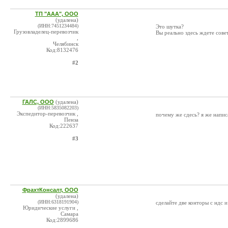
ТП "ААА", ООО
(удалена)
(ИНН:7451234484)
Это шутка?
Грузовладелец-перевозчик
Вы реально здесь ждете совето
,
Челябинск
Код:8132476
#2
ГАЛС, ООО
(удалена)
(ИНН:5835082203)
Экспедитор-перевозчик ,
почему же сдесь? я же написа
Пенза
Код:222637
#3
ФрахтКонсалт, ООО
(удалена)
(ИНН:6318191904)
сделайте две конторы с ндс и
Юридические услуги ,
Самара
Код:2899686