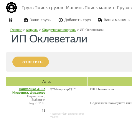
Грузы
Поиск грузов
Машины
Поиск машин
Грузо
Ваши грузы
Добавить груз
Ваши машины
Главная
>
Форумы
>
Юридические вопросы
>
ИП Оклеветали
ИП Оклеветали
ОТВЕТИТЬ
Автор
Панусенко Анна
‡†Менеджер†‡™
ИП Оклеветали
Игоревна, физ.лицо
Перевозчик ,
Выборг г.
Подскажите пожалуйста как п
Код:951106
#1
* контакт был изменен или
удален