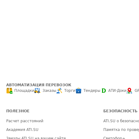
АВТОМАТИЗАЦИЯ ПЕРЕВОЗОК
Площадки
Заказы
Торги
Тендеры
АТИ-Доки
G
ПОЛЕЗНОЕ
БЕЗОПАСНОСТЬ
Расчет расстояний
ATI.SU о безопасн
Академия ATI.SU
Памятка по прове
Звезды ATI.SU на вашем сайте
Светофор+