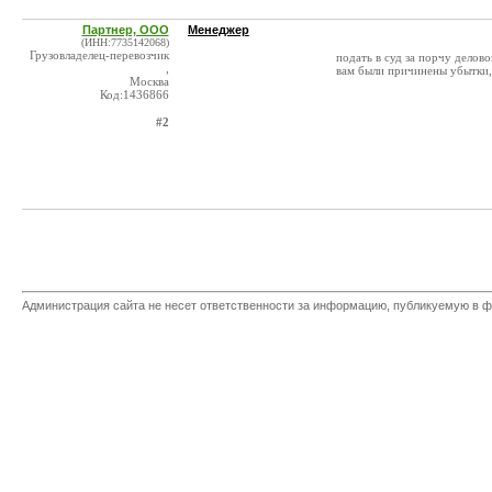
Партнер, ООО
Менеджер
(ИНН:7735142068)
Грузовладелец-перевозчик
подать в суд за порчу делово
,
вам были причинены убытки,
Москва
Код:1436866
#2
Администрация сайта не несет ответственности за информацию, публикуемую в ф