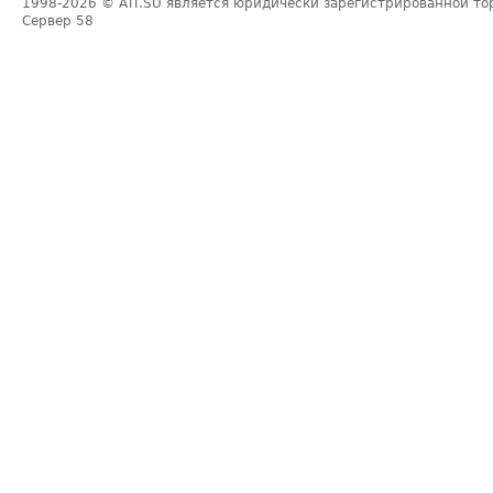
1998-2026
© ATI.SU является юридически зарегистрированной то
Сервер
58