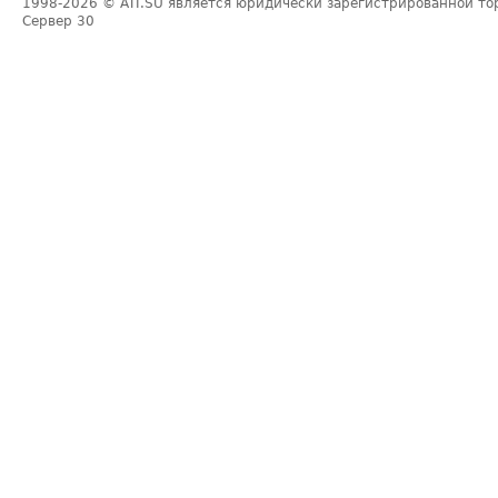
1998-2026
© ATI.SU является юридически зарегистрированной то
Сервер
30