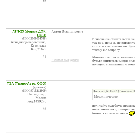
#3
АТП-23 (фирма ДОК,
Антон Владимирович
ООО)
(ИНН:2308034768)
Исполнение обязательства н
Экспедитор-перевозчик ,
тех пор, пока вы не заплатит
Краснодар
считаться исполненным. Букв
Код:21679
такому же вопросу.
#4
Мошенничество со взломом 
* контакт был удален
будьте внимательны при опла
полицию с заявлением о мош
ТЭА (Транс-Авто, ООО)
(удалена)
(ИНН:9715212909)
Цитата
(АТП-23 (Романов П.
Экспедитор ,
Мошенничество
Москва
Код:1499276
почитайте судебную практику
#5
оплаченные по договорам ава
бизнес - ничего личного