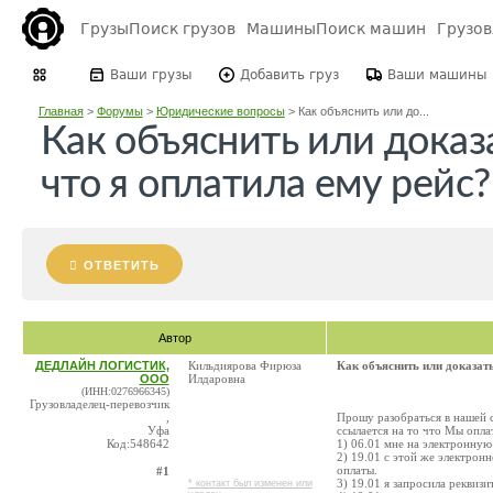
Грузы
Поиск грузов
Машины
Поиск машин
Грузо
Ваши грузы
Добавить груз
Ваши машины
Главная
>
Форумы
>
Юридические вопросы
>
Как объяснить или до...
Как объяснить или доказа
что я оплатила ему рейс?
ОТВЕТИТЬ
Автор
ДЕДЛАЙН ЛОГИСТИК,
Кильдиярова Фирюза
Как объяснить или доказать
ООО
Илдаровна
(ИНН:0276966345)
Грузовладелец-перевозчик
,
Прошу разобраться в нашей с
Уфа
ссылается на то что Мы оплат
Код:548642
1) 06.01 мне на электронную
2) 19.01 с этой же электронн
оплаты.
#1
3) 19.01 я запросила реквизи
* контакт был изменен или