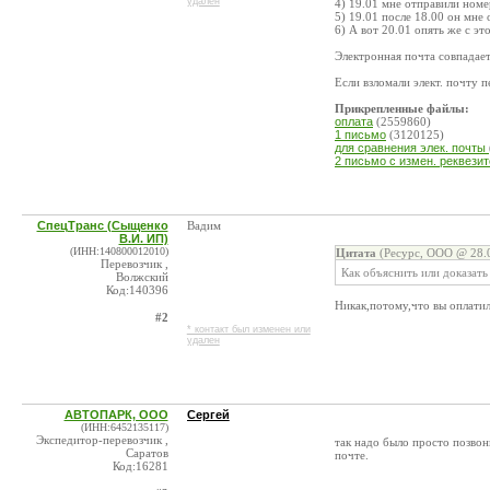
удален
4) 19.01 мне отправили номе
5) 19.01 после 18.00 он мне
6) А вот 20.01 опять же с э
Электронная почта совпадает
Если взломали элект. почту п
Прикрепленные файлы:
оплата
(2559860)
1 письмо
(3120125)
для сравнения элек. почты
2 письмо с измен. реквези
СпецТранс (Сыщенко
Вадим
В.И. ИП)
(ИНН:140800012010)
Цитата
(Ресурс, ООО @ 28.0
Перевозчик ,
Как объяснить или доказать
Волжский
Код:140396
Никак,потому,что вы оплати
#2
* контакт был изменен или
удален
АВТОПАРК, ООО
Сергей
(ИНН:6452135117)
Экспедитор-перевозчик ,
так надо было просто позвон
Саратов
почте.
Код:16281