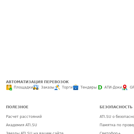
АВТОМАТИЗАЦИЯ ПЕРЕВОЗОК
Площадки
Заказы
Торги
Тендеры
АТИ-Доки
G
ПОЛЕЗНОЕ
БЕЗОПАСНОСТЬ
Расчет расстояний
ATI.SU о безопасн
Академия ATI.SU
Памятка по прове
Звезды ATI.SU на вашем сайте
Светофор+