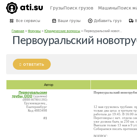
Грузы
Поиск грузов
Машины
Поиск м
Все сервисы
Ваши грузы
Добавить груз
Главная
>
Форумы
>
Юридические вопросы
>
Первоуральский новот...
Первоуральский новотру
ОТВЕТИТЬ
Автор
Первоуральские
Первоуральский новотрубн
трубы, ООО
(удалена)
(ИНН:6678011392)
Грузовладелец ,
Екатеринбург
12 мая грузились трубами. п
Код:4883498
только два цеха: в третьем т
работала до 19:45. В 16:00 п
Переговоры с нач. отдела са
#1
уже должна быть за 250 км. о
Выехали только 13 мая в 9 ут
Собираемся писать претензию
ВОПРОС: