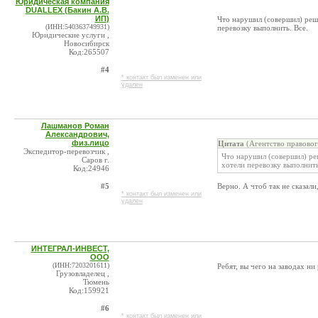
Юридическая компания
DUALLEX (Бакин А.В.
ИП)
Что нарушил (совершил) реша
(ИНН:540363749931)
перевозку выполнить. Все.
Юридические услуги ,
Новосибирск
Код:265507
#4
* контакт был изменен или
удален
Лашманов Роман
Александрович,
физ.лицо
Цитата
(Агентство правовог
Экспедитор-перевозчик ,
Что нарушил (совершил) реш
Саров г.
хотели перевозку выполнить
Код:24946
#5
Верно. А чтоб так не сказали
* контакт был изменен или
удален
ИНТЕГРАЛ-ИНВЕСТ,
ООО
(ИНН:7203201611)
Ребят, вы чего на заводах ни
Грузовладелец ,
Тюмень
Код:159921
#6
* контакт был изменен или