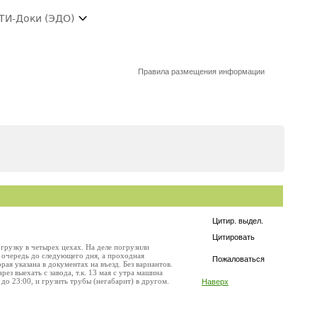
ТИ-Доки (ЭДО)
Правила размещения информации
Цитир. выдел.
Цитировать
грузку в четырех цехах. На деле погрузили
ам очередь до следующего дня, а проходная
Пожаловаться
рая указана в документах на въезд. Без вариантов.
з выехать с завода, т.к. 13 мая с утра машина
 до 23:00, и грузить трубы (негабарит) в другом.
Наверх