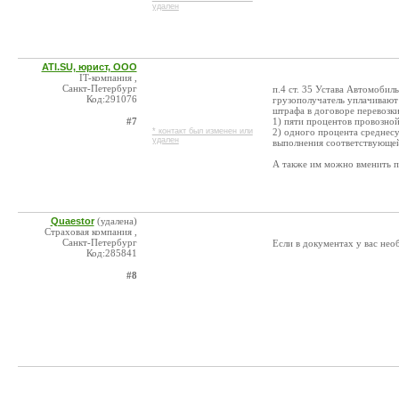
удален
ATI.SU, юрист, ООО
IT-компания ,
Санкт-Петербург
п.4 ст. 35 Устава Автомобил
Код:291076
грузополучатель уплачивают 
штрафа в договоре перевозки 
#7
1) пяти процентов провозно
* контакт был изменен или
2) одного процента среднес
удален
выполнения соответствующей
А также им можно вменить п.
Quaestor
(удалена)
Страховая компания ,
Санкт-Петербург
Если в документах у вас не
Код:285841
#8