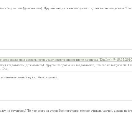
ет следователь (дознаватель). Другой вопрос а как вы докажите, что вас не выпускали? Ска
о сопровождения деятельности участников транспортного процесса (Duallex) @ 18.05.2010
ает следователь (дознаватель). Другой вопрос а как вы докажите, что вас не выпускали? Ск
. Все.
, в ментовку звонок нужно было сделать.
 разу не грузились? То что всего за сутки Вас погрузили можно считать удачей, а ваша прет