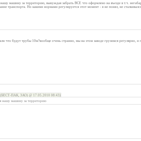
 нашу машину за территорию, вынуждая забрать ВСЕ что оформлено на въезде в т.ч. негаб
ание транспорта. Но какими нормами регулируется этот момент - я не понял, не сталкивался
зали что будут трубы 10м?вообще очень странно, мы на этом заводе грузимся регулярно, и 
ЕСТ-ПАК, ЗАО) @ 17.05.2010 08:43)
ая нашу машину за территорию