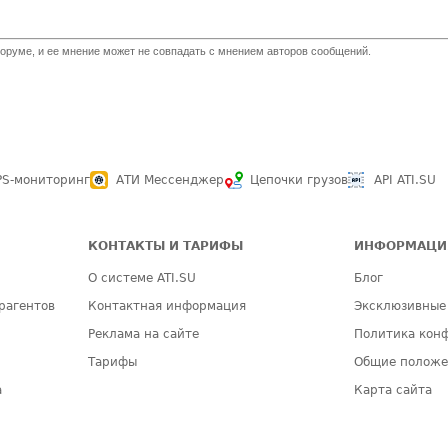
оруме, и ее мнение может не совпадать с мнением авторов сообщений.
PS-мониторинг
АТИ Мессенджер
Цепочки грузов
API ATI.SU
КОНТАКТЫ И ТАРИФЫ
ИНФОРМАЦИ
О системе ATI.SU
Блог
рагентов
Контактная информация
Эксклюзивные
Реклама на сайте
Политика кон
Тарифы
Общие полож
а
Карта сайта