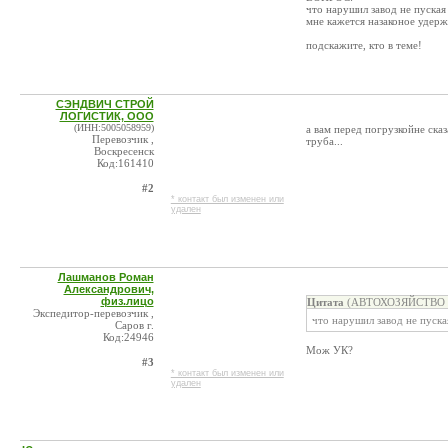
что нарушил завод не пуская
мне кажется назаконое удерж
подскажите, кто в теме!
СЭНДВИЧ СТРОЙ
ЛОГИСТИК, ООО
(ИНН:5005058959)
а вам перед погрузкойне ска
Перевозчик ,
труба...
Воскресенск
Код:161410
#2
* контакт был изменен или
удален
Лашманов Роман
Александрович,
физ.лицо
Цитата
(АВТОХОЗЯЙСТВО (Б
Экспедитор-перевозчик ,
что нарушил завод не пуск
Саров г.
Код:24946
Мож УК?
#3
* контакт был изменен или
удален