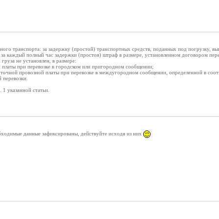
ьного транспорта: за задержку (простой) транспортных средств, поданных под погрузку, вы
за каждый полный час задержки (простоя) штраф в размере, установленном договором перево
груза не установлен, в размере:
й платы при перевозке в городском или пригородном сообщении;
уточной провозной платы при перевозке в междугородном сообщении, определенной в соот
 перевозки.
 1 указанной статьи.
обходимые данные зафиксированы, действуйте исходя из них