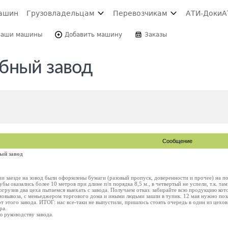
ашин
Грузовладельцам
Перевозчикам
АТИ-Доки
А
Ваши машины
Добавить машину
Заказы
бный завод
Сообщение
ый завод
ри заезде на зовод были оформлены бумаги (разовый пропуск, доверенности и прочее) на по
рубы оказались более 10 метров при длине п/п порядка 8,5 м., в четвертый не успели, т.к. т
огрузив два цеха пытаемся выехать с завода. Получаем отказ. забирайте всю продукцию кото
мовывоза, с меньеджером торгового дома и иными людьми зашли в тупик. 12 мая нужно позаре
т этого завода. ИТОГ: нас все-таки не выпустили, пришлось стоять очередь в один из цехов
ра.
 руководству завода.