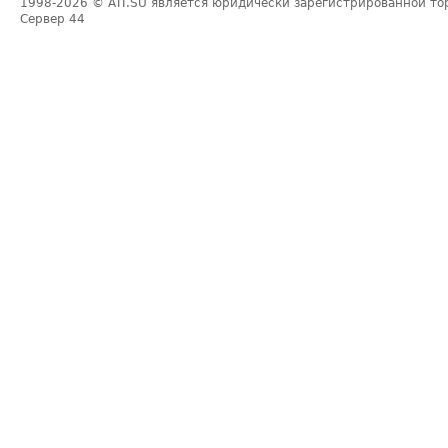
1998-2026
© ATI.SU является юридически зарегистрированной то
Сервер
44