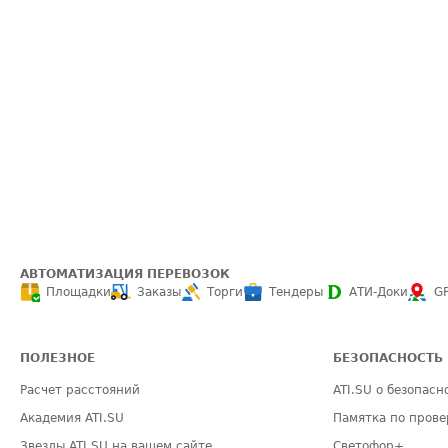
АВТОМАТИЗАЦИЯ ПЕРЕВОЗОК
Площадки
Заказы
Торги
Тендеры
АТИ-Доки
G
ПОЛЕЗНОЕ
БЕЗОПАСНОСТЬ
Расчет расстояний
ATI.SU о безопасн
Академия ATI.SU
Памятка по прове
Звезды ATI.SU на вашем сайте
Светофор+