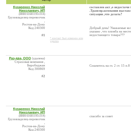
Кухаренко Николай
составлен акт ,о недостачи
Николаевич, ИП
.Транспр.компания выставл
(ИНН:616811951314)
ситуации ,что делать?
Грузовладелец-перевозчик
,
Ростов-на-Дону
Код:240300
Добрый день! Уважаемые колл
указано ,что пломба на мест
недостающего товара???
#1
* контакт был изменен или
удален
Раз-два, ООО
(удалена)
Страховая компания ,
Биробиджан
Сошлитесь на гл. 2 ст. 15 п
Код:300869
#2
Кухаренко Николай
Николаевич, ИП
(ИНН:616811951314)
спасибо за совет
Грузовладелец-перевозчик
,
Ростов-на-Дону
Код:240300