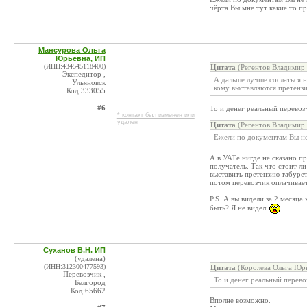
чёрта Вы мне тут какие то п
Мансурова Ольга
Юрьевна, ИП
(ИНН:434545118400)
Цитата
(Регентов Владимир 
Экспедитор ,
А дальше лучше сослаться н
Ульяновск
кому выставляются претензи
Код:333055
#6
То и денег реальный перевоз
* контакт был изменен или
удален
Цитата
(Регентов Владимир 
Ежели по документам Вы не 
А в УАТе нигде не сказано п
получатель. Так что стоит л
выставить претензию табурет
потом перевозчик оплачивае
P.S. А вы видели за 2 месяц
быть? Я не видел
Суханов В.Н. ИП
(удалена)
(ИНН:312300477593)
Цитата
(Королева Ольга Юрь
Перевозчик ,
То и денег реальный перево
Белгород
Код:65662
Вполне возможно.