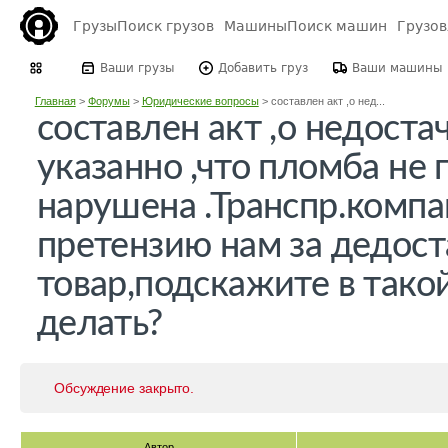
Грузы
Поиск грузов
Машины
Поиск машин
Грузо
Ваши грузы
Добавить груз
Ваши машины
Главная
>
Форумы
>
Юридические вопросы
>
составлен акт ,о нед...
составлен акт ,о недостач
указанно ,что пломба не
нарушена .Транспр.компа
претензию нам за дедо
товар,подскажите в такой
делать?
Обсуждение закрыто.
Автор