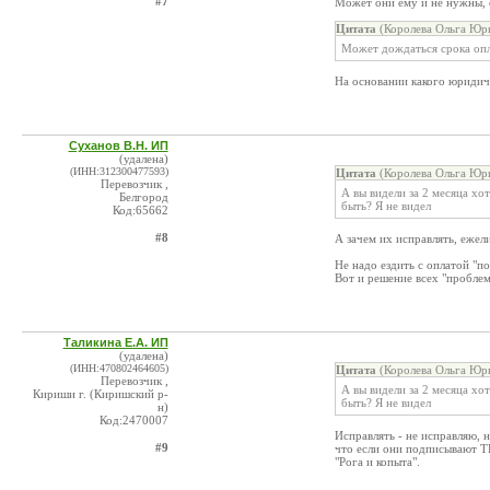
#7
Может они ему и не нужны, 
Цитата
(Королева Ольга Юрь
Может дождаться срока опл
На основании какого юридич
Суханов В.Н. ИП
(удалена)
(ИНН:312300477593)
Цитата
(Королева Ольга Юрь
Перевозчик ,
А вы видели за 2 месяца хо
Белгород
быть? Я не видел
Код:65662
#8
А зачем их исправлять, ежел
Не надо ездить с оплатой "по
Вот и решение всех "проблем
Таликина Е.А. ИП
(удалена)
(ИНН:470802464605)
Цитата
(Королева Ольга Юрь
Перевозчик ,
А вы видели за 2 месяца хо
Кириши г. (Киришский р-
быть? Я не видел
н)
Код:2470007
Исправлять - не исправляю, 
#9
что если они подписывают ТН,
"Рога и копыта".