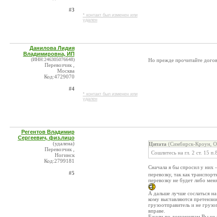
#3
* контакт был изменен или
удален
Данилова Лидия
Владимировна, ИП
(ИНН:246305076648)
Но прежде прочитайте догов
Перевозчик ,
Москва
Код:4729070
#4
* контакт был изменен или
удален
Регентов Владимир
Сергеевич, физ.лицо
(удалена)
Цитата
(Симбирск-Кроун, О
Перевозчик ,
Сошлитесь на гл. 2 ст. 15 
Ногинск
Код:2799181
Сначала я бы спросил у них 
#5
перевозку, так как транспорт
перевозку не будет либо мен
А дальше лучше сослаться на
кому выставляются претензии
грузоотправитель и не грузо
вправе.
Ежели по документам Вы не п