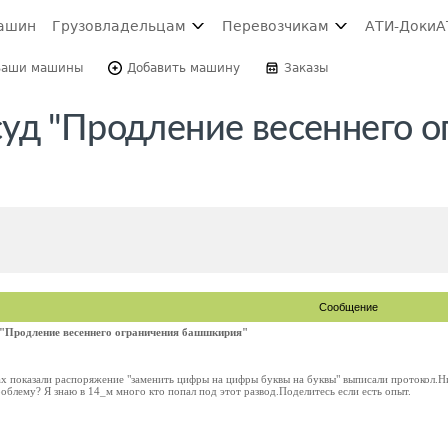
ашин
Грузовладельцам
Перевозчикам
АТИ-Доки
А
Ваши машины
Добавить машину
Заказы
уд "Продление весеннего о
Сообщение
 "Продление весеннего ограничения башшкирия"
ах показали распоряжение "заменить цифры на цифры буквы на буквы" выписали протокол.Н
роблему? Я знаю в 14_м много кто попал под этот развод.Поделитесь если есть опыт.