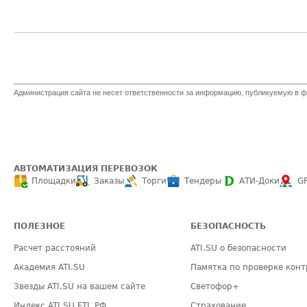
Администрация сайта не несет ответственности за информацию, публикуемую в ф
АВТОМАТИЗАЦИЯ ПЕРЕВОЗОК
Площадки
Заказы
Торги
Тендеры
АТИ-Доки
G
ПОЛЕЗНОЕ
БЕЗОПАСНОСТЬ
Расчет расстояний
ATI.SU о безопасности
Академия ATI.SU
Памятка по проверке конт
Звезды ATI.SU на вашем сайте
Светофор+
Индекс ATI.SU FTL РФ
Страхование