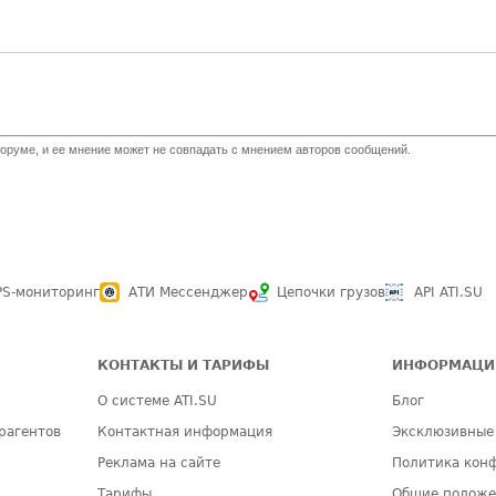
оруме, и ее мнение может не совпадать с мнением авторов сообщений.
PS-мониторинг
АТИ Мессенджер
Цепочки грузов
API ATI.SU
КОНТАКТЫ И ТАРИФЫ
ИНФОРМАЦИ
О системе ATI.SU
Блог
рагентов
Контактная информация
Эксклюзивные
Реклама на сайте
Политика кон
Тарифы
Общие полож