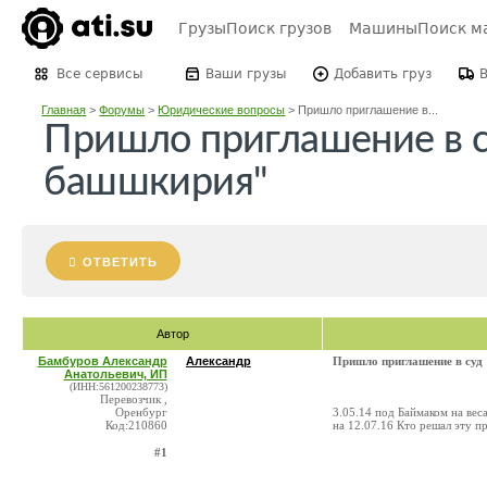
Грузы
Поиск грузов
Машины
Поиск м
Все сервисы
Ваши грузы
Добавить груз
Главная
>
Форумы
>
Юридические вопросы
>
Пришло приглашение в...
Пришло приглашение в с
башшкирия"
ОТВЕТИТЬ
Автор
Бамбуров Александр
Александр
Пришло приглашение в суд
Анатольевич, ИП
(ИНН:561200238773)
Перевозчик ,
Оренбург
3.05.14 под Баймаком на вес
Код:210860
на 12.07.16 Кто решал эту п
#1