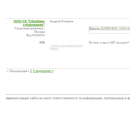
ООО СК "Сбербанк
Андрей Романов
страхование"
Страховая компания ,
Цитата
(БАЙПЛЮС, ООО @ 0
Москва
Код:6456054
#20
Рустем, а вы в ЛАТ входите?
* контакт был изменен или
удален
« Предыдущая
1
2
Следующая »
Администрация сайта не несет ответственности за информацию, публикуемую в ф