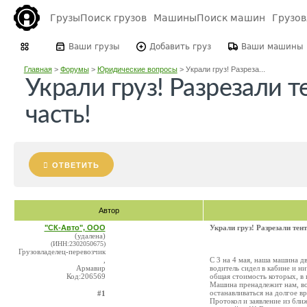
Грузы
Поиск грузов
Машины
Поиск машин
Грузо
Ваши грузы
Добавить груз
Ваши машины
Главная
>
Форумы
>
Юридические вопросы
>
Украли груз! Разреза...
Украли груз! Разрезали 
часть!
ОТВЕТИТЬ
Автор
"СК-Авто", ООО
Украли груз! Разрезали тен
(удалена)
(ИНН:2302050675)
Грузовладелец-перевозчик
,
С 3 на 4 мая, наша машина д
Армавир
водитель сидел в кабине и н
Код:206569
общая стоимость которых, в 
Машина пренадлежит нам, во
останавливаться на долгое в
#1
Протокол и заявление из бли