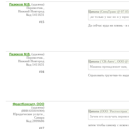
Пазюков М.В.
(удалена)
Перевозчик ,
Нижний Новгород
Цитата
(СпецТранс @ 07.05.
Код:1411631
,не только у нас но и у юр
#15
Да сейчас куда ни плюнь - в
Пазюков М.В.
(удалена)
Перевозчик ,
Нижний Новгород
Цитата
(`СК-Авто`, ООО @ 0
Код:1411631
Машина пренадлежит нам,
#16
Страховать грузочки-то надо!
ФрахтКонсалт, ООО
(удалена)
(ИНН:6318191904)
Цитата
(ООО `Росгосстрах` 
Юридические услуги ,
Зачем его получать перевоз
Самара
Код:2899686
затем чтобы самому с иском 
#17