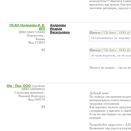
пожалуйста!!! Выплата ущерб
выплатить как можно быстре
значение миллиция, пардон п
ПСАП (Андреева И. В.
Андреева
ИП)
Ираида
(ИНН:166017135640)
Васильевна
Цитата
(`СК-Авто`, ООО @ 0
Перевозчик ,
Остановившись на заправке
Казань
Код:153843
#2
Цитата
(`СК-Авто`, ООО @ 0
не прав водитель, он не до
Ничего не понять... так он 
Юр - Про, ООО
(удалена)
(ИНН:5260309625)
Страховая компания ,
Добрый день!
Нижний Новгород
По поводу увольнения водите
Код:584576
материальную ответственност
трудовые отношения.
#3
Как вариант, можете предло
соглашение о выплате в такой
Если он настаивает на уволь
порядке.
Попробуйте запросить с АЗС 
Возможно там удастся разгля