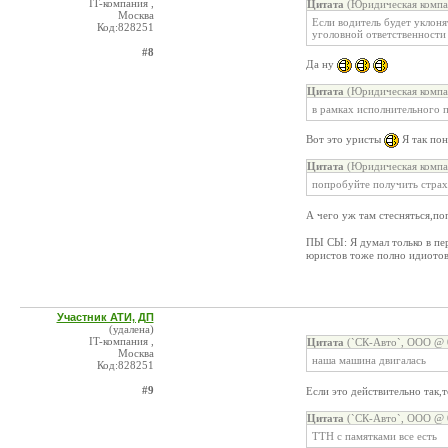
IT-компания ,
Цитата
(Юридическая компа
Москва
Если водитель будет уклоня
Код:828251
уголовной ответственности
#8
Да ну
Цитата
(Юридическая компа
в рамках исполнительного п
Вот это уристы
Я так по
Цитата
(Юридическая компа
попробуйте получить страх
А чего уж там стесняться,по
ПЫ СЫ: Я думал только в пер
юристов тоже полно идиото
Участник АТИ, ДП
(удалена)
IT-компания ,
Цитата
(`СК-Авто`, ООО @ 0
Москва
наша машина двигалась
Код:828251
#9
Если это действительно так,
Цитата
(`СК-Авто`, ООО @ 0
ТТН с памятками все есть