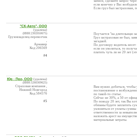
записи, сделайте запрос чер
если конечно у Вас возбудил
Если груз был застрахован, 
"СК-Авто", ООО
(удалена)
(ИНН:2302050675)
Поучается "на длительнцю зап
Грузовладелец-перевозчик
Груз застрахован не был, зая
,
загадкой.
Армавир
По договору водитель несет
Код:206569
если он уволиться, то получа
платить чуть ли не 20 лет (э
#4
Юр - Про, ООО
(удалена)
(ИНН:5260309625)
Страховая компания ,
Вам нужно добиться, чтобы 
Нижний Новгород
постановление о возбуждении
Код:584576
по такой-то статье.
Сейчас не 30%, а 50 от офиц
#5
По поводу 20 лет, так Вы хо
обязаны будете заплатить су
уклоняться от уплаты суммы 
ответственности за невыполн
наложить арест на имущество,
материальные затраты.