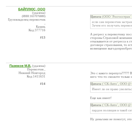
БАЙПЛЮС, ООО
(удалена)
(ИНН:1657076880)
Цитата
(ООО `Росгосстрах` 
Грузовладелец-перевозчик
если сам перевозчик застра
,
Зачем его получать перевоз
Казань
Код:377716
А регресс к перевозчику по
#13
стороны Страховой компании
отказывается от регресса к 
договоре страхования, то ес
возмещение выгодоприобрет
Пазюков М.В.
(удалена)
Перевозчик ,
Нижний Новгород
Это с какого перепуга????? 
Код:1411631
него что-то сможете только
#14
Цитата
(`СК-Авто`, ООО @ 0
Имеет ли он право уволитьс
Еще как имеет!
Цитата
(`СК-Авто`, ООО @ 0
пардон поллиция в такой с
Ну деньгами не помогут, это 