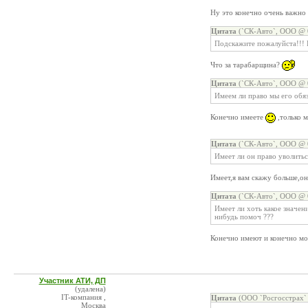
Ну это конечно очень важно
Цитата
(`СК-Авто`, ООО @ 0
Подскажите пожалуйста!!! 
Что за тарабарщина?
Цитата
(`СК-Авто`, ООО @ 0
Имеем ли право мы его обя
Конечно имеете
,только м
Цитата
(`СК-Авто`, ООО @ 0
Имеет ли он право уволитьс
Имеет,я вам скажу больше,он
Цитата
(`СК-Авто`, ООО @ 0
Имеет ли хоть какое значен
нибудь помоч ???
Конечно имеют и конечно мо
Участник АТИ, ДП
(удалена)
IT-компания ,
Цитата
(ООО `Росгосстрах` 
Москва