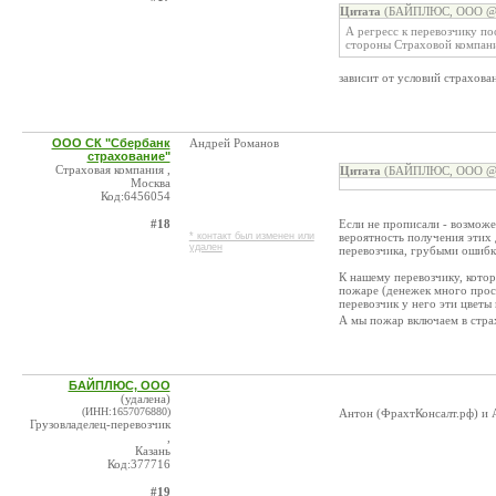
Цитата
(БАЙПЛЮС, ООО @ 0
А регресс к перевозчику п
стороны Страховой компан
зависит от условий страхова
ООО СК "Сбербанк
Андрей Романов
страхование"
Страховая компания ,
Цитата
(БАЙПЛЮС, ООО @ 0
Москва
Код:6456054
#18
Если не прописали - возможе
* контакт был изменен или
вероятность получения этих 
удален
перевозчика, грубыми ошибкам
К нашему перевозчику, котор
пожаре (денежек много прос
перевозчик у него эти цветы
А мы пожар включаем в стра
БАЙПЛЮС, ООО
(удалена)
(ИНН:1657076880)
Антон (ФрахтКонсалт.рф) и 
Грузовладелец-перевозчик
,
Казань
Код:377716
#19