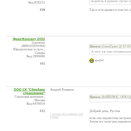
водитель в данном случае о
Код:828251
#10
Так и есть,прикол в том,что 
ФрахтКонсалт, ООО
(удалена)
(ИНН:6318191904)
Цитата
(СпецТранс @ 07.05.
Юридические услуги ,
А чего уж там стесняться,п
Самара
Код:2899686
зачОт!
#11
ООО СК "Сбербанк
Андрей Романов
страхование"
Страховая компания ,
Цитата
(БАЙПЛЮС, ООО @ 0
Москва
Код:6456054
#12
Добрый день, Рустем.
* контакт был изменен или
удален
если сам перевозчик застрах
Зачем его получать перевозч