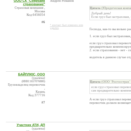
ООО СК "Сбербанк
Андрей Романов
страхование"
Страховая компания ,
Цитата
(Юридическая компа
Москва
Добрый день!
Код:6456054
Если груз был застрахован
#6
* контакт был изменен или
удален
Господа, как-то вы вольно р
1. если груз был застрахова
если груз страховал перевоз
предварительно компенсируе
2. если страхования - нет - 
водитель в данном случае от
БАЙПЛЮС, ООО
(удалена)
(ИНН:1657076880)
Цитата
(ООО `Росгосстрах` 
Грузовладелец-перевозчик
если груз страховал перево
,
сам предварительно компен
Казань
Код:377716
А если груз страховал перево
#7
перевозчик должен возмещать
Участник АТИ, ДП
(удалена)