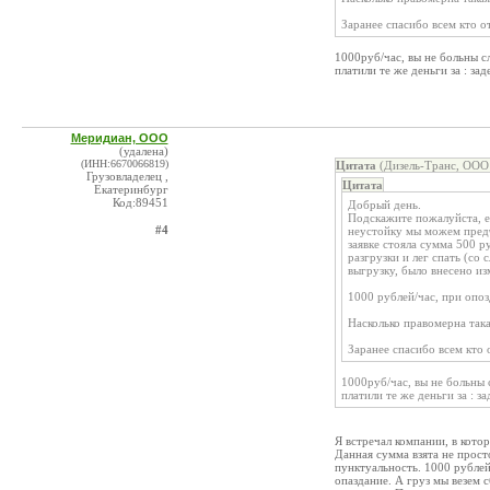
Заранее спасибо всем кто от
1000руб/час, вы не больны с
платили те же деньги за : за
Меридиан, ООО
(удалена)
(ИНН:6670066819)
Цитата
(Дизель-Транс, ООО 
Грузовладелец ,
Цитата
Екатеринбург
Код:89451
Добрый день.
Подскажите пожалуйста, е
#4
неустойку мы можем предъ
заявке стояла сумма 500 р
разгрузки и лег спать (со 
выгрузку, было внесено из
1000 рублей/час, при опо
Насколько правомерна так
Заранее спасибо всем кто 
1000руб/час, вы не больны 
платили те же деньги за : з
Я встречал компании, в кото
Данная сумма взята не просто
пунктуальность. 1000 рублей
опаздание. А груз мы везем 