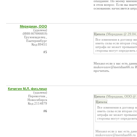
опаздание. По моему мнению
в этом вопрос. Если вы знает
основаниях начисляется штра
Меридиан, ООО
(удалена)
(ИНН:6670066819)
Цитата
(Меридиан @ 29.04.
Грузовладелец ,
Все изменения в договор вн
Екатеринбург
иметь силы если вторая сто
Код:89451
штрафа не может превышать
стороны могут определить 
#5
Михаил если у вас есть данн
mukovozov@meridian66.ru И е
прочитать.
Кичигин М.Л. физ.лицо
(удалена)
Перевозчик ,
Цитата
(Меридиан, ООО @ 3
Новосибирск
Цитата
Код:2114879
Все изменения в договор 
#6
иметь силы если вторая ст
штрафа не может превышат
стороны могут определить
Михаил если у вас есть дан
mukovozov@meridian66.ru И 