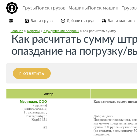
Грузы
Поиск грузов
Машины
Поиск машин
Грузо
Ваши грузы
Добавить груз
Ваши машины
Главная
>
Форумы
>
Юридические вопросы
>
Как расчитать сумму ...
Как расчитать сумму штр
опаздание на погрузку/в
ОТВЕТИТЬ
Автор
Меридиан, ООО
Как расчитать сумму штраф
(удалена)
(ИНН:6670066819)
Грузовладелец ,
Екатеринбург
Добрый день.
Код:89451
Подскажите пожалуйста, ест
мы можем предъявить водител
сумма 500 рублей/сутки опоз
#1
(со словами, я вам заплачу 5
изменение.