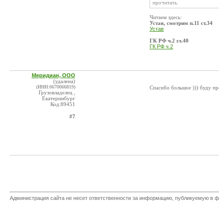
прочитать.
Читаем здесь:
Устав, смотрим п.11 ст.34
Устав
ГК РФ ч.2 гл.40
ГК РФ ч.2
Меридиан, ООО
(удалена)
(ИНН:6670066819)
Спасибо большое ))) буду пр
Грузовладелец ,
Екатеринбург
Код:89451
#7
Администрация сайта не несет ответственности за информацию, публикуемую в ф