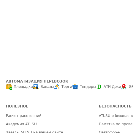
АВТОМАТИЗАЦИЯ ПЕРЕВОЗОК
Площадки
Заказы
Торги
Тендеры
АТИ-Доки
G
ПОЛЕЗНОЕ
БЕЗОПАСНОСТЬ
Расчет расстояний
ATI.SU о безопасн
Академия ATI.SU
Памятка по прове
Звезды ATI.SU на вашем сайте
Светофор+