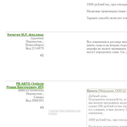
1000 рублей/час, при опозда
Насколько правомерна такая 
Заранее спасибо всем кто отв
Кичигин М.Л. физ.лицо
(удалена)
Перевозчик ,
Все изменения в договор вно
Новосибирск
иметь силы если вторая стор
Код:2114879
штрафа не может превышать 
могут определить сами. См.
#2
РВ АВТО (Зубков
Роман Викторович, ИП)
(ИНН:637203401630)
Цитата
(Mеридиан, ООО @ 2
Перевозчик ,
Добрый день.
Самара
Подскажите пожалуйста, ес
Код:2866503
мы можем предъявить водите
сумма 500 рублей/сутки опо
#3
(со словами, я вам заплачу 
* контакт был изменен или
изменение.
удален
1000 рублей/час, при опоз
Насколько правомерна така