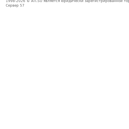
1998-2026
© ATI.SU является юридически зарегистрированной то
Сервер
57