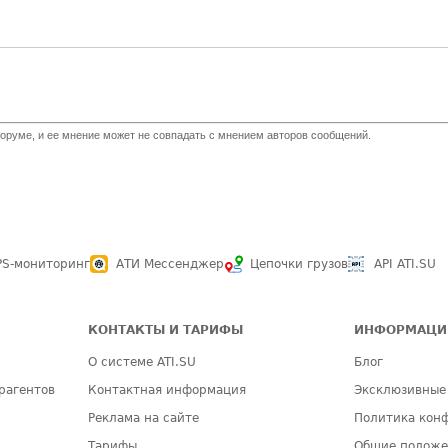
оруме, и ее мнение может не совпадать с мнением авторов сообщений.
PS-мониторинг
АТИ Мессенджер
Цепочки грузов
API ATI.SU
КОНТАКТЫ И ТАРИФЫ
ИНФОРМАЦИ
О системе ATI.SU
Блог
рагентов
Контактная информация
Эксклюзивные
Реклама на сайте
Политика кон
Тарифы
Общие полож