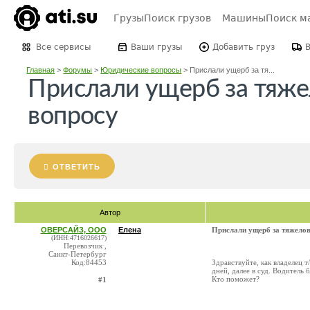
Грузы
Поиск грузов
Машины
Поиск м
Все сервисы
Ваши грузы
Добавить груз
Главная
>
Форумы
>
Юридические вопросы
>
Прислали ущерб за тя...
Прислали ущерб за тяже
вопросу
ОТВЕТИТЬ
Автор
ОВЕРСАЙЗ, ООО
Елена
Прислали ущерб за тяжелов
(ИНН:4716026617)
Перевозчик ,
Санкт-Петербург
Код:84453
Здравствуйте, как владелец 
дней, далее в суд. Водитель 
Кто поможет?
#1