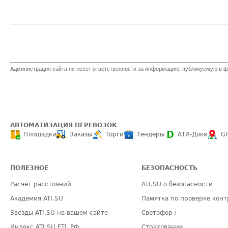
Администрация сайта не несет ответственности за информацию, публикуемую в ф
АВТОМАТИЗАЦИЯ ПЕРЕВОЗОК
Площадки
Заказы
Торги
Тендеры
АТИ-Доки
G
ПОЛЕЗНОЕ
БЕЗОПАСНОСТЬ
Расчет расстояний
ATI.SU о безопасности
Академия ATI.SU
Памятка по проверке конт
Звезды ATI.SU на вашем сайте
Светофор+
Индекс ATI.SU FTL РФ
Страхование