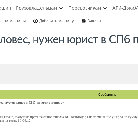
ашин
Грузовладельцам
Перевозчикам
АТИ-Доки
А
Ваши машины
Добавить машину
Заказы
ловес, нужен юрист в СПб п
Сообщение
ес, нужен юрист в СПб по этому вопросу
т/с (тягача) получила претензионное письмо от Росавтодора на возмещение ущерба на сумм
был на весах 18.04.12.