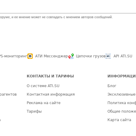
оруме, и ее мнение может не совпадать с мнением авторов сообщений.
PS-мониторинг
АТИ Мессенджер
Цепочки грузов
API ATI.SU
КОНТАКТЫ И ТАРИФЫ
ИНФОРМАЦИ
О системе ATI.SU
Блог
рагентов
Контактная информация
Эксклюзивные
Реклама на сайте
Политика кон
Тарифы
Общие полож
а
Карта сайта