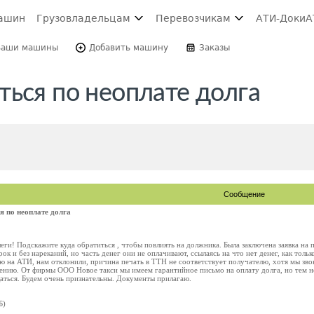
ашин
Грузовладельцам
Перевозчикам
АТИ-Доки
А
Ваши машины
Добавить машину
Заказы
ься по неоплате долга
Сообщение
я по неоплате долга
ги! Подскажите куда обратиться , чтобы повлиять на должника. Была заключена заявка на
рок и без нареканий, но часть денег они не оплачивают, ссылаясь на что нет денег, как толь
ю на АТИ, нам отклонили, причина печать в ТТН не соответствует получателю, хотя мы зво
чению. От фирмы ООО Новое такси мы имеем гарантийное письмо на оплату долга, но тем н
аться. Будем очень признательны. Документы прилагаю.
Б)