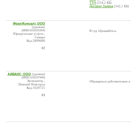
ТТН
(254,2 КБ)
Договор-Заявка
(542,1 КБ)
ФрахтКонсалт, ООО
(удалена)
(ИНН:6318191904)
В суд обращайтесь.
Юридические услуги ,
Самара
Код:2899686
#2
АДВАНС, ООО
(удалена)
(ИНН:5259107840)
Экспедитор ,
Обращаться действительно в 
Нижний Новгород
Код:1029721
#3