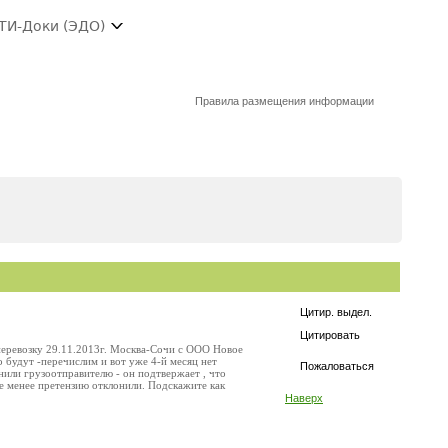
ТИ-Доки (ЭДО)
Правила размещения информации
Цитир. выдел.
Цитировать
 перевозку 29.11.2013г. Москва-Сочи с ООО Новое
ко будут -перечислим и вот уже 4-й месяц нет
Пожаловаться
нили грузоотправителю - он подтвержает , что
е менее претензию отклонили. Подскажите как
Наверх