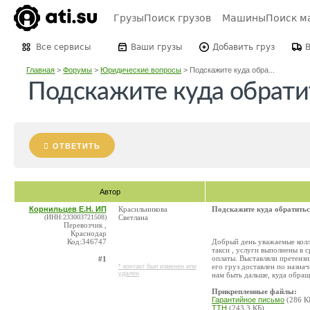
Грузы
Поиск грузов
Машины
Поиск м
Все сервисы
Ваши грузы
Добавить груз
Главная
>
Форумы
>
Юридические вопросы
>
Подскажите куда обра...
Подскажите куда обратит
ОТВЕТИТЬ
Автор
Корнильцев Е.Н. ИП
Красильникова
Подскажите куда обратитьс
(ИНН:233003721508)
Светлана
Перевозчик ,
Краснодар
Код:346747
Добрый день уважаемые колле
такси , услуги выполнены в с
оплаты. Выставляли претензи
#1
его груз доставлен по назна
* контакт был изменен или
удален
нам быть дальше, куда обращ
Прикрепленные файлы:
Гарантийное письмо
(286 К
ТТН
(243,3 КБ)