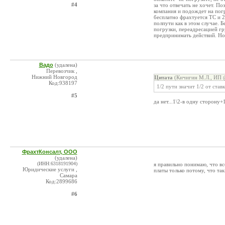
#4
за что отвечать не хочет. П
компания и подождет на погр
бесплатно фрахтуется ТС и 24
полпути как в этом случае. 
погрузки, переадресацией гр
предпринимать действий. Но
Вадо
(удалена)
Перевозчик ,
Нижний Новгород
Цитата
(Кичигин М.Л., ИП @
Код:938197
1/2 пути значит 1/2 от став
#5
да нет...1\2-в одну сторону+
ФрахтКонсалт, ООО
(удалена)
(ИНН:6318191904)
я правильно понимаю, что вс
Юридические услуги ,
платы только потому, что та
Самара
Код:2899686
#6