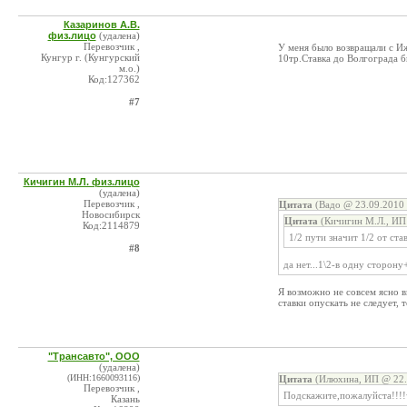
Казаринов А.В.
физ.лицо
(удалена)
Перевозчик ,
У меня было возвращали с Иж
Кунгур г. (Кунгурский
10тр.Ставка до Волгограда б
м.о.)
Код:127362
#7
Кичигин М.Л. физ.лицо
(удалена)
Перевозчик ,
Цитата
(Вадо @ 23.09.2010 
Новосибирск
Цитата
(Кичигин М.Л., ИП 
Код:2114879
1/2 пути значит 1/2 от ста
#8
да нет...1\2-в одну сторону
Я возможно не совсем ясно в
ставки опускать не следует, 
"Трансавто", ООО
(удалена)
(ИНН:1660093116)
Цитата
(Илюхина, ИП @ 22.
Перевозчик ,
Подскажите,пожалуйста!!!!
Казань