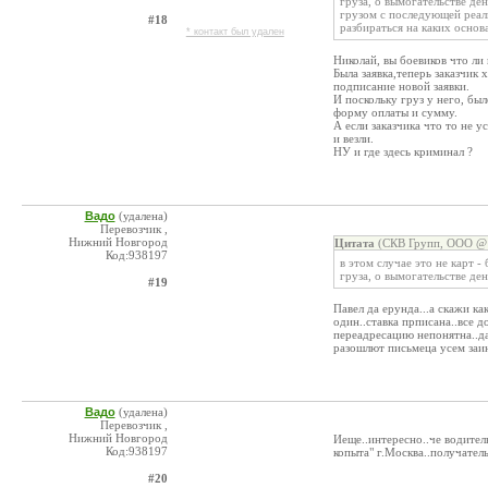
груза, о вымогательстве д
грузом с последующей реал
#18
разбираться на каких основ
* контакт был удален
Николай, вы боевиков что ли 
Была заявка,теперь заказчик 
подписание новой заявки.
И поскольку груз у него, бы
форму оплаты и сумму.
А если заказчика что то не 
и везли.
НУ и где здесь криминал ?
Вадо
(удалена)
Перевозчик ,
Нижний Новгород
Цитата
(СКВ Групп, ООО @ 
Код:938197
в этом случае это не карт -
груза, о вымогательстве де
#19
Павел да ерунда...а скажи ка
один..ставка прписана..все д
переадресацию непонятна..да
разошлют письмеца усем заи
Вадо
(удалена)
Перевозчик ,
Нижний Новгород
Иеще..интересно..че водител
Код:938197
копыта" г.Москва..получател
#20