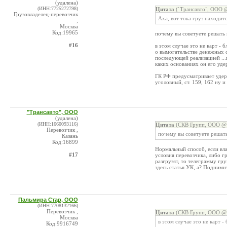
(удалена)
(ИНН:7725272798)
Цитата
(`Трансавто`, ООО @
Грузовладелец-перевозчик
Аха, вот тока груз находитс
,
Москва
Код:19965
почему вы советуете решать
#16
в этом случае это не карт - 
о вымогательстве денежных 
последующей реализацией ...
каких основаниях он его уде
ГК РФ предусматривает удерж
уголовный, ст. 159, 162 ну и 
"Трансавто", ООО
(удалена)
(ИНН:1660093116)
Цитата
(СКВ Групп, ООО @ 
Перевозчик ,
почему вы советуете решат
Казань
Код:16899
Нормальный способ, если вла
#17
условия перевозчика, либо г
разгрузят, то телеграмму гр
здесь статья УК, а? Подними
Пальмира Стар, ООО
(ИНН:7708132166)
Перевозчик ,
Цитата
(СКВ Групп, ООО @ 
Москва
в этом случае это не карт -
Код:9916749