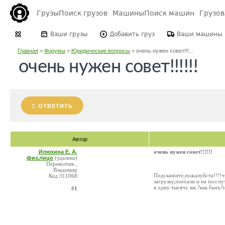
Грузы
Поиск грузов
Машины
Поиск машин
Грузо
Ваши грузы
Добавить груз
Ваши машины
Главная
>
Форумы
>
Юридические вопросы
>
очень нужен совет!!!...
очень нужен совет!!!!!!
ОТВЕТИТЬ
Автор
Илюхина Е. А.
очень нужен совет!!!!!!
физ.лицо
(удалена)
Перевозчик ,
Владимир
Подскажите,пожалуйста!!!!ч
Код:311068
загрузку,поехали и на пол п
в одну тысячу км.?как быть?
#1