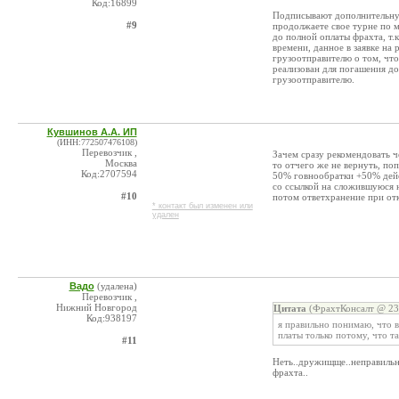
Код:16899
Подписывают дополнительную 
#9
продолжаете свое турне по 
до полной оплаты фрахта, т.к
времени, данное в заявке на 
грузоотправителю о том, что 
реализован для погашения дол
грузоотправителю.
Кувшинов А.А. ИП
(ИНН:772507476108)
Перевозчик ,
Зачем сразу рекомендовать ч
Москва
то отчего же не вернуть, по
Код:2707594
50% говнообратки +50% дейс
со ссылкой на сложившуюся 
#10
потом ответхранение при отк
* контакт был изменен или
удален
Вадо
(удалена)
Перевозчик ,
Нижний Новгород
Цитата
(ФрахтКонсалт @ 23.
Код:938197
я правильно понимаю, что в
платы только потому, что т
#11
Неть..дружищще..неправильно
фрахта..