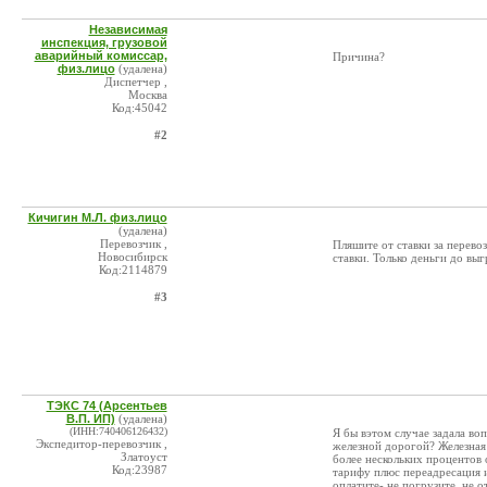
Независимая
инспекция, грузовой
аварийный комиссар,
Причина?
физ.лицо
(удалена)
Диспетчер ,
Москва
Код:45042
#2
Кичигин М.Л. физ.лицо
(удалена)
Перевозчик ,
Пляшите от ставки за перевоз
Новосибирск
ставки. Только деньги до выг
Код:2114879
#3
ТЭКС 74 (Арсентьев
В.П. ИП)
(удалена)
(ИНН:740406126432)
Я бы вэтом случае задала воп
Экспедитор-перевозчик ,
железной дорогой? Железная 
Златоуст
более нескольких процентов
Код:23987
тарифу плюс переадресация и
оплатите- не погрузите, не о