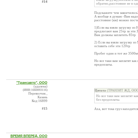
#14
обратно,расстояние не в од
Подскажите чем закончилось
А вообще я думаю -Вам надо
расстояние (км) можно посче
1)Если вы взяли загрузку из
предлогают вам 25тр за эти 
Вам должны заплатить 85тр
2) Если вы взяли загрузку и
оставить себе эти 120тр
Пробег один и тот же 3500км
Но все таки вам заплатят как
предоплаты.
"Трансавто", ООО
(удалена)
(ИНН:1660093116)
Цитата
(ТРАНЗИТ ЖД, ООО 
Перевозчик ,
Но все таки вам заплатят ка
Казань
без предоплаты.
Код:16899
#15
Аха, вот тока груз находится
ВРЕМЯ ВПЕРЕД, ООО