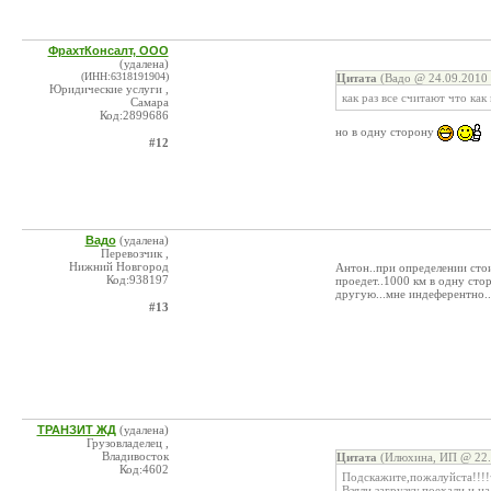
ФрахтКонсалт, ООО
(удалена)
(ИНН:6318191904)
Цитата
(Вадо @ 24.09.2010 
Юридические услуги ,
как раз все считают что ка
Самара
Код:2899686
но в одну сторону
#12
Вадо
(удалена)
Перевозчик ,
Нижний Новгород
Антон..при определении стои
Код:938197
проедет..1000 км в одну стор
другую...мне индеферентно..
#13
ТРАНЗИТ ЖД
(удалена)
Грузовладелец ,
Владивосток
Цитата
(Илюхина, ИП @ 22.
Код:4602
Подскажите,пожалуйста!!!!
Взяли загрузку,поехали и н