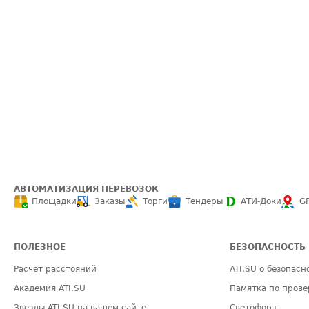
АВТОМАТИЗАЦИЯ ПЕРЕВОЗОК
Площадки
Заказы
Торги
Тендеры
АТИ-Доки
G
ПОЛЕЗНОЕ
БЕЗОПАСНОСТЬ
Расчет расстояний
ATI.SU о безопасн
Академия ATI.SU
Памятка по прове
Звезды ATI.SU на вашем сайте
Светофор+