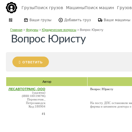
Грузы
Поиск грузов
Машины
Поиск машин
Грузо
Ваши грузы
Добавить груз
Ваши машины
Главная
>
Форумы
>
Юридические вопросы
>
Вопрос Юристу
Вопрос Юристу
ОТВЕТИТЬ
Автор
ЛЕСАВТОТРАНС, ООО
Вопрос Юристу
(удалена)
(ИНН:1001198796)
Перевозчик ,
Петрозаводск
На посту ДПС остановили ма
Код:180904
фирмы и штампом доктора о п
#1