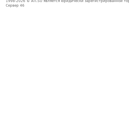
1998-2026
© ATI.SU является юридически зарегистрированной то
Сервер
46