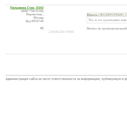
Пальмира Стар, ООО
(ИНН:7708132166)
Перевозчик ,
Цитата
(ЛЕСАВТОТРАНС, ОО
Москва
Что за это грозит,какое нак
Код:9916749
#2
Ничего не грозит,воспользуй
* контакт был удален
Администрация сайта не несет ответственности за информацию, публикуемую в ф