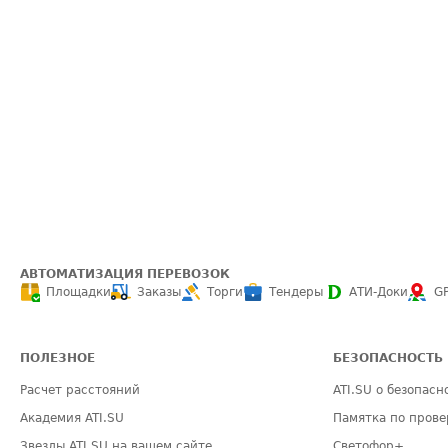
АВТОМАТИЗАЦИЯ ПЕРЕВОЗОК
Площадки
Заказы
Торги
Тендеры
АТИ-Доки
G
ПОЛЕЗНОЕ
БЕЗОПАСНОСТЬ
Расчет расстояний
ATI.SU о безопасн
Академия ATI.SU
Памятка по прове
Звезды ATI.SU на вашем сайте
Светофор+