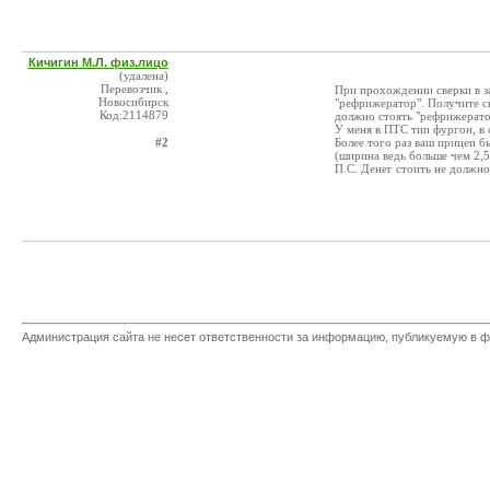
Кичигин М.Л. физ.лицо
(удалена)
Перевозчик ,
При прохождении сверки в з
Новосибирск
"рефрижератор". Получите св
Код:2114879
должно стоять "рефрижерато
У меня в ПТС тип фургон, в 
#2
Более того раз ваш прицеп б
(ширина ведь больше чем 2,5
П.С. Денег стоить не должно
Администрация сайта не несет ответственности за информацию, публикуемую в ф