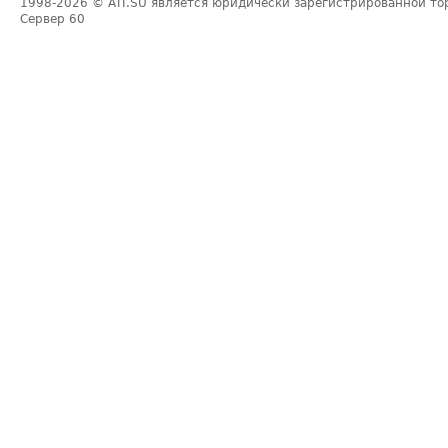
1998-2026
© ATI.SU является юридически зарегистрированной то
Сервер
60