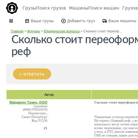
Грузы
Поиск грузов
Машины
Поиск машин
Грузо
Ваши грузы
Добавить груз
Ваши машины
Главная
>
Форумы
>
Юридические вопросы
>
Сколько стоит переоф...
Сколько стоит переофор
реф
ОТВЕТИТЬ
Автор
Вардикос Транс, ООО
Сколько стоит переоформле
(удалена)
(ИНН:4705035070)
Перевозчик ,
Санкт-Петербург
Уважаемые господа-перевозч
Код:31536
На термос (бывший реф, с ко
ненужного веса) хотим обра
всеми лицензиями, где нам е
#1
учета, в ПТС вносят изменен
ГАИ не говорят, какие док-т