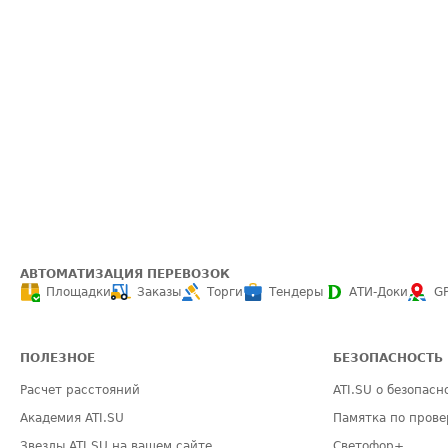
АВТОМАТИЗАЦИЯ ПЕРЕВОЗОК
Площадки
Заказы
Торги
Тендеры
АТИ-Доки
G
ПОЛЕЗНОЕ
БЕЗОПАСНОСТЬ
Расчет расстояний
ATI.SU о безопасн
Академия ATI.SU
Памятка по прове
Звезды ATI.SU на вашем сайте
Светофор+