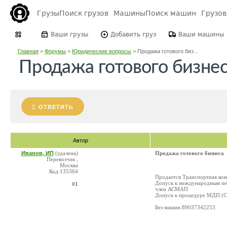
Грузы
Поиск грузов
Машины
Поиск машин
Грузо
Ваши грузы
Добавить груз
Ваши машины
Главная
>
Форумы
>
Юридические вопросы
>
Продажа готового биз...
Продажа готового бизне
ОТВЕТИТЬ
Автор
Иванов, ИП
(удалена)
Продажа готового бизнеса
Перевозчик ,
Москва
Код:135364
Продается Транспортная ко
Допуск к международным пе
#1
член АСМАП
Допуск к процедуре МДП (Ca
Без машин.89037342253