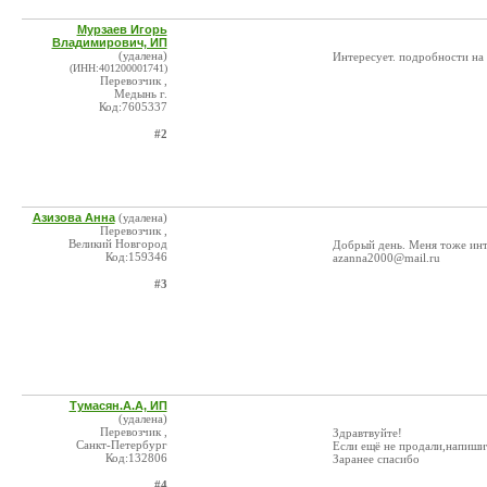
Мурзаев Игорь
Владимирович, ИП
(удалена)
Интересует. подробности на
(ИНН:401200001741)
Перевозчик ,
Медынь г.
Код:7605337
#2
Азизова Анна
(удалена)
Перевозчик ,
Великий Новгород
Добрый день. Меня тоже инт
Код:159346
azanna2000@mail.ru
#3
Тумасян.А.А, ИП
(удалена)
Перевозчик ,
Здравтвуйте!
Санкт-Петербург
Если ещё не продали,напиши
Код:132806
Заранее спасибо
#4