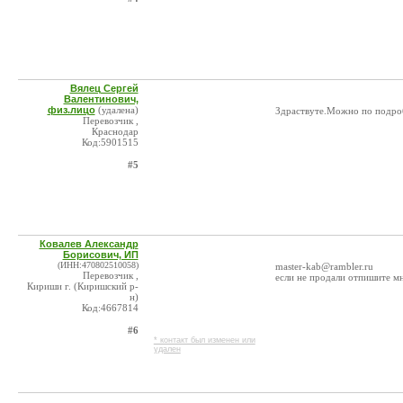
Вялец Сергей
Валентинович,
физ.лицо
(удалена)
Здраствуте.Можно по подроб
Перевозчик ,
Краснодар
Код:5901515
#5
Ковалев Александр
Борисович, ИП
(ИНН:470802510058)
master-kab@rambler.ru
Перевозчик ,
если не продали отпишите м
Кириши г. (Киришский р-
н)
Код:4667814
#6
* контакт был изменен или
удален