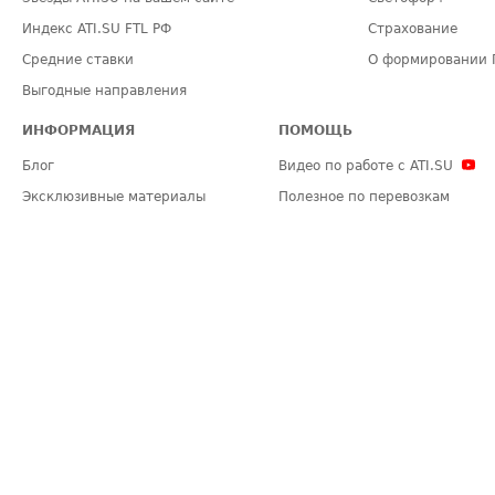
Индекс ATI.SU FTL РФ
Страхование
Средние ставки
О формировании 
Выгодные направления
ИНФОРМАЦИЯ
ПОМОЩЬ
Блог
Видео по работе с ATI.SU
Эксклюзивные материалы
Полезное по перевозкам
Политика конфиденциальности
Часто задаваемые вопросы (FA
Общие положения
Техническая информация
Карта сайта
ЗАДАТЬ ВОПРОС