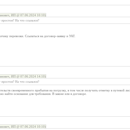
нович, ИП @ 07.06.2024 10:10)
 простоя? На что ссылался?
азчику перевозки. Ссылаться на договор-заявку и УАТ.
нович, ИП @ 07.06.2024 14:10)
 простоя? На что ссылался?
тельств своевременного прибытия на погрузку, в том числе получить отметку в путевой лис
но найти основание для требования. В законе или в договоре.
нович, ИП @ 07.06.2024 10:10)