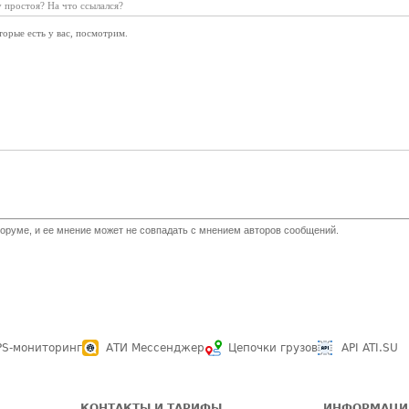
 простоя? На что ссылался?
орые есть у вас, посмотрим.
оруме, и ее мнение может не совпадать с мнением авторов сообщений.
PS-мониторинг
АТИ Мессенджер
Цепочки грузов
API ATI.SU
КОНТАКТЫ И ТАРИФЫ
ИНФОРМАЦИ