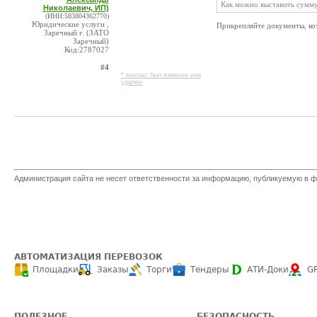
Как можно выставить сумму
Николаевич, ИП)
(ИНН:583804362770)
Юридические услуги ,
Прикрепляйте документы, кот
Заречный г. (ЗАТО
Заречный)
Код:2787027
#4
* контакт был изменен или
удален
Администрация сайта не несет ответственности за информацию, публикуемую в ф
АВТОМАТИЗАЦИЯ ПЕРЕВОЗОК
Площадки
Заказы
Торги
Тендеры
АТИ-Доки
G
ПОЛЕЗНОЕ
БЕЗОПАСНОСТЬ