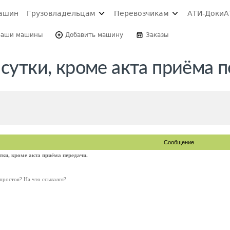
ашин
Грузовладельцам
Перевозчикам
АТИ-Доки
А
Ваши машины
Добавить машину
Заказы
 сутки, кроме акта приёма 
Сообщение
тки, кроме акта приёма передачи.
простоя? На что ссылался?