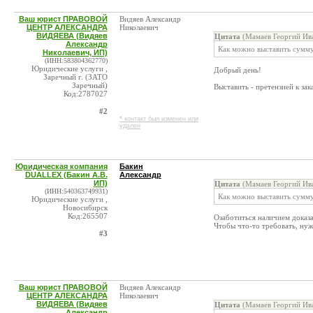
Ваш юрист ПРАВОВОЙ
Видяев Александр
ЦЕНТР АЛЕКСАНДРА
Николаевич
ВИДЯЕВА (Видяев
Цитата
(Мамаев Георгий Ива
Александр
Как можно выставить сумму
Николаевич, ИП)
(ИНН:583804362770)
Юридические услуги ,
Добрый день!
Заречный г. (ЗАТО
Заречный)
Выставить - претензией к зак
Код:2787027
#2
* контакт был изменен или
удален
Юридическая компания
Бакин
DUALLEX (Бакин А.В.
Александр
ИП)
Цитата
(Мамаев Георгий Ива
(ИНН:540363749931)
Как можно выставить сумму
Юридические услуги ,
Новосибирск
Код:265507
Озаботиться наличием доказа
Чтобы что-то требовать, нуж
#3
Ваш юрист ПРАВОВОЙ
Видяев Александр
ЦЕНТР АЛЕКСАНДРА
Николаевич
ВИДЯЕВА (Видяев
Цитата
(Мамаев Георгий Ива
Александр