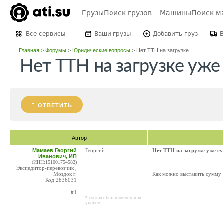
Грузы
Поиск грузов
Машины
Поиск м
Все сервисы
Ваши грузы
Добавить груз
Главная
>
Форумы
>
Юридические вопросы
>
Нет ТТН на загрузке ...
Нет ТТН на загрузке уже
ОТВЕТИТЬ
Автор
Мамаев Георгий
Георгий
Нет ТТН на загрузке уже су
Иванович, ИП
(ИНН:151001754582)
Экспедитор-перевозчик ,
Моздок г.
Как можно выставить сумму 
Код:2836031
#1
* контакт был изменен или
удален