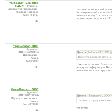
"НижТЭКо" (Смирнов
П.И. ИП)
(удалена)
Экспедитор-перевозчик ,
Все зависти от условий догов
Нижний Новгород
без повреждений - то особо 
Код:3764367
иногда и кач-ву" т.е. еще и 
подтверждает подпись в ТТН
#2
"Трансавто", ООО
(удалена)
(ИНН:1660093116)
Цитата
(Рыбакова Т.Г., ИП @
Перевозчик ,
Водитель подписал акт о не
Казань
Код:16899
Никак не оспорите. Заплатите
#3
разгрузке информирует Вас о
написано, и сколько груза и т
ФрахтКонсалт, ООО
(удалена)
(ИНН:6318191904)
Цитата
(`Трансавто`, ООО @
Юридические услуги ,
Заплатите и удержите с вод
Самара
Код:2899686
так точно
#4