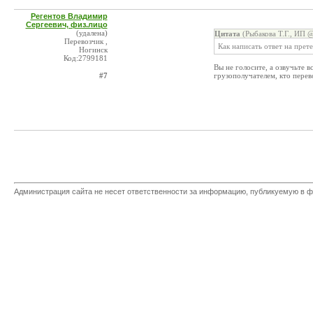
Регентов Владимир
Сергеевич, физ.лицо
(удалена)
Цитата
(Рыбакова Т.Г., ИП @
Перевозчик ,
Как написать ответ на прет
Ногинск
Код:2799181
Вы не голосите, а озвучьте в
#7
грузополучателем, кто перево
Администрация сайта не несет ответственности за информацию, публикуемую в ф