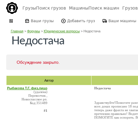
Грузы
Поиск грузов
Машины
Поиск машин
Грузо
Ваши грузы
Добавить груз
Ваши машины
Главная
>
Форумы
>
Юридические вопросы
>
Недостача
Недостача
Обсуждение закрыто.
Автор
Рыбакова Т.Г. физ.лицо
Недостача
(удалена)
Перевозчик ,
Новоспасское рп.
Здравствуйте!Помогите разоб
Код:351489
всех доках прописано 18 под
теперь даже фрахта не хвата
#1
претензию правильно! Водите
ПОМОГИТЕ как оспорить. Вод