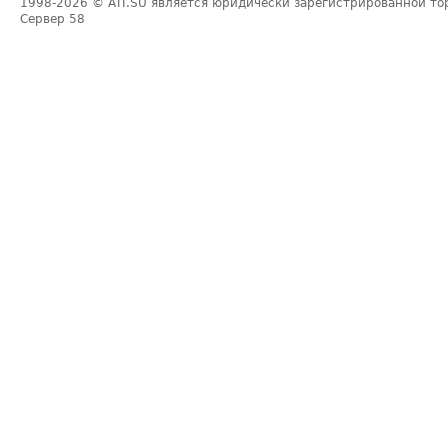
1998-2026
© ATI.SU является юридически зарегистрированной то
Сервер
58