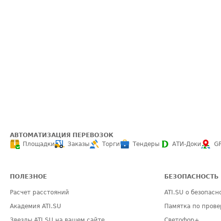
АВТОМАТИЗАЦИЯ ПЕРЕВОЗОК
Площадки
Заказы
Торги
Тендеры
АТИ-Доки
G
ПОЛЕЗНОЕ
БЕЗОПАСНОСТЬ
Расчет расстояний
ATI.SU о безопасн
Академия ATI.SU
Памятка по прове
Звезды ATI.SU на вашем сайте
Светофор+