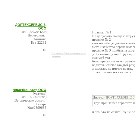
ДОРТЕХСЕРВИС-3,
ООО
(ИНН:6452044269)
Правило № 1 .
Перевозчик ,
Не допускать выезда с загруз
Балаково
правило № 2
Код:22281
-нет пломбы ,водитель в нак
мест и качества перевозимог
#5
правило № 3 прибыл на выгру
* контакт был изменен или
,собственноручно " груз при
удален
еще моб тел.
были претензии от отправите
водители сейчас каждый раз у
а взыскать не имеете права..
только головняка наживете..
ФрахтКонсалт, ООО
(удалена)
(ИНН:6318191904)
Цитата
(ДОРТЕХСЕРВИС-3, 
Юридические услуги ,
груз принят без пересчета 
Самара
Код:2899686
и чем это поможет? Ну не пе
#6