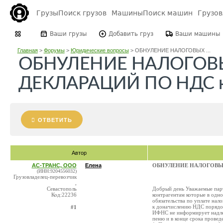
Грузы
Поиск грузов
Машины
Поиск машин
Грузо
Ваши грузы
Добавить груз
Ваши машины
Главная
>
Форумы
>
Юридические вопросы
>
ОБНУЛЕНИЕ НАЛОГОВЫХ ...
ОБНУЛЕНИЕ НАЛОГОВ
ДЕКЛАРАЦИЙ ПО НДС к
ОТВЕТИТЬ
Автор
АС-ТРАНС, ООО
Елена
ОБНУЛЕНИЕ НАЛОГОВЫХ 
(ИНН:9204556032)
Грузовладелец-перевозчик
,
Севастополь
Добрый день Уважаемые парт
Код:22236
контрагентам которые в одно
обязательства по уплате нал
к доначислению НДС порядо
#1
ИФНС не информирует надлеж
пеню и в конце срока провед