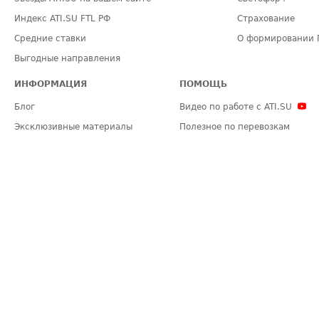
Индекс ATI.SU FTL РФ
Страхование
Средние ставки
О формировании 
Выгодные направления
ИНФОРМАЦИЯ
ПОМОЩЬ
Блог
Видео по работе с ATI.SU
Эксклюзивные материалы
Полезное по перевозкам
Политика конфиденциальности
Часто задаваемые вопросы (FA
Общие положения
Техническая информация
Карта сайта
ЗАДАТЬ ВОПРОС