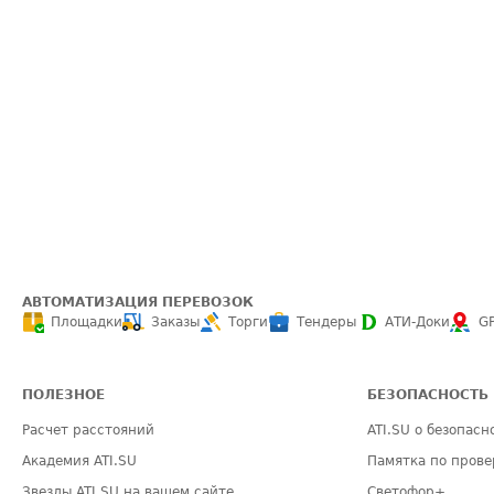
АВТОМАТИЗАЦИЯ ПЕРЕВОЗОК
Площадки
Заказы
Торги
Тендеры
АТИ-Доки
G
ПОЛЕЗНОЕ
БЕЗОПАСНОСТЬ
Расчет расстояний
ATI.SU о безопасн
Академия ATI.SU
Памятка по прове
Звезды ATI.SU на вашем сайте
Светофор+