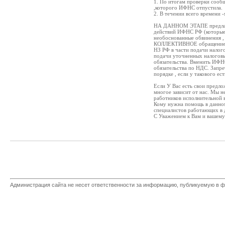
1. По итогам проверки сооб
,которого ИФНС отпустила.
2. В течении всего времени 
НА ДАННОМ ЭТАПЕ предлага
действий ИФНС РФ (которые 
необоснованные обвинения 
КОЛЛЕКТИВНОЕ обращение в 
НЗ РФ в части подачи налог
подачи уточненных налоговы
обязательства. Вменить ИФНС
обязательства по НДС. Запр
порядке , если у такового ес
Если У Вас есть свои предло
многое зависит от нас. Мы н
работников исполнительной в
Кому нужна помощь в данном
специалистов работающих в 
С Уважением к Вам и вашему
Администрация сайта не несет ответственности за информацию, публикуемую в ф