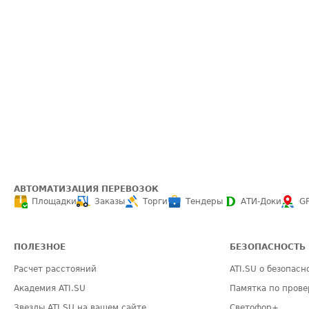
АВТОМАТИЗАЦИЯ ПЕРЕВОЗОК
Площадки
Заказы
Торги
Тендеры
АТИ-Доки
G
ПОЛЕЗНОЕ
БЕЗОПАСНОСТЬ
Расчет расстояний
ATI.SU о безопасн
Академия ATI.SU
Памятка по прове
Звезды ATI.SU на вашем сайте
Светофор+