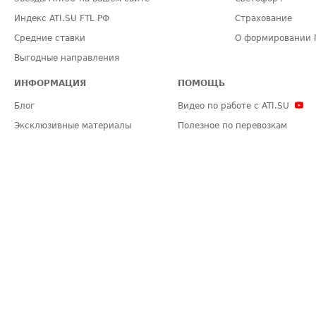
Индекс ATI.SU FTL РФ
Страхование
Средние ставки
О формировании 
Выгодные направления
ИНФОРМАЦИЯ
ПОМОЩЬ
Блог
Видео по работе с ATI.SU
Эксклюзивные материалы
Полезное по перевозкам
Политика конфиденциальности
Часто задаваемые вопросы (FA
Общие положения
Техническая информация
Карта сайта
ЗАДАТЬ ВОПРОС