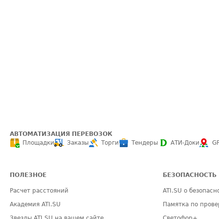
АВТОМАТИЗАЦИЯ ПЕРЕВОЗОК
Площадки
Заказы
Торги
Тендеры
АТИ-Доки
G
ПОЛЕЗНОЕ
БЕЗОПАСНОСТЬ
Расчет расстояний
ATI.SU о безопасн
Академия ATI.SU
Памятка по прове
Звезды ATI.SU на вашем сайте
Светофор+