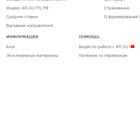
Индекс ATI.SU FTL РФ
Страхование
Средние ставки
О формировании 
Выгодные направления
ИНФОРМАЦИЯ
ПОМОЩЬ
Блог
Видео по работе с ATI.SU
Эксклюзивные материалы
Полезное по перевозкам
Политика конфиденциальности
Часто задаваемые вопросы (FA
Общие положения
Техническая информация
Карта сайта
ЗАДАТЬ ВОПРОС