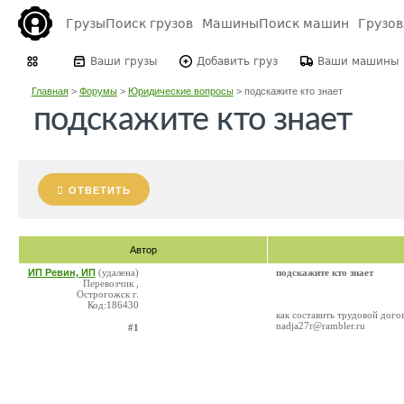
Грузы
Поиск грузов
Машины
Поиск машин
Грузо
Ваши грузы
Добавить груз
Ваши машины
Главная
>
Форумы
>
Юридические вопросы
>
подскажите кто знает
подскажите кто знает
ОТВЕТИТЬ
Автор
ИП Ревин, ИП
(удалена)
подскажите кто знает
Перевозчик ,
Острогожск г.
Код:186430
как составить трудовой дого
nadja27r@rambler.ru
#1