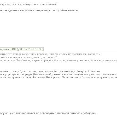
д тут же, если в договоре ничего не поменяно
, как сделать - написано в интернете, но могут быть нюансы
ерьевич, ИП @ 05.12.2018 19:36)
шить этот вопрос в судебном порядке, никогда с этим не сталкивался, вопроса 2:
 это все провернуть или нужен будет юрист?
сс, если я из Челябинска, а транспортная из Самары, в заявке у нас не прописано в каком с
 заявки, то спор будет рассматриваться в арбитражном суде Самарской области.
а в упрощенном порядке (без заседаний), возможное дистанционное участие с помощью ви
 если нет времени и знаний-привлекайте юриста. Он помогает, а Вы получаете право на воз
оруме, и ее мнение может не совпадать с мнением авторов сообщений.