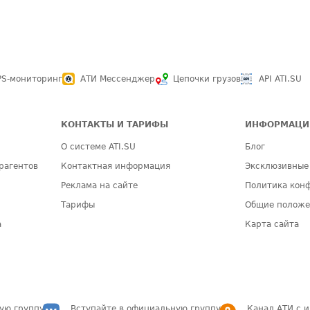
PS-мониторинг
АТИ Мессенджер
Цепочки грузов
API ATI.SU
КОНТАКТЫ И ТАРИФЫ
ИНФОРМАЦИ
О системе ATI.SU
Блог
рагентов
Контактная информация
Эксклюзивные
Реклама на сайте
Политика кон
Тарифы
Общие полож
а
Карта сайта
ую группу
Вступайте в официальную группу
Канал АТИ с 