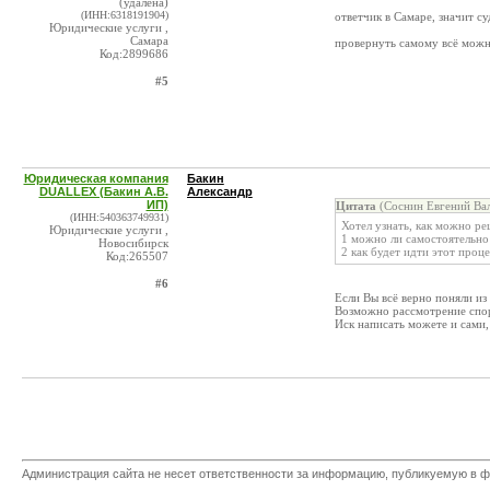
(удалена)
(ИНН:6318191904)
ответчик в Самаре, значит су
Юридические услуги ,
Самара
провернуть самому всё можно
Код:2899686
#5
Юридическая компания
Бакин
DUALLEX (Бакин А.В.
Александр
ИП)
Цитата
(Соснин Евгений Вал
(ИНН:540363749931)
Хотел узнать, как можно ре
Юридические услуги ,
1 можно ли самостоятельно
Новосибирск
2 как будет идти этот проце
Код:265507
#6
Если Вы всё верно поняли из
Возможно рассмотрение спор
Иск написать можете и сами,
Администрация сайта не несет ответственности за информацию, публикуемую в ф