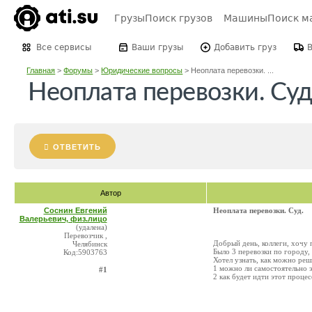
Грузы
Поиск грузов
Машины
Поиск м
Все сервисы
Ваши грузы
Добавить груз
Главная
>
Форумы
>
Юридические вопросы
>
Неоплата перевозки. ...
Неоплата перевозки. Суд
ОТВЕТИТЬ
Автор
Соснин Евгений
Неоплата перевозки. Суд.
Валерьевич, физ.лицо
(удалена)
Перевозчик ,
Добрый день, коллеги, хочу 
Челябинск
Было 3 перевозки по городу,
Код:5903763
Хотел узнать, как можно реши
1 можно ли самостоятельно 
#1
2 как будет идти этот процес