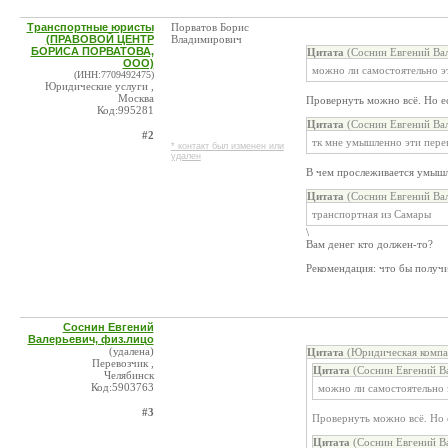
Транспортные юристы
Порватов Борис
(ПРАВОВОЙ ЦЕНТР
Владимирович
БОРИСА ПОРВАТОВА,
Цитата
(Соснин Евгений Вал
ООО)
можно ли самостоятельно э
(ИНН:7709492475)
Юридические услуги ,
Москва
Провернуть можно всё. Но ес
Код:995281
Цитата
(Соснин Евгений Вал
#2
тк мне умышленно эти перев
* контакт был изменен или
удален
В чем прослеживается умыш
Цитата
(Соснин Евгений Вал
транспортная из Самары
\
Вам денег кто должен-то?
Рекомендация: что бы получ
Соснин Евгений
Валерьевич, физ.лицо
(удалена)
Цитата
(Юридическая компа
Перевозчик ,
Цитата
(Соснин Евгений Ва
Челябинск
Код:5903763
можно ли самостоятельно 
#3
Провернуть можно всё. Но е
Цитата
(Соснин Евгений Ва