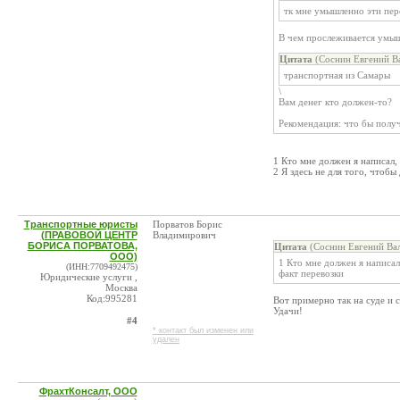
тк мне умышленно эти пере
В чем прослеживается умы
Цитата
(Соснин Евгений Ва
транспортная из Самары
\
Вам денег кто должен-то?
Рекомендация: что бы полу
1 Кто мне должен я написал,
2 Я здесь не для того, чтобы
Транспортные юристы
Порватов Борис
(ПРАВОВОЙ ЦЕНТР
Владимирович
БОРИСА ПОРВАТОВА,
Цитата
(Соснин Евгений Вал
ООО)
1 Кто мне должен я написал
(ИНН:7709492475)
факт перевозки
Юридические услуги ,
Москва
Код:995281
Вот примерно так на суде и 
Удачи!
#4
* контакт был изменен или
удален
ФрахтКонсалт, ООО