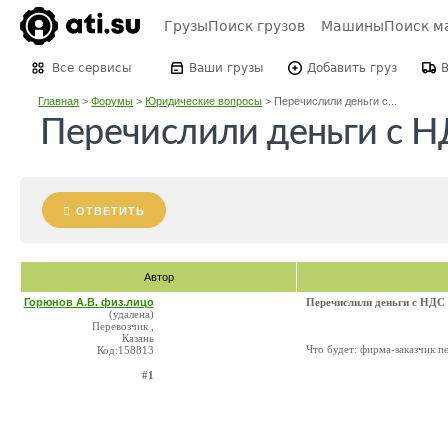
Грузы
Поиск грузов
Машины
Поиск м
Все сервисы
Ваши грузы
Добавить груз
Главная
>
Форумы
>
Юридические вопросы
>
Перечислили деньги с...
Перечислили деньги с 
ОТВЕТИТЬ
Автор
Горюнов А.В. физ.лицо
Перечислили деньги с НДС
(удалена)
Перевозчик ,
Казань
Что будет: фирма-заказчик пе
Код:158813
#1