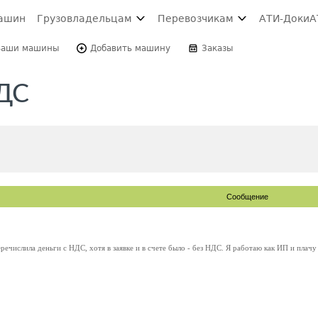
ашин
Грузовладельцам
Перевозчикам
АТИ-Доки
А
Ваши машины
Добавить машину
Заказы
НДС
Сообщение
речислила деньги с НДС, хотя в заявке и в счете было - без НДС. Я работаю как ИП и плачу