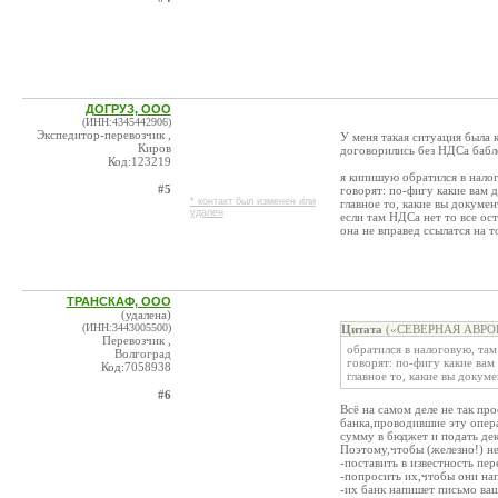
ДОГРУЗ, ООО
(ИНН:4345442906)
Экспедитор-перевозчик ,
У меня такая ситуация была к
Киров
договорились без НДСа баб
Код:123219
я кипишую обратился в нало
#5
говорят: по-фигу какие вам 
* контакт был изменен или
главное то, какие вы докуме
удален
если там НДСа нет то все ос
она не вправед ссылатся на 
ТРАНСКАФ, ООО
(удалена)
(ИНН:3443005500)
Цитата
(«СЕВЕРНАЯ АВРОРА»
Перевозчик ,
обратился в налоговую, там
Волгоград
говорят: по-фигу какие вам
Код:7058938
главное то, какие вы докум
#6
Всё на самом деле не так пр
банка,проводившие эту опер
сумму в бюджет и подать де
Поэтому,чтобы (железно!) не
-поставить в известность п
-попросить их,чтобы они нап
-их банк напишет письмо ва