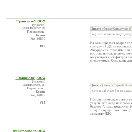
"Трансавто", ООО
(удалена)
(ИНН:1660093116)
Цитата
(ФрахтКонсалт.рф @ 
Перевозчик ,
верните плательщику сумму 
Казань
Код:16899
На какой предмет огород го
#17
фактуру с НДС не выставлял
Абсурдом не страдайте и не 
вот отправитель платежа пол
отсутствует счет-фактура с
спецрежимах. Основание для
"Трансавто", ООО
(удалена)
(ИНН:1660093116)
Цитата
(Козлов Сергей Викт
Перевозчик ,
хотя я работаю без ндс.сказ
Казань
Код:16899
Послать налоговую в лес и с
#18
услуги. Вот когда налоговая
бюджет. А пока, когда счет-
то пусть предоставят Вам до
заплатите НДС.
ФрахтКонсалт, ООО