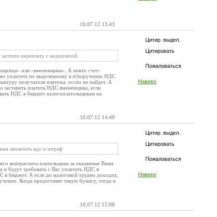
10.07.12 13:43
Цитир. выдел.
Цитировать
 зачтите переплату с недоплатой.
Пожаловаться
рощенца» или «вмененщика». А никто счет-
жно уплатить по выделенному в п/поручении НДС.
Наверх
актуру получателя платежа, ессно не найдет. А
о заставить платить НДС вмененщика, если
ивать НДС в бюджет налогоплательщикам на
10.07.12 14:49
Цитир. выдел.
Цитировать
лжна заплатить ндс и штраф
Пожаловаться
шего контрагента-плательщика за оказанные Вами
а и будут требовать с Вас уплатить НДС в
Наверх
ДС в бюджет. А если до налоговой трудно доходит,
учении. Когда предоставят такую бумагу, тогда и
10.07.12 15:08