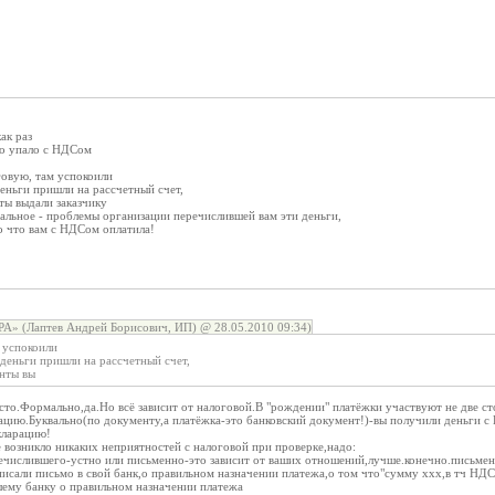
ак раз
ло упало с НДСом
говую, там успокоили
деньги пришли на рассчетный счет,
нты выдали заказчику
тальное - проблемы организации перечислившей вам эти деньги,
то что вам с НДСом оплатила!
 (Лаптев Андрей Борисович, ИП) @ 28.05.2010 09:34)
 успокоили
 деньги пришли на рассчетный счет,
енты вы
осто.Формально,да.Но всё зависит от налоговой.В "рождении" платёжки участвуют не две с
ацию.Буквально(по документу,а платёжка-это банковский документ!)-вы получили деньги 
кларацию!
 возникло никаких неприятностей с налоговой при проверке,надо:
еречислившего-устно или письменно-это зависит от ваших отношений,лучше.конечно.письме
исали письмо в свой банк,о правильном назначении платежа,о том что"сумму ххх,в тч НДС
шему банку о правильном назначении платежа