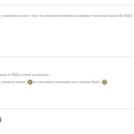
 у заказчика письмо о том, что назначение платежа в платежке считать как платеж без НДС!
ение по НДСу и пени за неуплату..
у налоргов хватит..
ну или какая в отношении него заказуха будет..