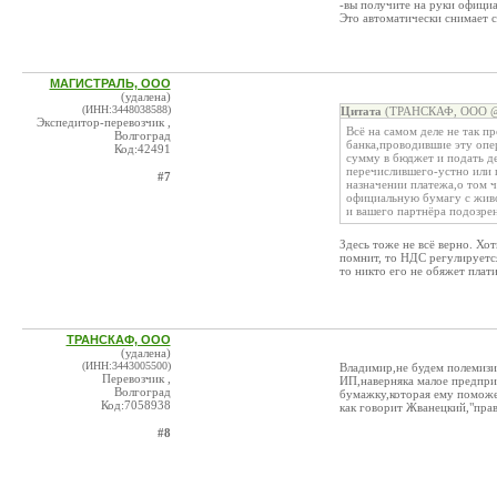
-вы получите на руки офици
Это автоматически снимает с
МАГИСТРАЛЬ, ООО
(удалена)
(ИНН:3448038588)
Цитата
(ТРАНСКАФ, ООО @ 
Экспедитор-перевозчик ,
Всё на самом деле не так п
Волгоград
банка,проводившие эту опе
Код:42491
сумму в бюджет и подать де
перечислившего-устно или 
#7
назначении платежа,о том 
официальную бумагу с живо
и вашего партнёра подозрен
Здесь тоже не всё верно. Хот
помнит, то НДС регулируется
то никто его не обяжет плат
ТРАНСКАФ, ООО
(удалена)
(ИНН:3443005500)
Владимир,не будем полемизир
Перевозчик ,
ИП,наверняка малое предприя
Волгоград
бумажку,которая ему поможет
Код:7058938
как говорит Жванецкий,"прав
#8