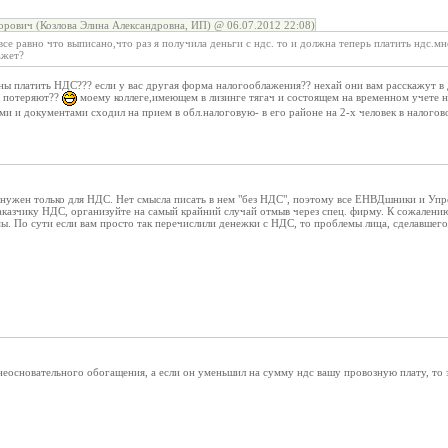
орович (Козлова Элина Александровна, ИП) @ 06.07.2012 22:08)
е равно что выписано,что раз я получила деньги с ндс. то и должна теперь платить ндс.мн
ажет?
ы платить НДС??? если у вас другая форма налогооблажения?? нехай они вам расскажут в д
у потеряют??
моему коллеге,имеющем в лизинге тягач и состоящем на временном учете 
мами и документами сходил на прием в обл.налоговую- в его районе на 2-х человек в налогов
 нужен только для НДС. Нет смысла писать в нем "без НДС", поэтому все ЕНВДшники и Упр
аказчику НДС, организуйте на самый крайний случай отмыв через спец. фирму. К сожалени
. По сути если вам просто так перечислили денежки с НДС, то проблемы лица, сделавшего 
еосновательного обогащения, а если он уменьшил на сумму ндс вашу провозную плату, то з