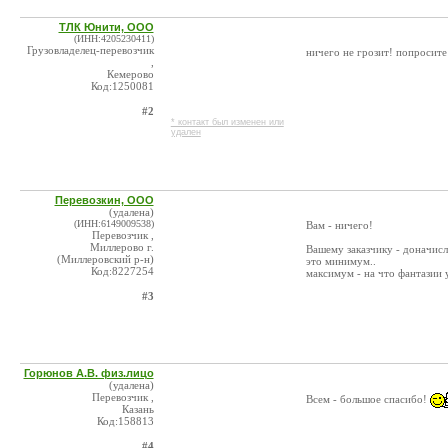
ТЛК Юнити, ООО
(ИНН:4205230411)
Грузовладелец-перевозчик
ничего не грозит! попросите
,
Кемерово
Код:1250081
#2
* контакт был изменен или
удален
Перевозкин, ООО
(удалена)
(ИНН:6149009538)
Вам - ничего!
Перевозчик ,
Миллерово г.
Вашему заказчику - доначисл
(Миллеровский р-н)
это минимум..
Код:8227254
максимум - на что фантазии 
#3
Горюнов А.В. физ.лицо
(удалена)
Перевозчик ,
Всем - большое спасибо!
Казань
Код:158813
#4