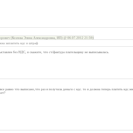
орович (Козлова Элина Александровна, ИП) @ 06.07.2012 21:59)
лжна заплатить ндс и штраф
ыставлен без НДС, и скажите, что сч/фактура плательщику не выписывалась.
е равно что выписано,что раз я получила деньги с ндс. то и должна теперь платить ндс.мн
жет?