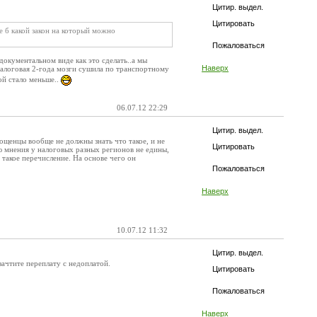
Цитир. выдел.
Цитировать
е б какой закон на который можно
Пожаловаться
окументальном виде как это сделать..а мы
Наверх
налоговая 2-года мозги сушила по транспортному
ой стало меньше..
06.07.12 22:29
Цитир. выдел.
ощенцы вообще не должны знать что такое, и не
Цитировать
ю мнения у налоговых разных регионов не едины,
такое перечисление. На основе чего он
Пожаловаться
Наверх
10.07.12 11:32
Цитир. выдел.
ачтите переплату с недоплатой.
Цитировать
Пожаловаться
Наверх