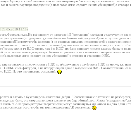
альную бумагу с живой печатью или копию,заверенную банком и приложите ее к платежке с
 вас и вашего партнёра подозрение(а налоговая легко сделает из них убеждение!)о сговоре
28.05.2010 11:16)
росто.Формально,да.Но всё зависит от налоговой.В "рождении" платёжки участвуют не две 
рацию.Буквально(по документу,а платёжка-это банковский документ!)-вы получили деньги
кларацию!Поэтому,чтобы (железно!) не возникло никаких неприятностей с налоговой при п
письменно-это зависит от ваших отношений,лучше.конечно.письменно-попросить их,чтобы 
что"сумму ххх,в тч НДС читать ххх без НДС"-их банк напишет письмо вашему банку о прав
й печатью или копию,заверенную банком и приложите ее к платежке с неправильным назнач
ие(а налоговая легко сделает из них убеждение!)о сговоре и утаивании НДС.
ь фирма-заказчик и перечислила с НДС по п/поручению в зачёт взять НДС не могут, т.к. пер
 ТОЛЬКО счёт-фактурой, а не п/поручением даже с выделением НДС. Соответственно, если 
ить НДС. На это нет никаких оснований.
овать и влезать в бухгалтерско-налоговые дебри...Человек никак с платёжкой не разберётся
тие,стало быть, эта сторона вопроса для него вообще тёмный лес...Я взял "стандартную" д
 снять ВСЕ вопросы,которые,теоретически,могут возникнуть,а мы живём так,что один и то
а даются не для того,чтобы мы ими пользовались".К сожаленью.