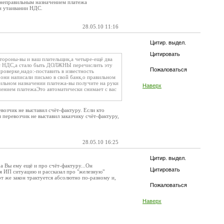
 неправильным назначением платежа
 и утаивании НДС.
28.05.10 11:16
Цитир. выдел.
Цитировать
стороны-вы и ваш плательщик,а четыре-ещё два
 с НДС,а стало быть ДОЛЖНЫ перечислить эту
Пожаловаться
роверке,надо:-поставить в известность
они написали письмо в свой банк,о правильном
ильном назначении платежа-вы получите на руки
Наверх
ением платежаЭто автоматически снимает с вас
евозчик не выставил счёт-фактуру. Если кто
перевозчик не выставил заказчику счёт-фактуру,
28.05.10 16:25
Цитир. выдел.
,а Вы ему ещё и про счёт-фактуру...Он
Цитировать
ля ИП ситуацию и рассказал про "железную"
т же закон трактуется абсолютно по-разному и,
Пожаловаться
Наверх