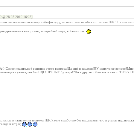
@ 28.05.2010 16:25)
озчик не выставил заказчику счёт-фактуру, то никто его не обяжет платить НДС. На это нет
ридерживаются налорганы, по-крайней мере, в Казани так.
АФ!Самое правильноё решение этого вопроса!Да ещё и земляки!!!У меня тоже вопрос?Мн
авать-даже указав,что без НДС!ГЛУПЫЕ бухг-ра!?Но в других областях в налог. ТРЕБУЮ
ружила в назначении платежа НДС (хотя я работаю без ндс.сказали что я утаила ндс.подска
ить ндс и штраф