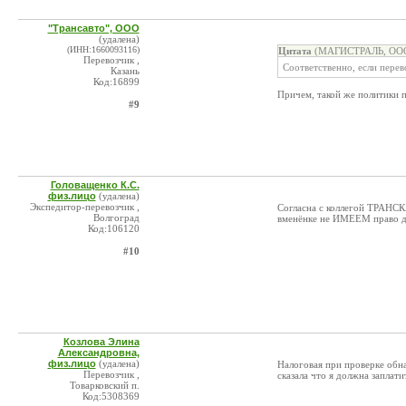
"Трансавто", ООО
(удалена)
(ИНН:1660093116)
Цитата
(МАГИСТРАЛЬ, ООО 
Перевозчик ,
Соответственно, если перев
Казань
Код:16899
Причем, такой же политики п
#9
Головащенко К.С.
физ.лицо
(удалена)
Экспедитор-перевозчик ,
Согласна с коллегой ТРАНСК
Волгоград
вменёнке не ИМЕЕМ право д
Код:106120
#10
Козлова Элина
Александровна,
физ.лицо
(удалена)
Налоговая при проверке обна
Перевозчик ,
сказала что я должна заплат
Товарковский п.
Код:5308369