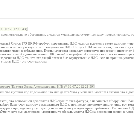
10.07.2012 13:43)
неосновательного обогащения, а если он уменьшил на сумму ндс вашу провозную плату, то
родить? Статья 173 НК РФ требует перечислить НДС, если он выделен в счете-фактуре «уп
, аналогично отсутствует счет с выделенным НДС. Нигде в НПА не написано, что налог ну
вводите людей в заблуждение. Пусть налоговая назначает встречную проверку и ищет счет-ф
учит по полной с доначислением НДС, пеней и штрафов. И никакая налоговая не имеет прав
 выделенным НДС, то, что входящий платеж был осуществлен с НДС - это не причина уплач
 уплаты НДС - это счет-фактура.
орович (Козлова Элина Александровна, ИП) @ 06.07.2012 21:59)
али что я утаила ндс.подскажите что мне делать?акта у меня нет.налоговая сказала что я до
казать, что основанием для оплаты НДС служит счет-фактура, а не запись в п/поручении Ва
 найдет Вашу счет-фактуру с выделенным НДС за подписью уполномоченного лица, вот тогд
фактуры в природе не существует, у налоговой отсутствует право требовать с Вас оплаты Н
кУмент, который дает право налорганам требовать уплаты НДС на основании записи в п/пор