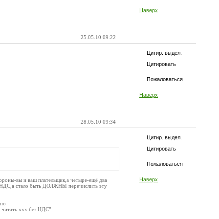
Наверх
25.05.10 09:22
Цитир. выдел.
Цитировать
Пожаловаться
Наверх
28.05.10 09:34
Цитир. выдел.
Цитировать
Пожаловаться
Наверх
тороны-вы и ваш плательщик,а четыре-ещё два
с НДС,а стало быть ДОЛЖНЫ перечислить эту
нно
 читать ххх без НДС"