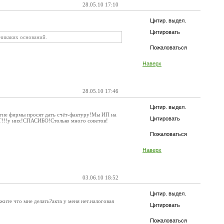
28.05.10 17:10
Цитир. выдел.
Цитировать
 никаких оснований.
Пожаловаться
Наверх
28.05.10 17:46
Цитир. выдел.
огие фирмы просят дать счёт-фактуру!Мы ИП на
Цитировать
Т!!!у них!СПАСИБО!Столько много советов!
Пожаловаться
Наверх
03.06.10 18:52
Цитир. выдел.
жите что мне делать?акта у меня нет.налоговая
Цитировать
Пожаловаться