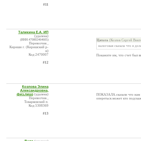
#11
Таликина Е.А. ИП
(удалена)
(ИНН:470802464605)
Цитата
(Козлов Сергей Викт
Перевозчик ,
налоговая сказала что я до
Кириши г. (Киришский р-
н)
Код:2470007
Покажите им, что счет был в
#12
Козлова Элина
Александровна,
физ.лицо
(удалена)
ПОКАЗАЛА.сказали что нам вс
Перевозчик ,
опереться.может кто подска
Товарковский п.
Код:5308369
#13