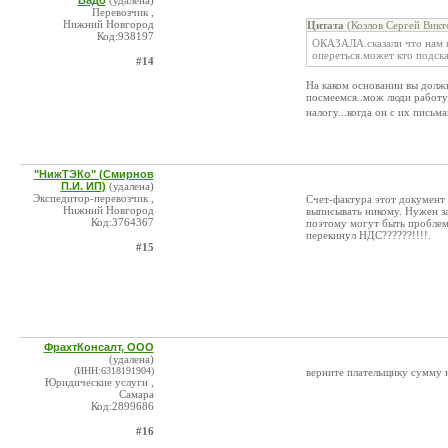
Вадо
(удалена)
Перевозчик ,
Нижний Новгород
Цитата
(Козлов Сергей Викт
Код:938197
ОКАЗАЛА.сказали что нам вс
опереться.может кто подск
#14
На каком основании вы должн
посмеемся..мож люди работ
налогу...когда он с их пись
"НижТЭКо" (Смирнов
П.И. ИП)
(удалена)
Экспедитор-перевозчик ,
Счет-фактура этот документ
Нижний Новгород
выписывать никому. Нужен з
Код:3764367
поэтому могут быть проблемы
перекинул НДС??????!!!!.
#15
ФрахтКонсалт, ООО
(удалена)
(ИНН:6318191904)
верните плательщику сумму н
Юридические услуги ,
Самара
Код:2899686
#16