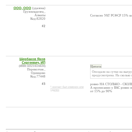
ООО, ООО
(удалена)
Грузовладелец ,
Алматы
Согласно УАТ РСФСР 15% за с
Код:82820
#2
Щербаков Яков
Сергеевич, ИП
(ИНН:503214516634)
Цитата
Перевозчик ,
Опоздали на сутки на выгру
Одинцово
предусмотрена. На сколько 
Код:77448
#3
ровно НА СТОЛЬКО - СКОЛ
* контакт был изменен или
А прописанно у ВАС ровно ни
удален
от 15% до 90%