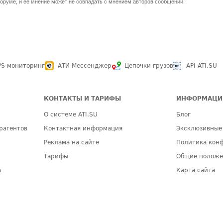
оруме, и ее мнение может не совпадать с мнением авторов сообщений.
PS-мониторинг
АТИ Мессенджер
Цепочки грузов
API ATI.SU
КОНТАКТЫ И ТАРИФЫ
ИНФОРМАЦИ
О системе ATI.SU
Блог
рагентов
Контактная информация
Эксклюзивные
Реклама на сайте
Политика кон
Тарифы
Общие полож
а
Карта сайта