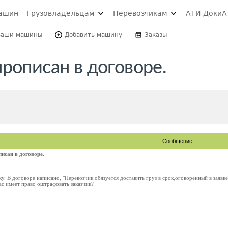
ашин
Грузовладельцам
Перевозчикам
АТИ-Доки
А
Ваши машины
Добавить машину
Заказы
рописан в договоре.
Сообщение
исан в договоре.
ку. В договоре написано, "Перевозчик обязуется доставить груз в срок,оговоренный в заявк
ас имеет право оштрафовать заказчик?