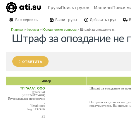
Грузы
Поиск грузов
Машины
Поиск м
Все сервисы
Ваши грузы
Добавить груз
Главная
>
Форумы
>
Юридические вопросы
>
Штраф за опоздание н...
Штраф за опоздание не п
ОТВЕТИТЬ
Автор
ТП "ААА", ООО
Штраф за опоздание не проп
(удалена)
(ИНН:7451234484)
Грузовладелец-перевозчик
,
Опоздали на сутки на выгруз
Челябинск
предусмотрена. На сколько н
Код:8132476
#1