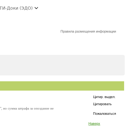
ТИ-Доки (ЭДО)
Правила размещения информации
Цитир. выдел.
Цитировать
е", но сумма штрафа за опоздание не
Пожаловаться
Наверх