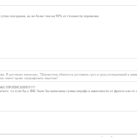
утки опоздания, но не более чем на 90% от стоимости перевозки.
зку. В договоре написано, "Перевозчик обязуется доставить груз в срок,оговоренный в заяв
нас имеет право оштрафовать заказчик?
ЬКО ПРОПИСАННО!!!!!
чего. т.е если бы у ВАС было бы написанна сумма штрафа в зависемости от фрахта или от с