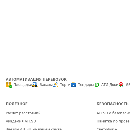
АВТОМАТИЗАЦИЯ ПЕРЕВОЗОК
Площадки
Заказы
Торги
Тендеры
АТИ-Доки
G
ПОЛЕЗНОЕ
БЕЗОПАСНОСТЬ
Расчет расстояний
ATI.SU о безопасн
Академия ATI.SU
Памятка по прове
Звезды ATI.SU на вашем сайте
Светофор+