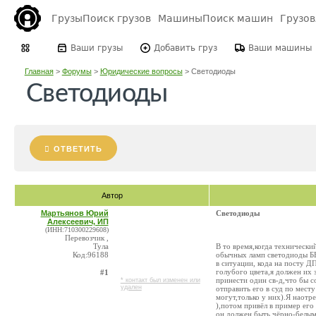
Грузы
Поиск грузов
Машины
Поиск машин
Грузо
Ваши грузы
Добавить груз
Ваши машины
Главная
>
Форумы
>
Юридические вопросы
>
Светодиоды
Светодиоды
ОТВЕТИТЬ
Автор
Мартьянов Юрий
Светодиоды
Алексеевич, ИП
(ИНН:710300229608)
Перевозчик ,
Тула
В то время,когда технически
Код:96188
обычных ламп светодиоды БЕ
в ситуации, кода на посту Д
голубого цвета,я должен их 
#1
принести один cв-д,что бы с
* контакт был изменен или
удален
отправить его в суд по мест
могут,только у них).Я наотр
),потом привёл в пример его
он должен быть чёрно-белым