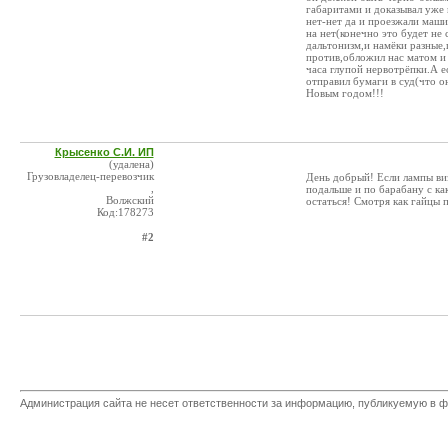
габаритами и доказывал уже 
нет-нет да и проезжали маши
на нет(конечно это будет не 
дальтонизм,и намёки разные,
против,обложил нас матом и 
часа глупой нервотрёпки.А ес
отправил бумаги в суд(что о
Новым годом!!!
Крысенко С.И. ИП
(удалена)
Грузовладелец-перевозчик
День добрый! Если лампы виз
,
подальше и по барабану с ка
Волжский
остаться! Смотря как гайцы 
Код:178273
#2
Администрация сайта не несет ответственности за информацию, публикуемую в ф