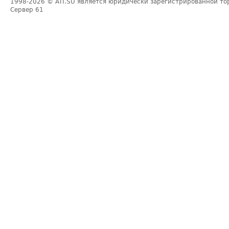
1998-2026
© ATI.SU является юридически зарегистрированной то
Сервер
61