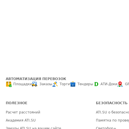
АВТОМАТИЗАЦИЯ ПЕРЕВОЗОК
Площадки
Заказы
Торги
Тендеры
АТИ-Доки
G
ПОЛЕЗНОЕ
БЕЗОПАСНОСТЬ
Расчет расстояний
ATI.SU о безопасн
Академия ATI.SU
Памятка по прове
Звезды ATI.SU на вашем сайте
Светофор+