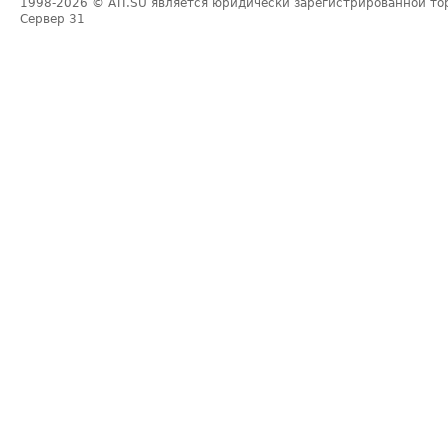
1998-2026
© ATI.SU является юридически зарегистрированной то
Сервер
31