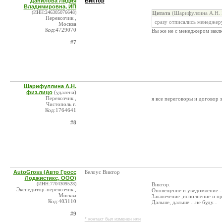
Данилова Лидия
Виктор
Владимировна, ИП
(ИНН:246305076648)
Цитата
(Шарифуллина А.Н. 
Перевозчик ,
сразу отписались менеджер
Москва
Код:4729070
Вы же не с менеджером заклю
#7
Шарифуллина А.Н.
физ.лицо
(удалена)
Перевозчик ,
я все переговоры и договор 
Чистополь г.
Код:1764641
#8
AutoGross (Авто Гросс
Белоус Виктор
Лоджистикс, ООО)
(ИНН:7704309528)
Виктор.
Экспедитор-перевозчик ,
Оповещение и уведомление -
Москва
Заключение ,исполнение и пр
Код:403110
Дальше, дальше ...не буду...
#9
* контакт был изменен или