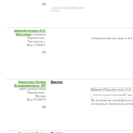
#4
* контакт был изменен или
удален
Шарифуллина А.Н.
физ.лицо
(удалена)
Перевозчик ,
отправила вам договор и все
Чистополь г.
Код:1764641
#5
Данилова Лидия
Виктор
Владимировна, ИП
(ИНН:246305076648)
Цитата
(Шарифуллина А.Н. 
Перевозчик ,
тоесть односторонний? мы ж
Москва
Код:4729070
Вы должны не оповещать,пол
согласиться.Заключили догов
#6