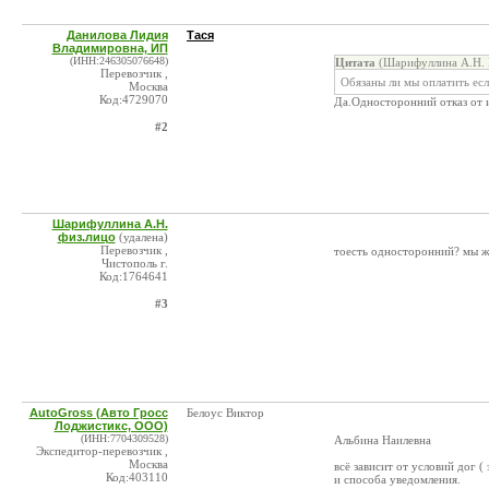
Данилова Лидия
Тася
Владимировна, ИП
(ИНН:246305076648)
Цитата
(Шарифуллина А.Н. 
Перевозчик ,
Обязаны ли мы оплатить ес
Москва
Код:4729070
Да.Односторонний отказ от и
#2
Шарифуллина А.Н.
физ.лицо
(удалена)
Перевозчик ,
тоесть односторонний? мы же
Чистополь г.
Код:1764641
#3
AutoGross (Авто Гросс
Белоус Виктор
Лоджистикс, ООО)
(ИНН:7704309528)
Альбина Наилевна
Экспедитор-перевозчик ,
Москва
всё зависит от условий дог ( 
Код:403110
и способа уведомления.