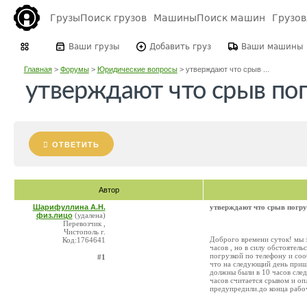
Грузы
Поиск грузов
Машины
Поиск машин
Грузо
Ваши грузы
Добавить груз
Ваши машины
Главная
>
Форумы
>
Юридические вопросы
>
утверждают что срыв ...
утверждают что срыв по
ОТВЕТИТЬ
Автор
Шарифуллина А.Н.
утверждают что срыв погру
физ.лицо
(удалена)
Перевозчик ,
Чистополь г.
Доброго времени суток! мы з
Код:1764641
часов , но в силу обстоятель
погрузкой по телефону и соо
#1
что на следующий день пришл
должны были в 10 часов след
часов считается срывом и оп
предупредили.до конца рабоч