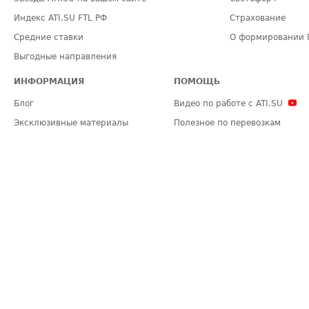
Индекс ATI.SU FTL РФ
Страхование
Средние ставки
О формировании 
Выгодные направления
ИНФОРМАЦИЯ
ПОМОЩЬ
Блог
Видео по работе с ATI.SU
Эксклюзивные материалы
Полезное по перевозкам
Политика конфиденциальности
Часто задаваемые вопросы (FA
Общие положения
Техническая информация
Карта сайта
ЗАДАТЬ ВОПРОС