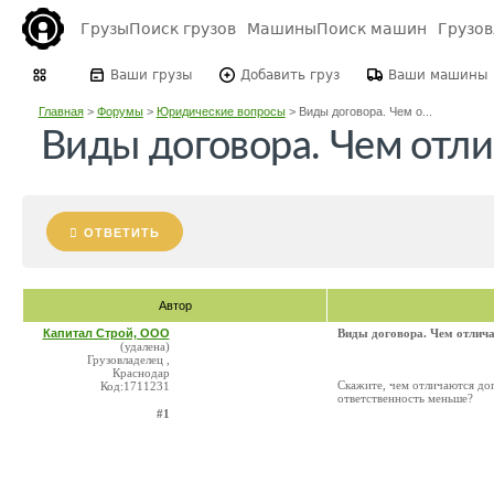
Грузы
Поиск грузов
Машины
Поиск машин
Грузо
Ваши грузы
Добавить груз
Ваши машины
Главная
>
Форумы
>
Юридические вопросы
>
Виды договора. Чем о...
Виды договора. Чем отли
ОТВЕТИТЬ
Автор
Капитал Строй, ООО
Виды договора. Чем отлича
(удалена)
Грузовладелец ,
Краснодар
Скажите, чем отличаются дог
Код:1711231
ответственность меньше?
#1