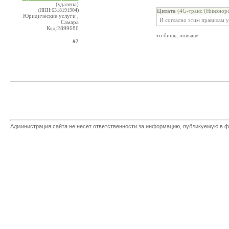
(удалена)
(ИНН:6318191904)
Цитата
(4G-транс (Никоноро
Юридические услуги ,
И согласно этим правилам у
Самара
Код:2899686
то бишь, повыше
#7
Администрация сайта не несет ответственности за информацию, публикуемую в ф