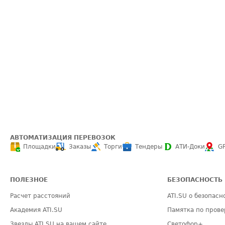
АВТОМАТИЗАЦИЯ ПЕРЕВОЗОК
Площадки
Заказы
Торги
Тендеры
АТИ-Доки
G
ПОЛЕЗНОЕ
БЕЗОПАСНОСТЬ
Расчет расстояний
ATI.SU о безопасн
Академия ATI.SU
Памятка по прове
Звезды ATI.SU на вашем сайте
Светофор+