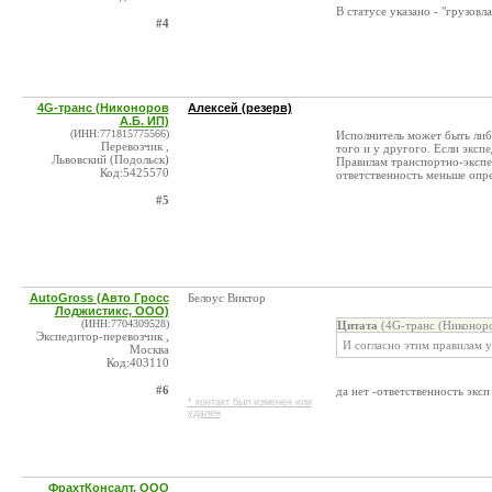
В статусе указано - "грузовл
#4
4G-транс (Никоноров
Алексей (резерв)
А.Б. ИП)
(ИНН:771815775566)
Исполнитель может быть либ
Перевозчик ,
того и у другого. Если экспе
Львовский (Подольск)
Правилам транспортно-экспе
Код:5425570
ответственность меньше опр
#5
AutoGross (Авто Гросс
Белоус Виктор
Лоджистикс, ООО)
(ИНН:7704309528)
Цитата
(4G-транс (Никоноро
Экспедитор-перевозчик ,
И согласно этим правилам у
Москва
Код:403110
#6
да нет -ответственность эксп
* контакт был изменен или
удален
ФрахтКонсалт, ООО