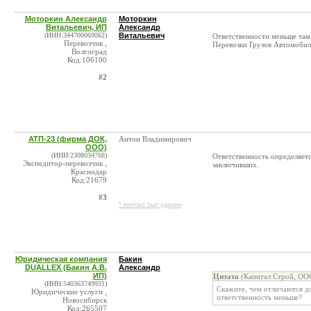
Моторкин Александр
Моторкин
Витальевич, ИП
Александр
(ИНН:344700069062)
Витальевич
Ответственности меньще там,
Перевозчик ,
Перевозки Грузов Автомоби
Волгоград
Код:106100
#2
АТП-23 (фирма ДОК,
Антон Владимирович
ООО)
(ИНН:2308034768)
Ответственность определяетс
Экспедитор-перевозчик ,
заключивших.
Краснодар
Код:21679
#3
* контакт был удален
Юридическая компания
Бакин
DUALLEX (Бакин А.В.
Александр
ИП)
Цитата
(Капитал Строй, ООО
(ИНН:540363749931)
Скажите, чем отличаются до
Юридические услуги ,
ответственность меньше?
Новосибирск
Код:265507