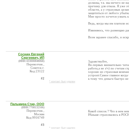
должны, т.к. мы ничего не н
причину для отказа. Я уже э
области, а у страховых цела
защититься от любого убытка-
Мне просто хочется узнать к
Ведь, когда мы им платили и
Извиняюсь, что размещаю дан
Всем заранее спасибо, и иск
Соснин Евгений
Сергеевич, ИП
(ИНН:433000848068)
Здравствуйте,
Перевозчик ,
Во-первых внимательно читай
Советск г.
работа,а не з/ч) по счетам 
Код:23122
хорошо но страховая компания
устроит.Самое главное когда
#2
к тому что деньги быстро не
* контакт был удален
Пальмира Стар, ООО
(ИНН:7708132166)
Перевозчик ,
Какой список ? Что в нем н
Москва
РАньше страховались в РОСН
Код:9916749
#3
* контакт был удален