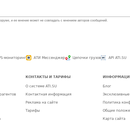
оруме, и ее мнение может не совпадать с мнением авторов сообщений.
PS-мониторинг
АТИ Мессенджер
Цепочки грузов
API ATI.SU
КОНТАКТЫ И ТАРИФЫ
ИНФОРМАЦИ
О системе ATI.SU
Блог
рагентов
Контактная информация
Эксклюзивные
Реклама на сайте
Политика кон
Тарифы
Общие полож
а
Карта сайта