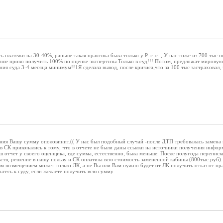
 платежи на 30-40%, раньше такая практика была только у Р..г..с.., У нас тоже из 700 тыс 
аше прово получить 100% по оценке экспертизы.Только в суд!!! Потом, предложат мировую 
ния суда 3-4 месяца минимум!!1Я сделала вывод, после кризиса,что за 100 тыс застраховал, ч
ния Вашу сумму ополовинит.(( У нас был подобный случай -после ДТП требовалась замена 
 в СК прикопались к тому, что в отчете не были даны ссылки на источники получения инфо
ш отчет у своего оценщика, где сумма, естественно, была меньше. После полугода переписк
ств, решение в нашу пользу и СК оплатила всю стоимость замененной кабины (800тыс.руб). 
ым возмещением может только ЛК, а не Вы или Вам нужно будет от ЛК получить отказ от пр
ьтесь к суду, если желаете получить всю сумму