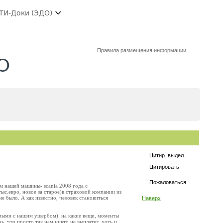
ТИ-Доки (ЭДО)
Правила размещения информации
КО
Цитир. выдел.
Цитировать
Пожаловаться
м нашей машины- scania 2008 года с
ыс.евро, новое за старое)в страховой компании из
е было. А как известно, человек становиться
Наверх
мыми с нашим ущербом): на какие вещи, моменты
, что просто так нам никто не выплатит, хоть и