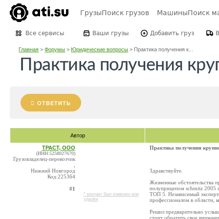
Грузы
Поиск грузов
Машины
Поиск м
Все сервисы
Ваши грузы
Добавить груз
Главная
>
Форумы
>
Юридические вопросы
>
Практика получения к...
Практика получения кр
ОТВЕТИТЬ
Автор
ТРАСТ, ООО
Практика получения крупн
(ИНН:5258027670)
Грузовладелец-перевозчик
,
Нижний Новгород
Здравствуйте.
Код:225364
Жизненные обстоятельства п
полуприцепом schmitz 2005 г
#1
ТОП 5. Независимый эксперт,
* контакт был изменен или
удален
профессионалом в области, к
Решил предварительно услыш
стоит обратить свое внимани