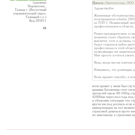
(удалена)
Цитата
(Автотехсоюз, ООО 
Перевозчик ,
Здравствуйте.
Талица г. (Восточный
управленческий округ,
Жизненные обстоятельства 
Талицкий г.о.)
полуприцепом schmitz 2005 
Код:285811
из ТОП 5. Независимый эксп
профессионалом в области, 
#6
Решил предварительно услы
моменты стоит обратить сво
выплатит, хоть и должны, т
будут стараться найти прич
профессионал в этой област
позволяющие им защититься 
Мне просто хочется узнать 
Ведь, когда мы им платили 
Извиняюсь, что размещаю да
Всем заранее спасибо, и ис
всем привет у меня был случ
крышки багажника стоп сигна
запчастей около 90-100тр.ст
42000км.через пол года под 
и объясняю ситуацию что стр
вручи им под роспись если о
аммортизации на тот момент 
страховой деваться прсто не
по максимому а страховая пу