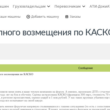
ашин
Грузовладельцам
Перевозчикам
АТИ-Доки
А
Ваши машины
Добавить машину
Заказы
упного возмещения по КАС
Сообщение
ого возмещения по КАСКО
ривели меня опять в вашу теплую компанию на форум. А именно, произошло ДТП с участие
ода: лег на бок в обочину. Сцепка застрахована КАСКО (франщиза 300 евро, стоимость 70 т
 в регионе происшествия, оценил ущерб в 1 млн.рублей. У нас таких крупных убытков еще н
огда все испытывает на своей шкуре.
ать мнение форумчан напрямую сталкивавшихся с такими ситуациями (то есть с сопостави
е перед подачей заявления в страховую. Я понял, почитав много форумов за прошедший день