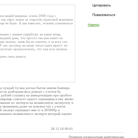
Цитировать
Пожаловаться
ем нашей машины- scania 2008 года с
тыс.евро, новое за старое)в страховой компании
ще не было. А как известно, человек становиться
Наверх
имыми с нашим ущербом): на какие вещи,
шедший день, что просто так нам никто не
ко можно, лишь бы не платить, и за всех сил
У нас договор на каско читал один юрист- не
 логично предположить, что там есть пункты
рять свои деньги.
во хундай тусана догнал бычек замена бампера
л по разборкам весь ремонт с учетом бу
00 рублей ссылаясь на аммортизацию при пробеге
товарищь советует одного оценьщика.я ему звоню
вызове их эксперта на независимую экспертизу и
ь принимать.далее он пояснил что с учетом
й эксперт оценивает мне тс в 305000р и
нанимать независимого эксперта который оценит
28.11.10 09:01
Правила размещения информации