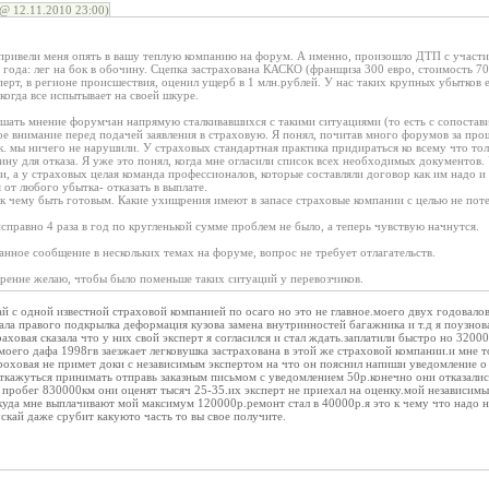
@ 12.11.2010 23:00)
привели меня опять в вашу теплую компанию на форум. А именно, произошло ДТП с участи
года: лег на бок в обочину. Сцепка застрахована КАСКО (франщиза 300 евро, стоимость 70 
ерт, в регионе происшествия, оценил ущерб в 1 млн.рублей. У нас таких крупных убытков е
когда все испытывает на своей шкуре.
шать мнение форумчан напрямую сталкивавшихся с такими ситуациями (то есть с сопостав
е внимание перед подачей заявления в страховую. Я понял, почитав много форумов за про
.к. мы ничего не нарушили. У страховых стандартная практика придираться ко всему что толь
ину для отказа. Я уже это понял, когда мне огласили список всех необходимых документов. 
и, а у страховых целая команда профессионалов, которые составляли договор как им надо и
от любого убытка- отказать в выплате.
к чему быть готовым. Какие ухищрения имеют в запасе страховые компании с целью не поте
исправно 4 раза в год по кругленькой сумме проблем не было, а теперь чувствую начнутся.
нное сообщение в нескольких темах на форуме, вопрос не требует отлагательств.
кренне желаю, чтобы было поменьше таких ситуаций у перевозчиков.
ай с одной известной страховой компанией по осаго но это не главное.моего двух годовало
ла правого подкрылка деформация кузова замена внутринностей багажника и т.д я поузнова
раховая сказала что у них свой эксперт я согласился и стал ждать.заплатили быстро но 320
моего дафа 1998гв заезжает легковушка застрахована в этой же страховой компании.и мне 
оховая не примет доки с независимым экспертом на что он пояснил напиши уведомление о 
ткажуться принимать отправь заказным письмом с уведомлением 50р.конечно они отказалис
пробег 830000км они оценят тысяч 25-35.их эксперт не приехал на оценку.мой независимы
куда мне выплачивают мой максимум 120000р.ремонт стал в 40000р.я это к чему что надо 
скай даже срубит какуюто часть то вы свое получите.