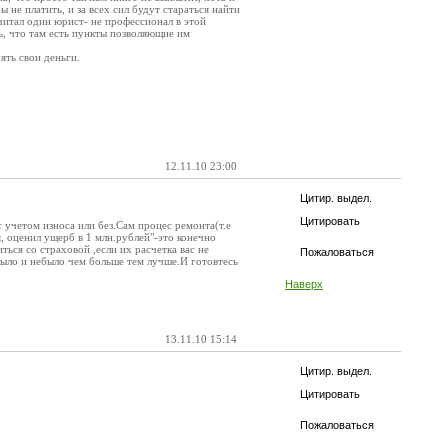
 не платить, и за всех сил будут стараться найти
 читал один юрист- не профессионал в этой
ь, что там есть пункты позволяющие им
ять свои деньги.
12.11.10 23:00
Цитир. выдел.
Цитировать
 учетом износа или без.Сам процес ремонта(т.е
я, оценил ущерб в 1 млн.рублей"-это конечно
ться со страховой ,если их расчетка вас не
Пожаловаться
было и небыло чем больше тем лучше.И готовтесь
Наверх
13.11.10 15:14
Цитир. выдел.
Цитировать
Пожаловаться