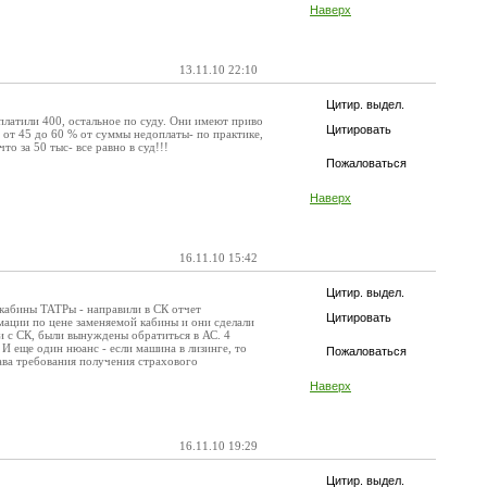
Наверх
13.11.10 22:10
Цитир. выдел.
оплатили 400, остальное по суду. Они имеют приво
Цитировать
от 45 до 60 % от суммы недоплаты- по практике,
то за 50 тыс- все равно в суд!!!
Пожаловаться
Наверх
16.11.10 15:42
Цитир. выдел.
кабины ТАТРы - направили в СК отчет
Цитировать
рмации по цене заменяемой кабины и они сделали
и с СК, были вынуждены обратиться в АС. 4
И еще один нюанс - если машина в лизинге, то
Пожаловаться
ава требования получения страхового
Наверх
16.11.10 19:29
Цитир. выдел.