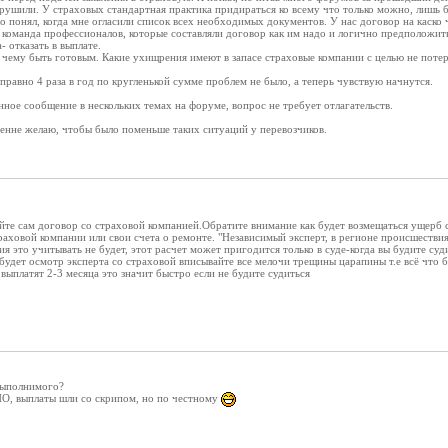
арушили. У страховых стандартная практика придираться ко всему что только можно, лишь бы
то понял, когда мне огласили список всех необходимых документов. У нас договор на каско
я команда профессионалов, которые составляли договор как им надо и логично предположит
 отказать в выплате.
 чему быть готовым. Какие ухищрения имеют в запасе страховые компании с целью не потер
справно 4 раза в год по кругленькой сумме проблем не было, а теперь чувствую начнутся.
ное сообщение в нескольких темах на форуме, вопрос не требует отлагательств.
ренне желаю, чтобы было поменьше таких ситуаций у перевозчиков.
те сам договор со страховой компанией.Обратите внимание как будет возмещаться ущерб с
страховой компании или свои счета о ремонте. "Независимый эксперт, в регионе происшестви
 это учитывать не будет, этот расчет может пригодится только в суде-когда вы будите суди
 будет осмотр эксперта со страховой вписывайте все мелочи трещины царапины т.е всё что 
 выплатят 2-3 месяца это значит быстро если не будите судиться
евыполнимого?
О, выплаты шли со скрипом, но по честному