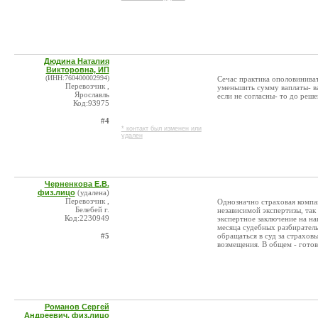
Дюдина Наталия
Викторовна, ИП
(ИНН:760400002994)
Сечас практика ополовинивать
Перевозчик ,
уменьшить сумму ваплаты- в
Ярославль
если не согласны- то до реше
Код:93975
#4
* контакт был изменен или
удален
Черненкова Е.В.
физ.лицо
(удалена)
Перевозчик ,
Однозначно страховая компа
Белебей г.
независимой экспертизы, так
Код:2230949
экспертное заключение на на
месяца судебных разбиратель
#5
обращаться в суд за страхов
возмещения. В общем - готов
Романов Сергей
Андреевич, физ.лицо