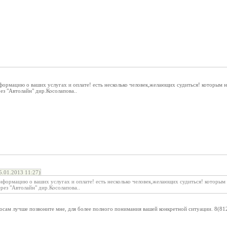
рмацию о ваших услугах и оплате! есть несколько человек,желающих судиться! которым не
ез "Автолайн" дир.Косолапова..
.01.2013 11:27)
формацию о ваших услугах и оплате! есть несколько человек,желающих судиться! которым н
рез "Автолайн" дир.Косолапова..
сам лучше позвоните мне, для более полного понимания вашей конкретной ситуации. 8(8