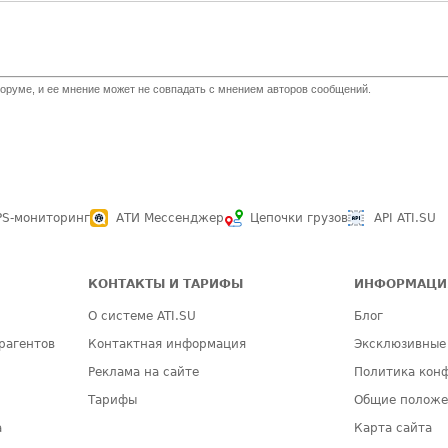
оруме, и ее мнение может не совпадать с мнением авторов сообщений.
PS-мониторинг
АТИ Мессенджер
Цепочки грузов
API ATI.SU
КОНТАКТЫ И ТАРИФЫ
ИНФОРМАЦИ
О системе ATI.SU
Блог
рагентов
Контактная информация
Эксклюзивные
Реклама на сайте
Политика кон
Тарифы
Общие полож
а
Карта сайта