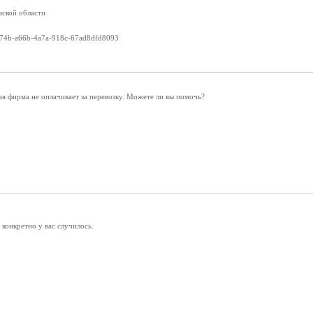
ской области
19b74b-a66b-4a7a-918c-67ad8dfd8093
я фирма не оплачивает за перевозку. Можете ли вы помочь?
 конкретно у вас случилось.