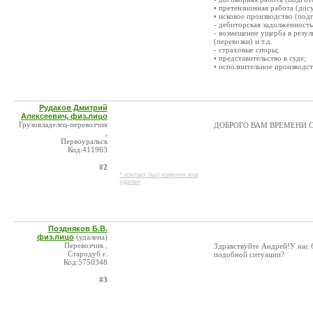
• претензионная работа (дос
• исковое производство (подг
- дебиторская задолженность
- возмещение ущерба в резул
(перевозки) и т.д.
- страховые споры;
• представительство в суде;
• исполнительное производст
Рудаков Дмитрий
Алексеевич, физ.лицо
Грузовладелец-перевозчик
ДОБРОГО ВАМ ВРЕМЕНИ 
,
Первоуральск
Код:411963
#2
* контакт был изменен или
удален
Поздняков Б.В.
физ.лицо
(удалена)
Перевозчик ,
Здравствуйте Андрей!У нас 
Стародуб г.
подобной ситуации?
Код:5750348
#3