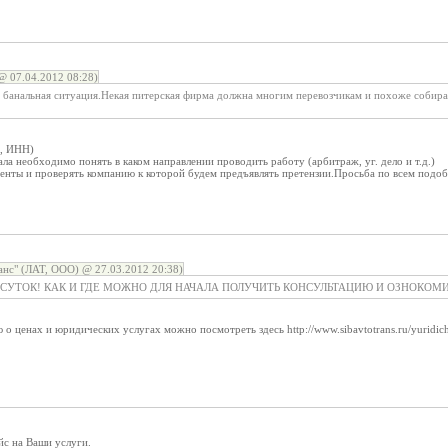
@ 07.04.2012 08:28)
 банальная ситуация.Некая питерская фирма должна многим перевозчикам и похоже собира
е, ИНН)
ала необходимо понять в каком направлении проводить работу (арбитраж, уг. дело и т.д.)
нты и проверять компанию к которой будем предъявлять претензии.Просьба по всем подоб
с" (ЛАТ, ООО) @ 27.03.2012 20:38)
СУТОК! КАК И ГДЕ МОЖНО ДЛЯ НАЧАЛА ПОЛУЧИТЬ КОНСУЛЬТАЦИЮ И ОЗНОКОМИ
ценах и юридических услугах можно посмотреть здесь http://www.sibavtotrans.ru/yuridiche
йс на Ваши услуги.