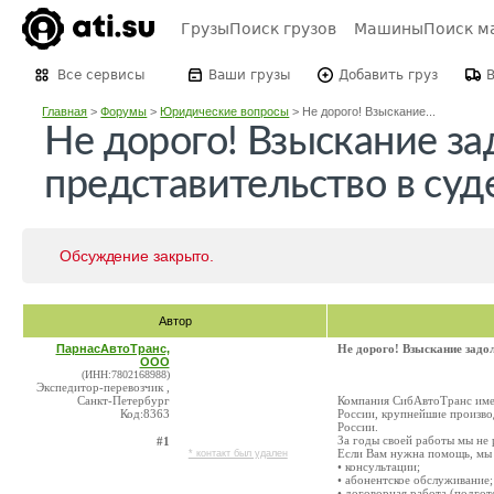
Грузы
Поиск грузов
Машины
Поиск м
Все сервисы
Ваши грузы
Добавить груз
Главная
>
Форумы
>
Юридические вопросы
>
Не дорого! Взыскание...
Не дорого! Взыскание за
представительство в суд
Обсуждение закрыто.
Автор
ПарнасАвтоТранс,
Не дорого! Взыскание задол
ООО
(ИНН:7802168988)
Экспедитор-перевозчик ,
Санкт-Петербург
Компания СибАвтоТранс имее
Код:8363
России, крупнейшие произво
России.
За годы своей работы мы не
#1
Если Вам нужна помощь, мы 
* контакт был удален
• консультации;
• абонентское обслуживание;
• договорная работа (подгото