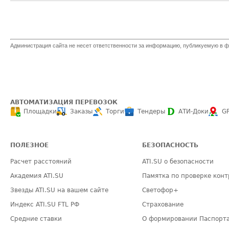
Администрация сайта не несет ответственности за информацию, публикуемую в ф
АВТОМАТИЗАЦИЯ ПЕРЕВОЗОК
Площадки
Заказы
Торги
Тендеры
АТИ-Доки
G
ПОЛЕЗНОЕ
БЕЗОПАСНОСТЬ
Расчет расстояний
ATI.SU о безопасности
Академия ATI.SU
Памятка по проверке конт
Звезды ATI.SU на вашем сайте
Светофор+
Индекс ATI.SU FTL РФ
Страхование
Средние ставки
О формировании Паспорт