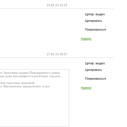
25.01.13 12:23
Цитир. выдел.
Цитировать
Пожаловаться
Наверх
27.01.13 10:57
Цитир. выдел.
Цитировать
их Заказчиков лидеры Пивоваренного рынка
овые дома находящиеся в различных городах
Пожаловаться
олом страховых компаний.
ут Вам комплекс юридических услуг:
Наверх