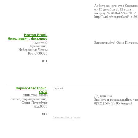
Арбитражного суда Свердлов
от 13 декабря 2012 года
по делу № А60-42242/2012
http://kad.arbitr.ru/Card/4a
Изотов Игорь
Николаевич , физ.лицо
(удалена)
Здравствуйте! Одна Питерска
Перевозчик ,
Набережные Челны
Код:6730323
#11
ПарнасАвтоТранс,
Сергей
ООО
(ИНН:7802168988)
Да, конечно.
Экспедитор-перевозчик ,
Звоните и рассказывайте, что
Санкт-Петербург
8(921) 597 95 05 Андрей
Код:8363
#12
* контакт был удален