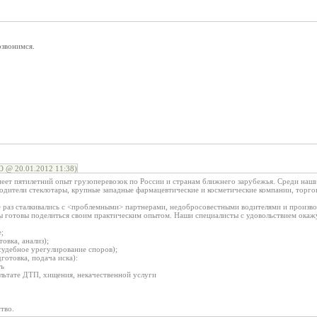
звонимся.
 @ 20.01.2012 11:38)
ет пятилетний опыт грузоперевозок по России и странам ближнего зарубежья. Среди наш
одители стеклотары, крупные западные фармацевтические и косметические компании, торг
е раз сталкивались с <проблемными> партнерами, недобросовестными водителями и произв
 готовы поделиться своим практическим опытом. Наши специалисты с удовольствием окаж
;
овка, анализ);
судебное урегулирование споров);
готовка, подача иска):
ть
ультате ДТП, хищения, некачественной услуги
тво.