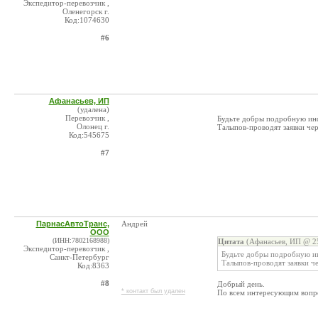
Экспедитор-перевозчик ,
Оленегорск г.
Код:1074630
#6
Афанасьев, ИП
(удалена)
Перевозчик ,
Будьте добры подробную инфо
Олонец г.
Талыпов-проводят заявки чер
Код:545675
#7
ПарнасАвтоТранс,
Андрей
ООО
(ИНН:7802168988)
Цитата
(Афанасьев, ИП @ 25
Экспедитор-перевозчик ,
Будьте добры подробную ин
Санкт-Петербург
Талыпов-проводят заявки че
Код:8363
#8
Добрый день.
* контакт был удален
По всем интересующим вопро