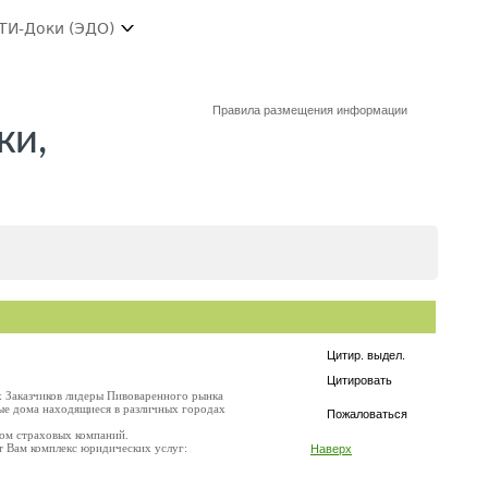
ТИ-Доки (ЭДО)
Правила размещения информации
ки,
Цитир. выдел.
Цитировать
х Заказчиков лидеры Пивоваренного рынка
ые дома находящиеся в различных городах
Пожаловаться
лом страховых компаний.
т Вам комплекс юридических услуг:
Наверх