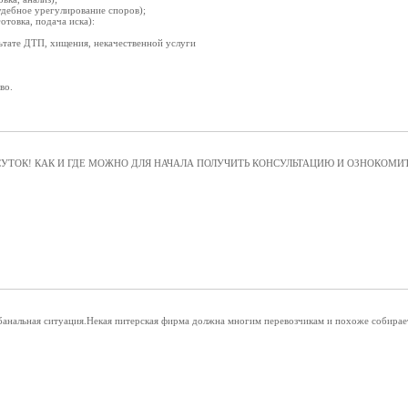
удебное урегулирование споров);
отовка, подача иска):
ьтате ДТП, хищения, некачественной услуги
во.
СУТОК! КАК И ГДЕ МОЖНО ДЛЯ НАЧАЛА ПОЛУЧИТЬ КОНСУЛЬТАЦИЮ И ОЗНОКОМИ
банальная ситуация.Некая питерская фирма должна многим перевозчикам и похоже собирае