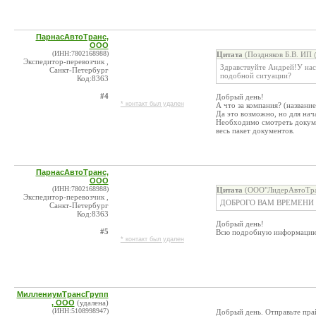
ПарнасАвтоТранс,
ООО
(ИНН:7802168988)
Цитата
(Поздняков Б.В. ИП 
Экспедитор-перевозчик ,
Здравствуйте Андрей!У нас
Санкт-Петербург
подобной ситуации?
Код:8363
#4
Добрый день!
* контакт был удален
А что за компания? (названи
Да это возможно, но для нач
Необходимо смотреть докуме
весь пакет документов.
ПарнасАвтоТранс,
ООО
(ИНН:7802168988)
Цитата
(ООО"ЛидерАвтоТран
Экспедитор-перевозчик ,
ДОБРОГО ВАМ ВРЕМЕНИ 
Санкт-Петербург
Код:8363
Добрый день!
#5
Всю подробную информацию о 
* контакт был удален
МиллениумТрансГрупп
, ООО
(удалена)
(ИНН:5108998947)
Добрый день. Отправьте пра