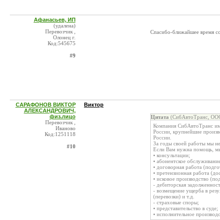
Афанасьев, ИП
(удалена)
Перевозчик ,
Спасибо-ближайшее время со
Олонец г.
Код:545675
#9
САРАФОНОВ ВИКТОР
Виктор
АЛЕКСАНДРОВИЧ,
физ.лицо
Цитата
(СибАвтоТранс, ООО
Перевозчик ,
Компания СибАвтоТранс име
Иваново
России, крупнейшие произв
Код:1251118
России.
За годы своей работы мы н
#10
Если Вам нужна помощь, мы
• консультации;
• абонентское обслуживание
• договорная работа (подгот
• претензионная работа (до
• исковое производство (под
- дебиторская задолженнос
- возмещение ущерба в рез
(перевозки) и т.д.
- страховые споры;
• представительство в суде;
• исполнительное производс