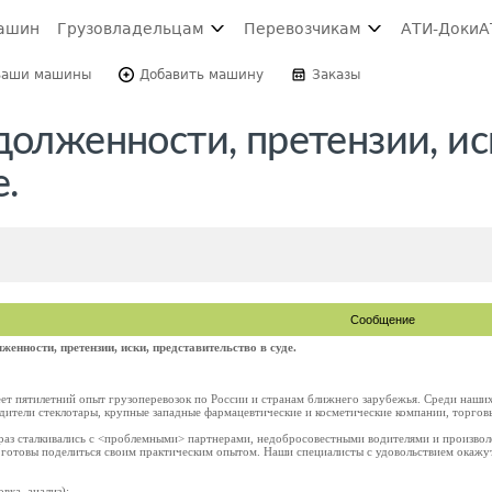
ашин
Грузовладельцам
Перевозчикам
АТИ-Доки
А
Ваши машины
Добавить машину
Заказы
долженности, претензии, ис
е.
Сообщение
женности, претензии, иски, представительство в суде.
т пятилетний опыт грузоперевозок по России и странам ближнего зарубежья. Среди наши
дители стеклотары, крупные западные фармацевтические и косметические компании, торгов
 раз сталкивались с <проблемными> партнерами, недобросовестными водителями и произво
готовы поделиться своим практическим опытом. Наши специалисты с удовольствием окажу
вка, анализ);