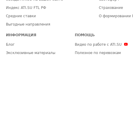
Индекс ATI.SU FTL РФ
Страхование
Средние ставки
О формировании 
Выгодные направления
ИНФОРМАЦИЯ
ПОМОЩЬ
Блог
Видео по работе с ATI.SU
Эксклюзивные материалы
Полезное по перевозкам
Политика конфиденциальности
Часто задаваемые вопросы (FA
Общие положения
Техническая информация
Карта сайта
ЗАДАТЬ ВОПРОС