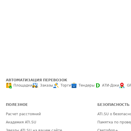
АВТОМАТИЗАЦИЯ ПЕРЕВОЗОК
Площадки
Заказы
Торги
Тендеры
АТИ-Доки
G
ПОЛЕЗНОЕ
БЕЗОПАСНОСТЬ
Расчет расстояний
ATI.SU о безопасн
Академия ATI.SU
Памятка по прове
Звезды ATI.SU на вашем сайте
Светофор+