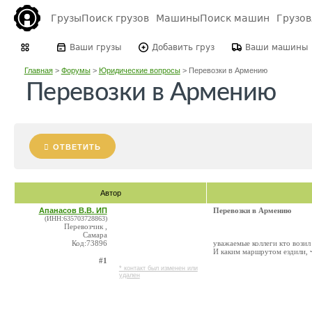
Грузы
Поиск грузов
Машины
Поиск машин
Грузо
Ваши грузы
Добавить груз
Ваши машины
Главная
>
Форумы
>
Юридические вопросы
>
Перевозки в Армению
Перевозки в Армению
ОТВЕТИТЬ
Автор
Апанасов В.В. ИП
Перевозки в Армению
(ИНН:635703728863)
Перевозчик ,
Самара
Код:73896
уважаемые коллеги кто вози
И каким маршрутом ездили, 
#1
* контакт был изменен или
удален