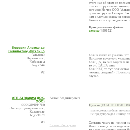
этого нас об этом не предуп
что этот груз мы не повезем,
загрузки.На что ООО "Адванд
довести груз до Самары. Как
нам оплатили ставку за перев
Ктол в этом случае должен 
Прикрепленные файлы:
заявка
(498952)
Коровин Александр
Витальевич, физ.лицо
(удалена)
Если в заявке не указано, чт
Перевозчик ,
На самом грузе есть указани
Чебоксары
Если ДА, то ваш водитель не 
Код:7744
то это ВАША вина
Если НЕТ, то тут полностью 
#2
ложных сведений). Просмотри
случае.
АТП-23 (фирма ДОК,
Антон Владимирович
ООО)
(ИНН:2308034768)
Цитата
(ГАРАНТЛОГИСТИКА,
Экспедитор-перевозчик ,
мы не должны были показва
Краснодар
не предупреждал и нигде э
Код:21679
#3
Светлана чисто по-женски 
* контакт был удален
Имейте ввиду: если водитель
то в его отношении может б