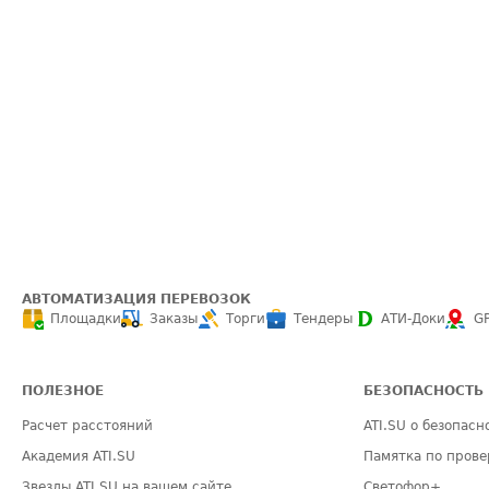
АВТОМАТИЗАЦИЯ ПЕРЕВОЗОК
Площадки
Заказы
Торги
Тендеры
АТИ-Доки
G
ПОЛЕЗНОЕ
БЕЗОПАСНОСТЬ
Расчет расстояний
ATI.SU о безопасн
Академия ATI.SU
Памятка по прове
Звезды ATI.SU на вашем сайте
Светофор+