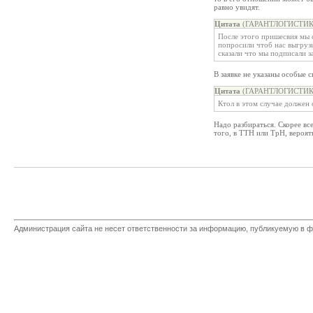
равно увидят.
Цитата
(ГАРАНТЛОГИСТИКА,
После этого пришесвия мы с
попросили чтоб нас выгрузи
сказали что мы подписали з
В заявке не указаны особые с
Цитата
(ГАРАНТЛОГИСТИКА,
Ктол в этом случае должен
Надо разбираться. Скорее вс
того, в ТТН или ТрН, вероятн
Администрация сайта не несет ответственности за информацию, публикуемую в ф