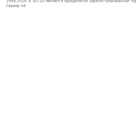
1998-2026
© ATI.SU является юридически зарегистрированной то
Сервер
44