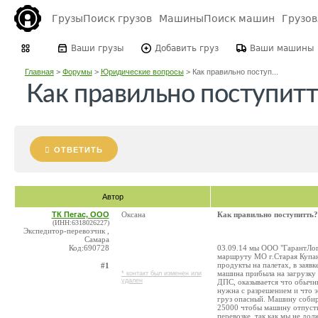
Грузы
Поиск грузов
Машины
Поиск машин
Грузо
Ваши грузы
Добавить груз
Ваши машины
Главная
>
Форумы
>
Юридические вопросы
>
Как правильно поступ...
Как правильно поступитт
ОТВЕТИТЬ
Автор
ТК Пегас, ООО
Оксана
Как правильно поступитть?
(ИНН:6318026227)
Экспедитор-перевозчик ,
Самара
Код:690728
03.09.14 мы ООО "ГарантЛог
маршруту МО г.Старая Купан
продукты на палетах, в заяв
#1
машина прибыла на загрузку 
* контакт был изменен или
удален
ДПС, оказывается что обычн
нужна с разрешением и что э
груз опасный. Машину собир
25000 чтобы машину отпустил
перевозке, так как мы не до