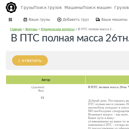
Грузы
Поиск грузов
Машины
Поиск машин
Грузо
Ваши грузы
Добавить груз
Ваши машины
Главная
>
Форумы
>
Юридические вопросы
>
В ПТС полная масса 2...
В ПТС полная масса 26тн
ОТВЕТИТЬ
Автор
(удалена)
В ПТС полная масса 26тн. 
Код:
#1
Добрый день. Постараюсь вк
ПТС полная масса указана 26
автомобиль попадает в спис
МО необходимо спецразрешени
Возникает вопрос - как жить
Какие пути я вижу:
а) взвешивание на каких-то в
изменения в ПТС - отсюда воп
б) предоставление от офици