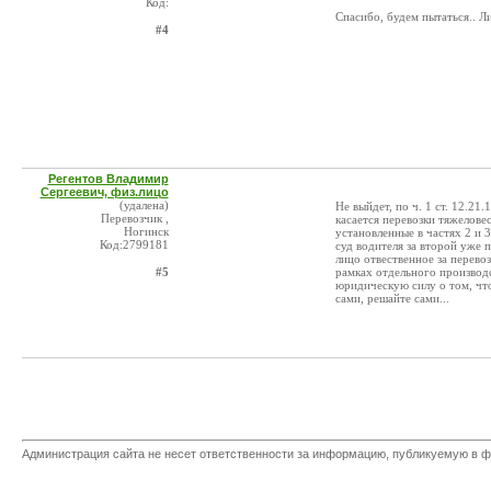
Код:
Спасибо, будем пытаться.. Л
#4
Регентов Владимир
Сергеевич, физ.лицо
(удалена)
Не выйдет, по ч. 1 ст. 12.21
Перевозчик ,
касается перевозки тяжелове
Ногинск
установленные в частях 2 и 3
Код:2799181
суд водителя за второй уже п
лицо отвественное за перевоз
#5
рамках отдельного производс
юридическую силу о том, что
сами, решайте сами...
Администрация сайта не несет ответственности за информацию, публикуемую в ф