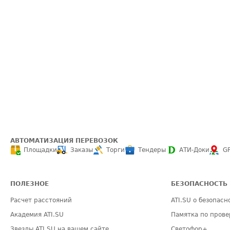
АВТОМАТИЗАЦИЯ ПЕРЕВОЗОК
Площадки
Заказы
Торги
Тендеры
АТИ-Доки
G
ПОЛЕЗНОЕ
БЕЗОПАСНОСТЬ
Расчет расстояний
ATI.SU о безопасн
Академия ATI.SU
Памятка по прове
Звезды ATI.SU на вашем сайте
Светофор+