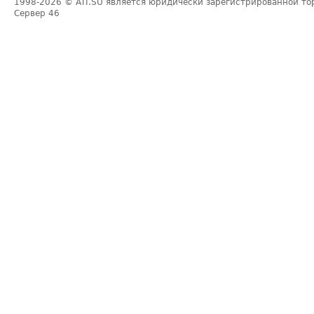
1998-2026
© ATI.SU является юридически зарегистрированной то
Сервер
46