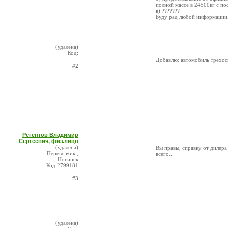
полной массе в 24500кг с п
в) ???????
Буду рад любой информации.
(удалена)
Код:
Добавлю: автомобиль трёхо
#2
Регентов Владимир
Сергеевич, физ.лицо
(удалена)
Вы правы, справку от дилера 
Перевозчик ,
всего...
Ногинск
Код:2799181
#3
(удалена)